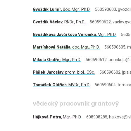
Gvoždík Lumír
,
doc. Mgr.
, Ph.D.
560590603, gvozdik
Gvoždík Václav
,
RNDr.
, Ph.D.
560590622, vaclav.gvo
Gvoždíková Javůrková Veronika
,
Mgr.
, Ph.D.
56059
Martínková Natália
,
doc. Mgr.
, Ph.D.
560590605, mar
Mikula Ondřej
,
Mgr.
, Ph.D.
560590612, onmikula@iv
Piálek Jaroslav
,
prom. biol.
, CSc.
560590602, jpial
Tomášek Oldřich
,
MVDr.
, Ph.D.
560590604, tomasek
vědecký pracovník grantový
Hájková Petra
,
Mgr.
, Ph.D.
608908285, hajkova@ivb