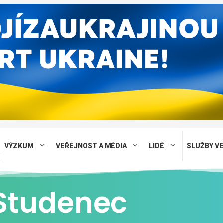
VÝZKUM
VEŘEJNOST A MÉDIA
LIDÉ
SLUŽBY V
 Studenec