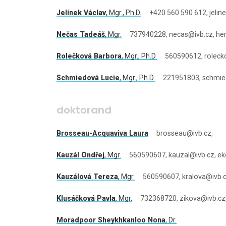
Jelínek Václav
,
Mgr.
, Ph.D.
+420 560 590 612, jeline
Nečas Tadeáš
,
Mgr.
737940228, necas@ivb.cz, he
Rolečková Barbora
,
Mgr.
, Ph.D.
560590612, rolecko
Schmiedová Lucie
,
Mgr.
, Ph.D.
221951803, schmied
doktorand
Brosseau-Acquaviva Laura
brosseau@ivb.cz,
Kauzál Ondřej
,
Mgr.
560590607, kauzal@ivb.cz, eko
Kauzálová Tereza
,
Mgr.
560590607, kralova@ivb.
Klusáčková Pavla
,
Mgr.
732368720, zikova@ivb.cz,
Moradpoor Sheykhkanloo Nona
, Dr.