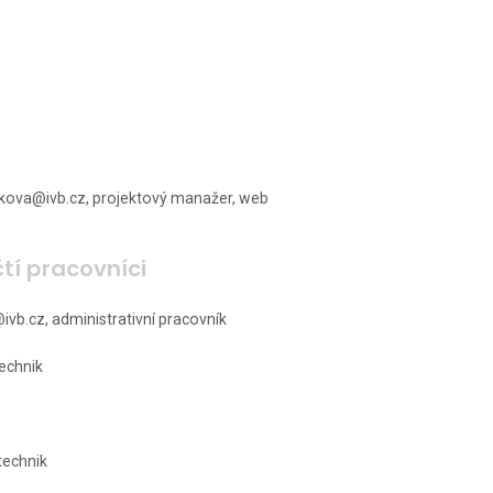
ova@ivb.cz, projektový manažer, web
čtí pracovníci
b.cz, administrativní pracovník
echnik
technik