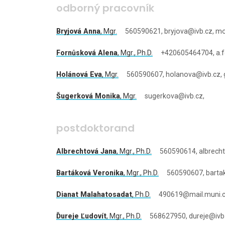
odborný pracovník
Bryjová Anna
,
Mgr.
560590621, bryjova@ivb.cz, mo
Fornůsková Alena
,
Mgr.
, Ph.D.
+420605464704, a.f
Holánová Eva
,
Mgr.
560590607, holanova@ivb.cz, 
Šugerková Monika
,
Mgr.
sugerkova@ivb.cz,
postdoktorand
Albrechtová Jana
,
Mgr.
, Ph.D.
560590614, albrecht
Bartáková Veronika
,
Mgr.
, Ph.D.
560590607, bartak
Dianat Malahatosadat
, Ph.D.
490619@mail.muni.cz
Ďureje Ľudovít
,
Mgr.
, Ph.D.
568627950, dureje@ivb.