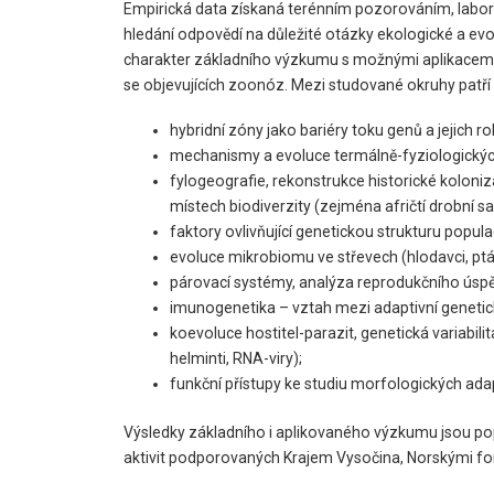
Empirická data získaná terénním pozorováním, labor
hledání odpovědí na důležité otázky ekologické a evo
charakter základního výzkumu s možnými aplikacemi 
se objevujících zoonóz. Mezi studované okruhy patří
hybridní zóny jako bariéry toku genů a jejich ro
mechanismy a evoluce termálně-fyziologických
fylogeografie, rekonstrukce historické koloniz
místech biodiverzity (zejména afričtí drobní sav
faktory ovlivňující genetickou strukturu popula
evoluce mikrobiomu ve střevech (hlodavci, ptáci
párovací systémy, analýza reprodukčního úspěch
imunogenetika – vztah mezi adaptivní genetickou
koevoluce hostitel-parazit, genetická variabilit
helminti, RNA-viry);
funkční přístupy ke studiu morfologických adapta
Výsledky základního i aplikovaného výzkumu jsou pop
aktivit podporovaných Krajem Vysočina, Norskými f