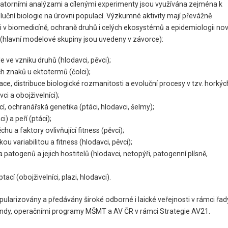
atorními analýzami a cílenými experimenty jsou využívána zejména k
luční biologie na úrovni populací. Výzkumné aktivity mají převážně
v biomedicíně, ochraně druhů i celých ekosystémů a epidemiologii no
 (hlavní modelové skupiny jsou uvedeny v závorce):
le ve vzniku druhů (hlodavci, pěvci);
 znaků u ektotermů (čolci);
ace, distribuce biologické rozmanitosti a evoluční procesy v tzv. horkýc
ci a obojživelníci);
cí, ochranářská genetika (ptáci, hlodavci, šelmy);
) a peří (ptáci);
u a faktory ovlivňující fitness (pěvci);
 variabilitou a fitness (hlodavci, pěvci);
a patogenů a jejich hostitelů (hlodavci, netopýři, patogenní plísně,
cí (obojživelníci, plazi, hlodavci).
ularizovány a předávány široké odborné i laické veřejnosti v rámci řad
ondy, operačními programy MŠMT a AV ČR v rámci Strategie AV21.