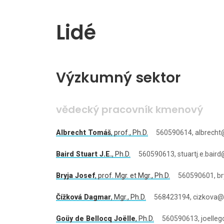
Lidé
Výzkumný sektor
vědecký pracovník kmenový
Albrecht Tomáš
,
prof.
, Ph.D.
560590614, albrecht@
Baird Stuart J.E.
, Ph.D.
560590613, stuartj.e.baird
Bryja Josef
,
prof. Mgr. et Mgr.
, Ph.D.
560590601, br
Čížková Dagmar
,
Mgr.
, Ph.D.
568423194, cizkova@iv
Goüy de Bellocq Joëlle
, Ph.D.
560590613, joelleg