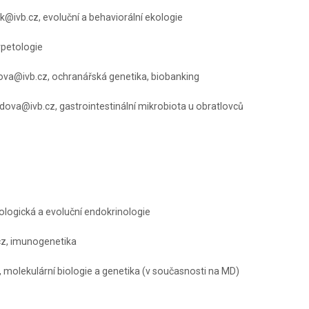
k@ivb.cz, evoluční a behaviorální ekologie
rpetologie
va@ivb.cz, ochranářská genetika, biobanking
ova@ivb.cz, gastrointestinální mikrobiota u obratlovců
logická a evoluční endokrinologie
cz, imunogenetika
 molekulární biologie a genetika (v současnosti na MD)