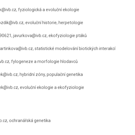
@ivb.cz, fyziologická a evoluční ekologie
zdik@ivb.cz, evoluční historie, herpetologie
0621, javurkova@ivb.cz, ekofyziologie ptáků
tinkova@ivb.cz, statistické modelování biotických interakcí
b.cz, fylogeneze a morfologie hlodavců
ek@ivb.cz, hybridní zóny, populační genetika
@ivb.cz, evoluční ekologie a ekofyziologie
.cz, ochranářská genetika