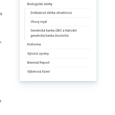
Biologické sbírky
Dokladová sbírka obratlovců
vě
Chovy myší
Genetická banka ÚBO a Národní
genetická banka živočichů
h
Knihovna
Výroční zprávy
Biennial Report
Výběrová řízení
y