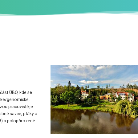
učást ÚBO, kde se
cké/genomické,
zou pracoviště je
obné savce, ptáky a
8) a polopřirozené