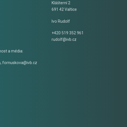
Klášterní 2
691 42 Valtice
Ivo Rudolf
+420 519 352 961
rudolf@ivb.cz
nost a média:
á
,
fornuskova@ivb.cz