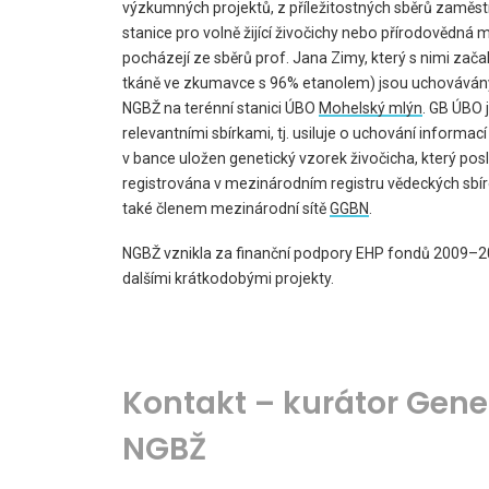
výzkumných projektů, z příležitostných sběrů zaměst
stanice pro volně žijící živočichy nebo přírodovědná 
pocházejí ze sběrů prof. Jana Zimy, který s nimi zača
tkáně ve zkumavce s 96% etanolem) jsou uchovávány v
NGBŽ na terénní stanici ÚBO
Mohelský mlýn
. GB ÚBO 
relevantními sbírkami, tj. usiluje o uchování informac
v bance uložen genetický vzorek živočicha, který pos
registrována v mezinárodním registru vědeckých sbírek
také členem mezinárodní sítě
GGBN
.
NGBŽ vznikla za finanční podpory EHP fondů 2009–2014
dalšími krátkodobými projekty.
Kontakt – kurátor Gene
NGBŽ