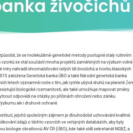
banka živočichů
 způsobil, že se molekulárně-genetické metody postupně staly rutinním
 vzorků se stal součástí mnoha projektů zaměřených na výzkum volně
ité míry nahradil shromažďování celých těl živočichů a tvorbu klasických
e 2015 založena Genetická banka ÚBO a také Národní genetická banka
ních letech významně roste s tím, jak rychle ubývá druhů na planetě Zem
) existující biologické rozmanitosti, ale také umožňuje mapovat změny
kytnout odpovědi na otázky po příčinách ohrožení nebo zániku
výzkumu ale i druhové ochraně.
 institucí, jejichž společným zájmem je dlouhodobé uchovávání kvalitně
kování údajů o těchto vzorcích ve veřejných databázích, aby byly
tavu biologie obratlovců AV ČR (ÚBO), kde také sídlí sekretariát NGBŽ, a