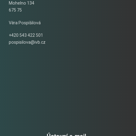
Mohelno 134
675 75
Věra Pospíšilová
+420 543 422 501
pospisilova@ivb.cz