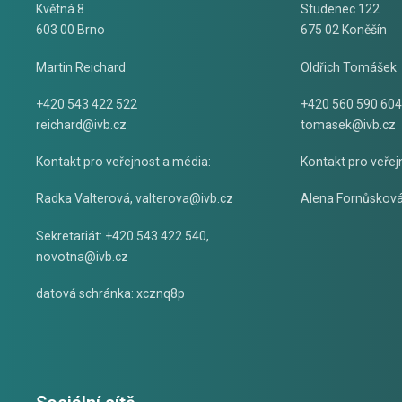
Květná 8
Studenec 122
603 00 Brno
675 02 Koněšín
Martin Reichard
Oldřich Tomášek
+420 543 422 522
+420 560 590 604
reichard@ivb.cz
tomasek@ivb.cz
Kontakt pro veřejnost a média:
Kontakt pro veřej
Radka Valterová,
valterova@ivb.cz
Alena Fornůskov
Sekretariát: +420 543 422 540,
novotna@ivb.cz
datová schránka: xcznq8p