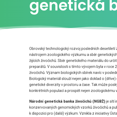
genetická 
Obrovský technologický rozvoj posledních desetiletí
nástrojem zoologického výzkumu a sběr genetických
žijících živočichů. Sběr genetického materiálu do urč
preparátů. V souvislosti s tímto vývojem byla v roc
živočichů. Význam biologických sbírek navíc v posled
Biologický materiál slouží nejen jako doklad o (dříve
genetické diverzity v prostoru a čase. Tak může pos
konkrétních populací a prospět nejen zoologickému 
Národní genetická banka živočichů (NGBŽ)
je sítí
konzervovaných genomických vzorků živočichů a publi
k dispozici pro (další) výzkum. Vznikla z iniciativy Ús