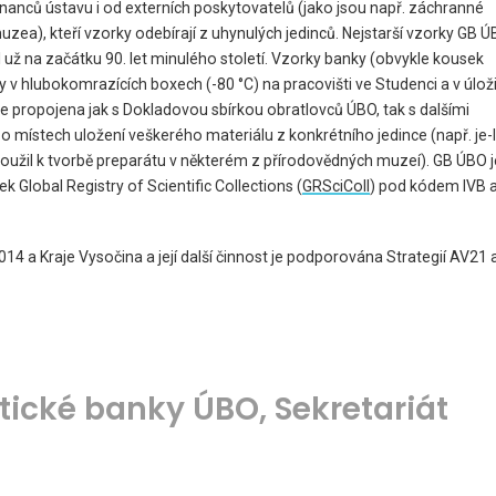
nanců ústavu i od externích poskytovatelů (jako jsou např. záchranné
muzea), kteří vzorky odebírají z uhynulých jedinců. Nejstarší vzorky GB 
l už na začátku 90. let minulého století. Vzorky banky (obvykle kousek
 hlubokomrazících boxech (-80 °C) na pracovišti ve Studenci a v úloži
je propojena jak s Dokladovou sbírkou obratlovců ÚBO, tak s dalšími
í o místech uložení veškerého materiálu z konkrétního jedince (např. je-l
loužil k tvorbě preparátu v některém z přírodovědných muzeí). GB ÚBO j
 Global Registry of Scientific Collections (
GRSciColl
) pod kódem IVB a
 a Kraje Vysočina a její další činnost je podporována Strategií AV21 
tické banky ÚBO, Sekretariát