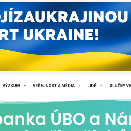
VÝZKUM
VEŘEJNOST A MÉDIA
LIDÉ
SLUŽBY V
banka ÚBO a Ná