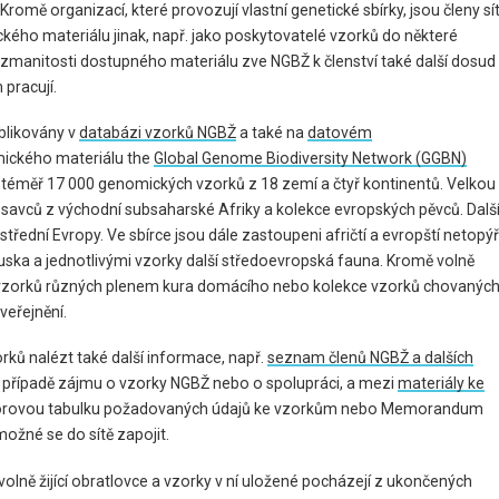
romě organizací, které provozují vlastní genetické sbírky, jsou členy sí
ického materiálu jinak, např. jako poskytovatelé vzorků do některé
ozmanitosti dostupného materiálu zve NGBŽ k členství také další dosud
 pracují.
blikovány v
databázi vzorků NGBŽ
a také na
datovém
mického materiálu the
Global Genome Biodiversity Network
(GGBN)
o téměř 17 000 genomických vzorků z 18 zemí a čtyř kontinentů. Velkou
 savců z východní subsaharské Afriky a kolekce evropských pěvců. Dalš
střední Evropy. Ve sbírce jsou dále zastoupeni afričtí a evropští netopýři
uska a jednotlivými vzorky další středoevropská fauna. Kromě volně
1000 vzorků různých plenem kura domácího nebo kolekce vzorků chovanýc
veřejnění.
rků nalézt také další informace, např.
seznam členů NGBŽ a dalších
v případě zájmu o vzorky NGBŽ nebo o spolupráci, a mezi
materiály ke
vzorovou tabulku požadovaných údajů ke vzorkům nebo Memorandum
ožné se do sítě zapojit.
volně žijící obratlovce a vzorky v ní uložené pocházejí z ukončených