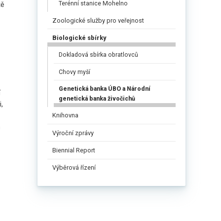
Terénní stanice Mohelno
tě
Zoologické služby pro veřejnost
Biologické sbírky
Dokladová sbírka obratlovců
Chovy myší
Genetická banka ÚBO a Národní
í
genetická banka živočichů
,
Knihovna
h
Výroční zprávy
Biennial Report
Výběrová řízení