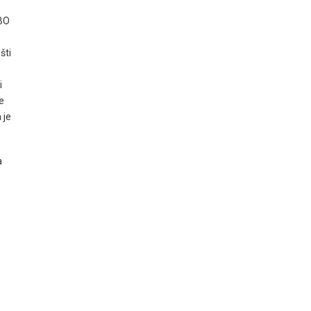
ÚBO
šti
i
e
 je
a