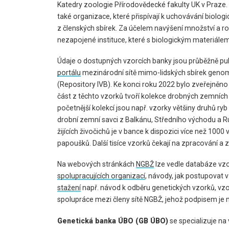
Katedry zoologie Přírodovědecké fakulty UK v Praze. K
také organizace, které přispívají k uchovávání biolog
z členských sbírek. Za účelem navýšení množství a r
nezapojené instituce, které s biologickým materiálem
Údaje o dostupných vzorcích banky jsou průběžně pu
portálu
mezinárodní sítě mimo-lidských sbírek geno
(Repository IVB). Ke konci roku 2022 bylo zveřejněn
část z těchto vzorků tvoří kolekce drobných zemních
početnější kolekcí jsou např. vzorky většiny druhů ryb 
drobní zemní savci z Balkánu, Středního východu a R
žijících živočichů je v bance k dispozici více než 
papoušků. Další tisíce vzorků čekají na zpracování a z
Na webových stránkách
NGBŽ
lze vedle databáze vzo
spolupracujících organizací
, návody, jak postupovat 
stažení
např. návod k odběru genetických vzorků, 
spolupráce mezi členy sítě NGBŽ, jehož podpisem je m
Genetická banka ÚBO (GB ÚBO)
se specializuje na 