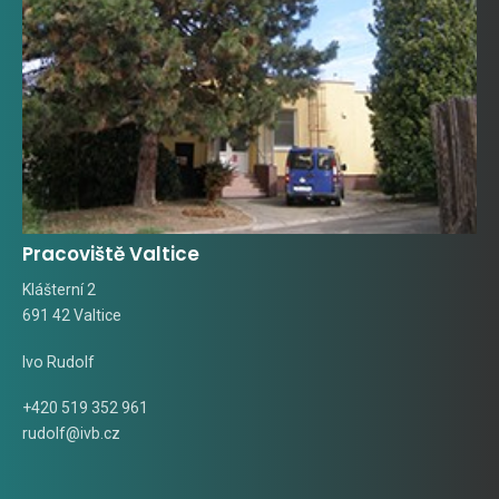
Pracoviště Valtice
Klášterní 2
691 42 Valtice
Ivo Rudolf
+420 519 352 961
rudolf@ivb.cz