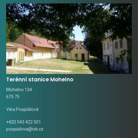
Terénní stanice Mohelno
Mohelno 134
675 75
Věra Pospíšilová
+420 543 422 501
pospisilova@ivb.cz