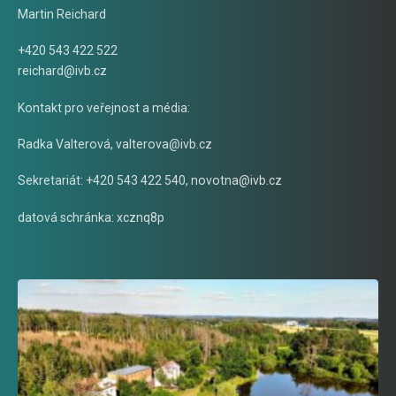
Martin Reichard
+420 543 422 522
reichard@ivb.cz
Kontakt pro veřejnost a média:
Radka Valterová,
valterova@ivb.cz
Sekretariát: +420 543 422 540,
novotna@ivb.cz
datová schránka: xcznq8p