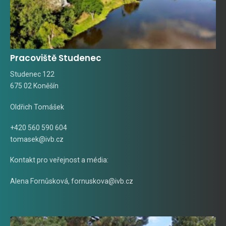
Pracoviště Studenec
Studenec 122
675 02 Koněšín
Oldřich Tomášek
+420 560 590 604
tomasek@ivb.cz
Kontakt pro veřejnost a média:
Alena Fornůsková
,
fornuskova@ivb.cz