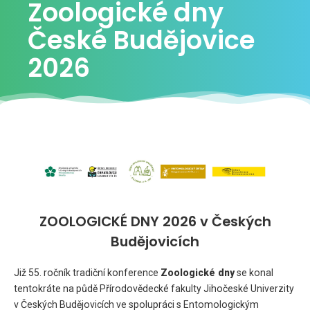
Zoologické dny
České Budějovice
2026
ZOOLO
GICKÉ DNY 202
6 v Českých
Budějovicích
Již 55. ročník tradiční konference
Zoologické dny
se konal
tentokráte na půdě Přírodovědecké fakulty Jihočeské Univerzity
v Českých Budějovicích ve spolupráci s Entomologickým