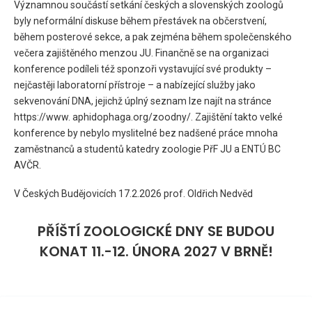
Významnou součástí setkání českých a slovenských zoologů
byly neformální diskuse během přestávek na občerstvení,
během posterové sekce, a pak zejména během společenského
večera zajištěného menzou JU. Finančně se na organizaci
konference podíleli též sponzoři vystavující své produkty –
nejčastěji laboratorní přístroje – a nabízející služby jako
sekvenování DNA, jejichž úplný seznam lze najít na stránce
https://www. aphidophaga.org/zoodny/. Zajištění takto velké
konference by nebylo myslitelné bez nadšené práce mnoha
zaměstnanců a studentů katedry zoologie PřF JU a ENTÚ BC
AVČR.
V Českých Budějovicích 17.2.2026 prof. Oldřich Nedvěd
PŘÍŠTÍ ZOOLOGICKÉ DNY SE BUDOU
KONAT 11.-12. ÚNORA 2027 V BRNĚ!