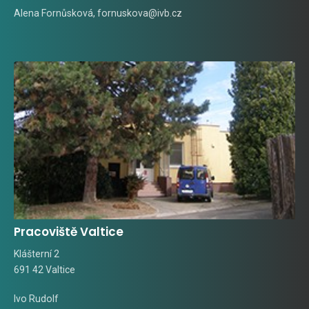
Alena Fornůsková
,
fornuskova@ivb.cz
Pracoviště Valtice
Klášterní 2
691 42 Valtice
Ivo Rudolf