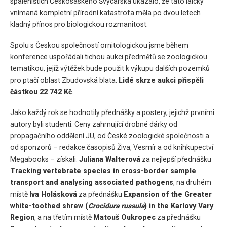
spáleništích Českosaského Švýcarska ukázalo, že tato laicky
vnímaná kompletní přírodní katastrofa měla po dvou letech
kladný přínos pro biologickou rozmanitost.
Spolu s Českou společností ornitologickou jsme během
konference uspořádali tichou aukci předmětů se zoologickou
tematikou, jejíž výtěžek bude použit k výkupu dalších pozemků
pro ptačí oblast Zbudovská blata.
Lidé skrze aukci přispěli
částkou 22 742 Kč
.
Jako každý rok se hodnotily přednášky a postery, jejichž prvními
autory byli studenti. Ceny zahrnující drobné dárky od
propagačního oddělení JU, od České zoologické společnosti a
od sponzorů – redakce časopisů Živa, Vesmír a od knihkupectví
Megabooks – získali:
Juliana Walterová
za nejlepší přednášku
Tracking vertebrate species in cross-border sample
transport and analysing associated pathogens
, na druhém
místě
Iva Holásková
za přednášku
Expansion of the Greater
white-toothed shrew (
Crocidura russula
) in the Karlovy Vary
Region
, a na třetím místě
Matouš Oukropec
za přednášku