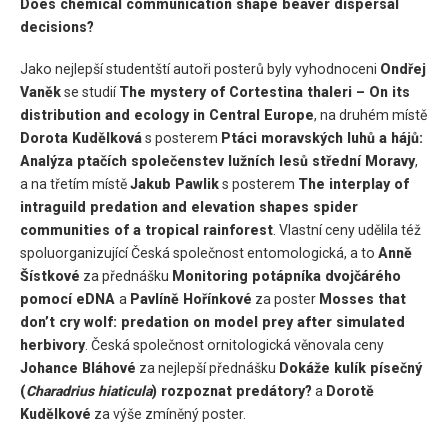
Does chemical communication shape beaver dispersal
decisions?
Jako nejlepší studentští autoři posterů byly vyhodnoceni
Ondřej
Vaněk
se studií
The mystery of Cortestina thaleri – On its
distribution and ecology in Central Europe
, na druhém místě
Dorota
Kudělková
s posterem
Ptáci moravských luhů a hájů:
Analýza ptačích společenstev lužních lesů střední Moravy
,
a na třetím místě
Jakub
Pawlik
s posterem
The interplay of
intraguild predation and elevation shapes spider
communities of a tropical rainforest
. Vlastní ceny udělila též
spoluorganizující Česká společnost entomologická, a to
Anně
Šístkové
za přednášku
Monitoring potápníka dvojčárého
pomocí eDNA
a
Pavlíně Hořínkové
za poster
Mosses that
don’t cry wolf: predation on model prey after simulated
herbivory
. Česká společnost ornitologická věnovala ceny
Johance Bláhové
za nejlepší přednášku
Dokáže kulík písečný
(
Charadrius hiaticula
) rozpoznat predátory?
a
Dorotě
Kudělkové
za výše zmíněný poster.