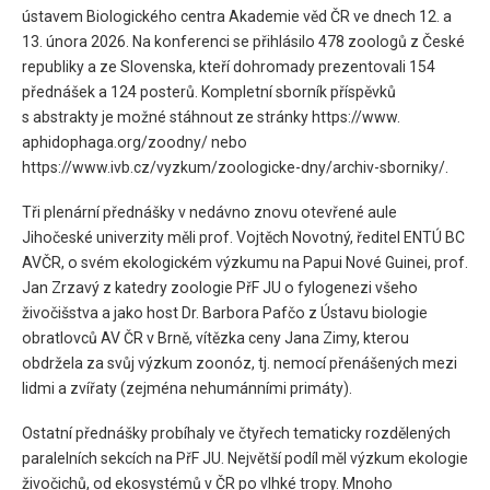
ústavem Biologického centra Akademie věd ČR ve dnech 12. a
13. února 2026. Na konferenci se přihlásilo 478 zoologů z České
republiky a ze Slovenska, kteří dohromady prezentovali 154
přednášek a 124 posterů. Kompletní sborník příspěvků
s abstrakty je možné stáhnout ze stránky https://www.
aphidophaga.org/zoodny/ nebo
https://www.ivb.cz/vyzkum/zoologicke-dny/archiv-sborniky/.
Tři plenární přednášky v nedávno znovu otevřené aule
Jihočeské univerzity měli prof. Vojtěch Novotný, ředitel ENTÚ BC
AVČR, o svém ekologickém výzkumu na Papui Nové Guinei, prof.
Jan Zrzavý z katedry zoologie PřF JU o fylogenezi všeho
živočišstva a jako host Dr. Barbora Pafčo z Ústavu biologie
obratlovců AV ČR v Brně, vítězka ceny Jana Zimy, kterou
obdržela za svůj výzkum zoonóz, tj. nemocí přenášených mezi
lidmi a zvířaty (zejména nehumánními primáty).
Ostatní přednášky probíhaly ve čtyřech tematicky rozdělených
paralelních sekcích na PřF JU. Největší podíl měl výzkum ekologie
živočichů, od ekosystémů v ČR po vlhké tropy. Mnoho