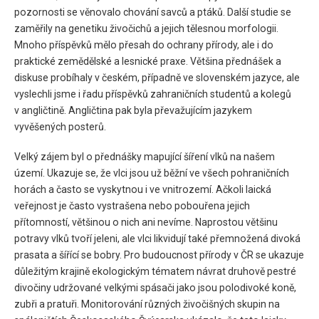
pozornosti se věnovalo chování savců a ptáků. Další studie se
zaměřily na genetiku živočichů a jejich tělesnou morfologii.
Mnoho příspěvků mělo přesah do ochrany přírody, ale i do
praktické zemědělské a lesnické praxe. Většina přednášek a
diskuse probíhaly v českém, případně ve slovenském jazyce, ale
vyslechli jsme i řadu příspěvků zahraničních studentů a kolegů
v angličtině. Angličtina pak byla převažujícím jazykem
vyvěšených posterů.
Velký zájem byl o přednášky mapující šíření vlků na našem
území. Ukazuje se, že vlci jsou už běžní ve všech pohraničních
horách a často se vyskytnou i ve vnitrozemí. Ačkoli laická
veřejnost je často vystrašena nebo pobouřena jejich
přítomností, většinou o nich ani nevíme. Naprostou většinu
potravy vlků tvoří jeleni, ale vlci likvidují také přemnožená divoká
prasata a šířící se bobry. Pro budoucnost přírody v ČR se ukazuje
důležitým krajině ekologickým tématem návrat druhově pestré
divočiny udržované velkými spásači jako jsou polodivoké koně,
zubři a pratuři. Monitorování různých živočišných skupin na