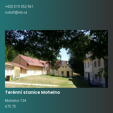
+420 519 352 961
rudolf@ivb.cz
Terénní stanice Mohelno
Mohelno 134
675 75