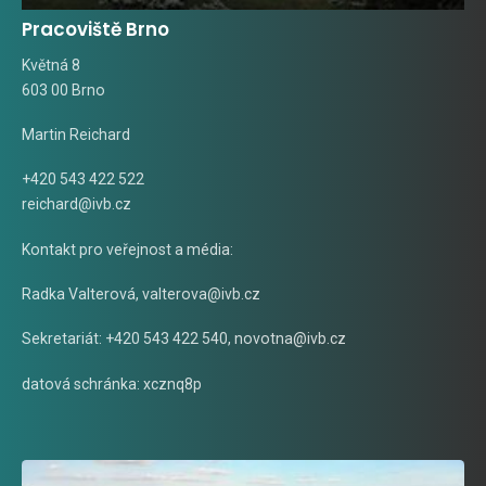
Pracoviště Brno
Květná 8
603 00 Brno
Martin Reichard
+420 543 422 522
reichard@ivb.cz
Kontakt pro veřejnost a média:
Radka Valterová,
valterova@ivb.cz
Sekretariát: +420 543 422 540,
novotna@ivb.cz
datová schránka: xcznq8p