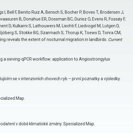
I, Bell F, Benito Ruiz A, Bensch S, Bocher P, Boves T, Brodersen J,
avaasuren B, Donahue ER, Dossman BC, Duriez O, Evens R, Fossøy F,
nt D, Kulkarni S, Lathouwers M, Liechti F, Liedvogel M, Lutgen D,
, Sjöberg S, Stokke BG, Szarmach S, Thorup K, Toews D, Tonra CM,
ng reveals the extent of nocturnal migration in landbirds.
Current
ng a sieving-qPCR workflow: application to Angiostrongylus
jícím se v intenzivních chovech ryb – první poznatky a výsledky.
cialized Map.
podaření v době klimatické změny. Specialized Map.