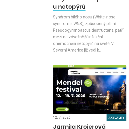
u netopýrů
Syndrom bílého nosu (White-nose
syndrome, WNS), způsobený plísní
Pseudogymnoascus destructans, patří
mezi nejzávažnější infekční
onemocnění netopýrů na světě. V
Severní Americe již vedl k…
12. 7. 2026
AKTUALITY
Jarmila Krojerová