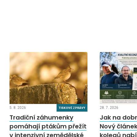
5. 8. 2026
28. 7. 2026
TISKOVÉ ZPRÁVY
Tradiční záhumenky
Jak na dobr
pomáhají ptákům přežít
Nový článek
v intenzivní zemědělské
kolegů nabí