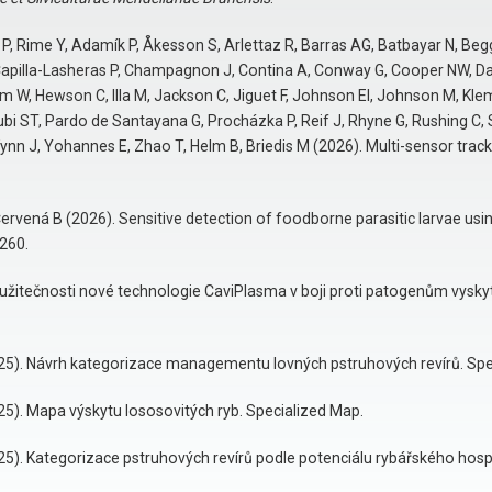
 Rime Y, Adamík P, Åkesson S, Arlettaz R, Barras AG, Batbayar N, Beggs 
Capilla-Lasheras P, Champagnon J, Contina A, Conway G, Cooper NW, D
 W, Hewson C, Illa M, Jackson C, Jiguet F, Johnson EI, Johnson M, Kleme
nubi ST, Pardo de Santayana G, Procházka P, Reif J, Rhyne G, Rushing C
ynn J, Yohannes E, Zhao T, Helm B, Briedis M (2026). Multi-sensor tracki
ervená B (2026). Sensitive detection of foodborne parasitic larvae usi
1260.
žitečnosti nové technologie CaviPlasma v boji proti patogenům vyskytu
025). Návrh kategorizace managementu lovných pstruhových revírů. Spe
25). Mapa výskytu lososovitých ryb. Specialized Map.
025). Kategorizace pstruhových revírů podle potenciálu rybářského hos