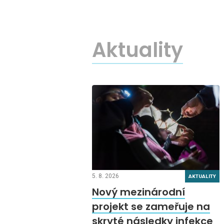
Aktuality
5. 8. 2026
AKTUALITY
Nový mezinárodní
projekt se zameřuje na
skryté následky infekce