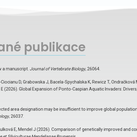
ané publikace
w a manuscript.
Journal of Vertebrate Biology
, 26064.
-Ciocianu D, Grabowska J, Bacela-Spychalska K, Rewicz T, Ondračková M
i E (2026). Global Expansion of Ponto-Caspian Aquatic Invaders: Drive
ected area designation may be insufficient to improve global population
ology
, 26037.
tulková E, Mendel J (2026). Comparison of genetically improved and con
ae et Silviculturae Mendelianae Brunensis
.