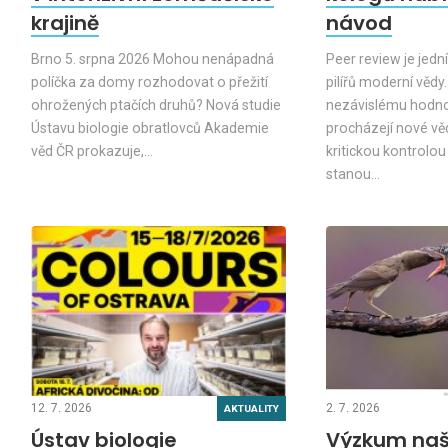
krajině
návod
Brno 5. srpna 2026 Mohou nenápadná
Peer review je jed
políčka za domy rozhodovat o přežití
pilířů moderní vědy.
ohrožených ptačích druhů? Nová studie
nezávislému hodno
Ústavu biologie obratlovců Akademie
procházejí nové v
věd ČR prokazuje,…
kritickou kontrolou 
stanou…
12. 7. 2026
2. 7. 2026
AKTUALITY
Ústav biologie
Výzkum naš