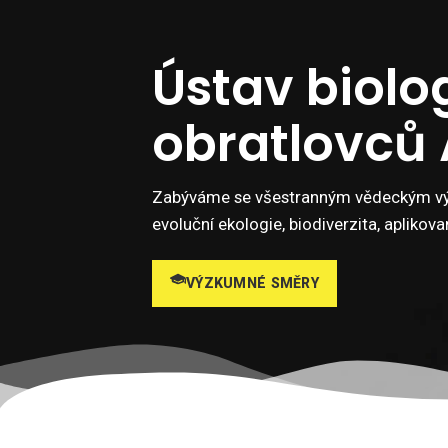
Ústav biolo
obratlovců
Zabýváme se všestranným vědeckým v
evoluční ekologie, biodiverzita, aplikov
VÝZKUMNÉ SMĚRY