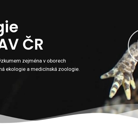
gie
 AV ČR
ýzkumem zejména v oborech
aná ekologie a medicínská zoologie.