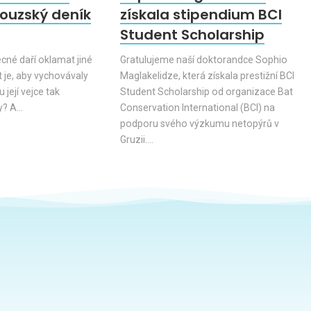
couzský deník
získala stipendium BCI
Student Scholarship
cné daří oklamat jiné
Gratulujeme naší doktorandce Sophio
t je, aby vychovávaly
Maglakelidze, která získala prestižní BCI
 její vejce tak
Student Scholarship od organizace Bat
y? A…
Conservation International (BCI) na
podporu svého výzkumu netopýrů v
Gruzii.…