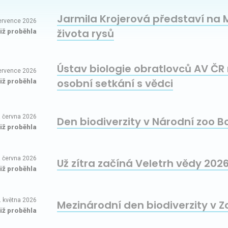
Jarmila Krojerová představí na 
července 2026
života rysů
již proběhla
Ústav biologie obratlovců AV ČR 
července 2026
osobní setkání s vědci
již proběhla
. června 2026
Den biodiverzity v Národní zoo B
již proběhla
. června 2026
Už zítra začíná Veletrh vědy 2026
již proběhla
. května 2026
Mezinárodní den biodiverzity v Z
již proběhla