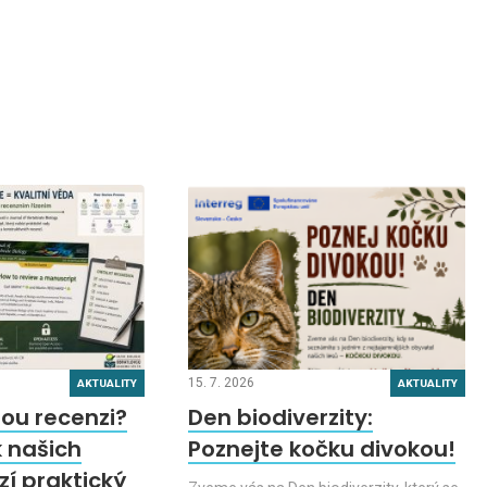
15. 7. 2026
AKTUALITY
AKTUALITY
ou recenzi?
Den biodiverzity:
 našich
Poznejte kočku divokou!
zí praktický