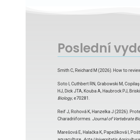
Poslední vyd
Smith C, Reichard M (2026). How to revie
Soto I, Cuthbert RN, Grabowski M, Copilaş
HJ, Dick JTA, Kouba A, Haubrock PJ, Brisk
Biology
, e70281.
Reif J, Rohová K, Hanzelka J (2026). Prot
Charadriiformes.
Journal of Vertebrate Bi
Marešová E, Halačka K, Papežíková I, Poš
aquaculture.
Acta Universitatis Agricultur