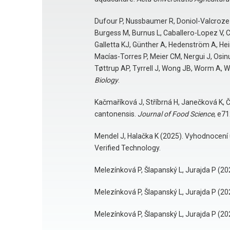
Dufour P, Nussbaumer R, Doniol-Valcroze P,
Burgess M, Burnus L, Caballero-Lopez V, 
Galletta KJ, Günther A, Hedenström A, Heim
Macías-Torres P, Meier CM, Nergui J, Osi
Tøttrup AP, Tyrrell J, Wong JB, Worm A, W
Biology
.
Kačmaříková J, Stříbrná H, Janečková K, Č
cantonensis.
Journal of Food Science
, e7
Mendel J, Halačka K (2025). Vyhodnocení u
Verified Technology.
Melezínková P, Šlapanský L, Jurajda P (2
Melezínková P, Šlapanský L, Jurajda P (20
Melezínková P, Šlapanský L, Jurajda P (2