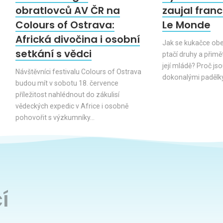
obratlovců AV ČR na
zaujal fran
Colours of Ostrava:
Le Monde
Africká divočina i osobní
Jak se kukačce obe
setkání s vědci
ptačí druhy a přimě
její mládě? Proč jsou
Návštěvníci festivalu Colours of Ostrava
dokonalými padělk
budou mít v sobotu 18. července
příležitost nahlédnout do zákulisí
vědeckých expedic v Africe i osobně
pohovořit s výzkumníky…
í