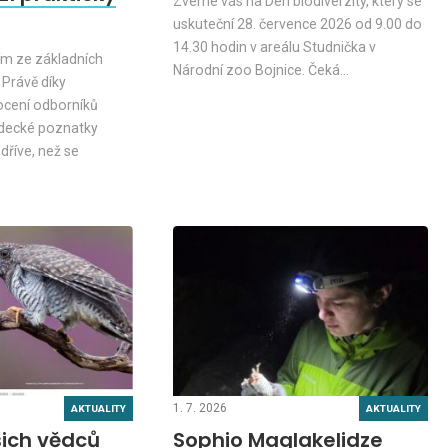
Zveme vás na Den biodiverzity, který se
uskuteční 28. července 2026 od 9.00 do
14.30 hodin v areálu Studnička v
ním ze základních
Národní zoo Bojnice. Čeká…
 Právě díky
cení odborníků
ědecké poznatky
dříve, než se
1. 7. 2026
AKTUALITY
AKTUALITY
ich vědců
Sophio Maglakelidze