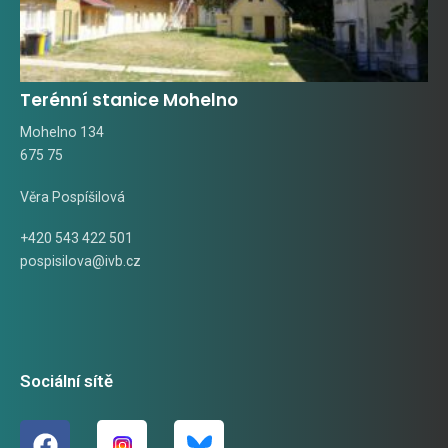
Terénní stanice Mohelno
Mohelno 134
675 75
Věra Pospíšilová
+420 543 422 501
pospisilova@ivb.cz
Sociální sítě