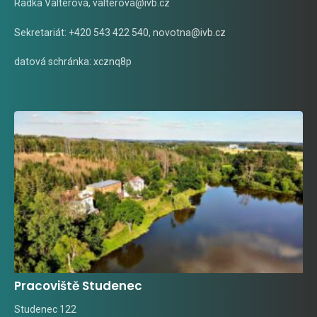
Radka Valterová,
valterova@ivb.cz
Sekretariát: +420 543 422 540,
novotna@ivb.cz
datová schránka: xcznq8p
Pracoviště Studenec
Studenec 122