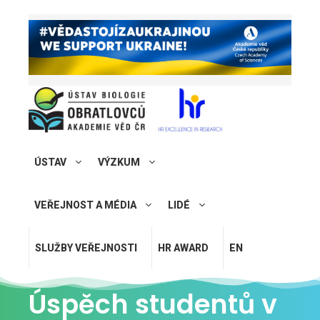
ÚSTAV
VÝZKUM
VEŘEJNOST A MÉDIA
LIDÉ
SLUŽBY VEŘEJNOSTI
HR AWARD
EN
Úspěch studentů v