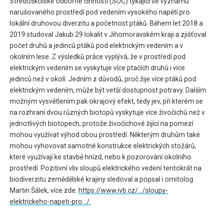
Středoškolské odborné činnosti (SOČ) týkající se významu
narušovaného prostředí pod vedením vysokého napětí pro
lokální druhovou diverzitu a početnost ptáků. Během let 2018 a
2019 studoval Jakub 29 lokalit v Jihomoravském kraji a zjišťoval
počet druhů a jedinců ptáků pod elektrickým vedením a v
okolním lese. Z výsledků práce vyplývá, že v prostředí pod
elektrickým vedením se vyskytuje více ptačích druhů i více
jedinců než v okolí. Jedním z důvodů, proč žije více ptáků pod
elektrickým vedením, může být vetší dostupnost potravy. Dalším
možným vysvětlením pak okrajový efekt, tedy jev, při kterém se
na rozhraní dvou různých biotopů vyskytuje více živočichů než v
jednotlivých biotopech, protože živočichové žijící na pomezí
mohou využívat výhod obou prostředí. Některým druhům také
mohou vyhovovat samotné konstrukce elektrických stožárů,
které využívají ke stavbě hnízd, nebo k pozorování okolního
prostředí. Pozitivní vliv sloupů elektrického vedení tentokrát na
biodiverzitu zemědělské krajiny sledoval a popsal i ornitolog
Martin Šálek, více zde:
https://www.ivb.cz/…/sloupy-
elektrickeho-napeti-pro…/.