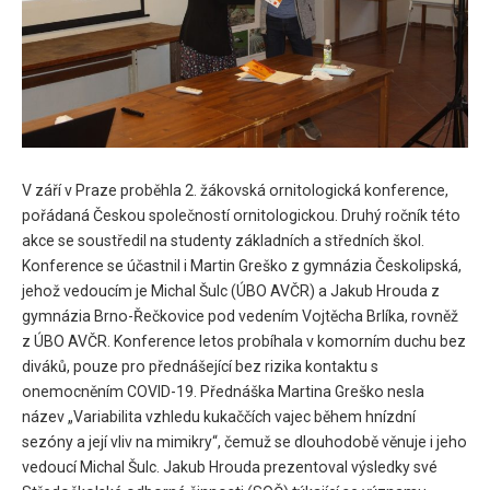
V září v Praze proběhla 2. žákovská ornitologická konference,
pořádaná Českou společností ornitologickou. Druhý ročník této
akce se soustředil na studenty základních a středních škol.
Konference se účastnil i Martin Greško z gymnázia Českolipská,
jehož vedoucím je Michal Šulc (ÚBO AVČR) a Jakub Hrouda z
gymnázia Brno-Řečkovice pod vedením Vojtěcha Brlíka, rovněž
z ÚBO AVČR. Konference letos probíhala v komorním duchu bez
diváků, pouze pro přednášející bez rizika kontaktu s
onemocněním COVID-19. Přednáška Martina Greško nesla
název „Variabilita vzhledu kukaččích vajec během hnízdní
sezóny a její vliv na mimikry“, čemuž se dlouhodobě věnuje i jeho
vedoucí Michal Šulc. Jakub Hrouda prezentoval výsledky své