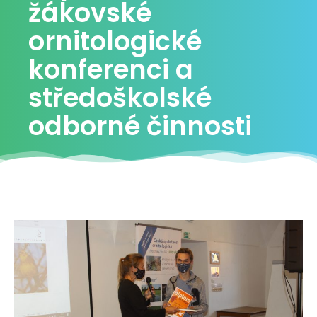
žákovské
ornitologické
konferenci a
středoškolské
odborné činnosti