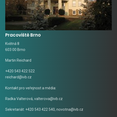
Pracoviště Brno
Květná 8
603 00 Brno
Martin Reichard
+420 543 422 522
reichard@ivb.cz
Kontakt pro veřejnost a média:
Radka Valterová,
valterova@ivb.cz
Sekretariát: +420 543 422 540,
novotna@ivb.cz