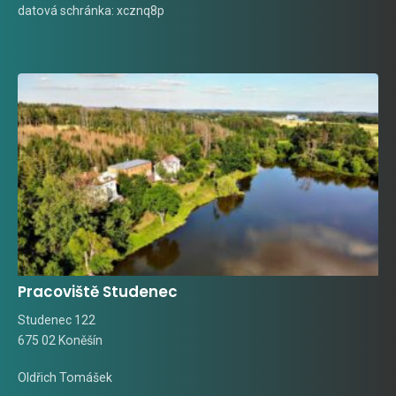
datová schránka: xcznq8p
Pracoviště Studenec
Studenec 122
675 02 Koněšín
Oldřich Tomášek