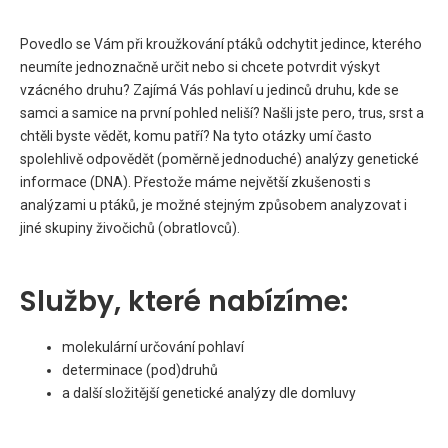
Povedlo se Vám při kroužkování ptáků odchytit jedince, kterého
neumíte jednoznačně určit nebo si chcete potvrdit výskyt
vzácného druhu? Zajímá Vás pohlaví u jedinců druhu, kde se
samci a samice na první pohled neliší? Našli jste pero, trus, srst a
chtěli byste vědět, komu patří? Na tyto otázky umí často
spolehlivě odpovědět (poměrně jednoduché) analýzy genetické
informace (DNA). Přestože máme největší zkušenosti s
analýzami u ptáků, je možné stejným způsobem analyzovat i
jiné skupiny živočichů (obratlovců).
Služby, které nabízíme:
molekulární určování pohlaví
determinace (pod)druhů
a další složitější genetické analýzy dle domluvy