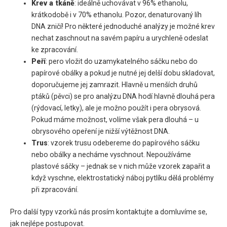
Krev a tkáně
: ideálně uchovávat v 96% ethanolu,
krátkodobě i v 70% ethanolu. Pozor, denaturovaný líh
DNA zničí! Pro některé jednoduché analýzy je možné krev
nechat zaschnout na savém papíru a urychleně odeslat
ke zpracování.
Peří
: pero vložit do uzamykatelného sáčku nebo do
papírové obálky a pokud je nutné jej delší dobu skladovat,
doporučujeme jej zamrazit. Hlavně u menších druhů
ptáků (pěvci) se pro analýzu DNA hodí hlavně dlouhá pera
(rýdovací, letky), ale je možno použít i pera obrysová.
Pokud máme možnost, volíme však pera dlouhá – u
obrysového opeření je nižší výtěžnost DNA.
Trus
: vzorek trusu odebereme do papírového sáčku
nebo obálky a necháme vyschnout. Nepoužíváme
plastové sáčky – jednak se v nich může vzorek zapařit a
když vyschne, elektrostatický náboj pytlíku dělá problémy
při zpracování.
Pro další typy vzorků nás prosím kontaktujte a domluvíme se,
jak nejlépe postupovat.