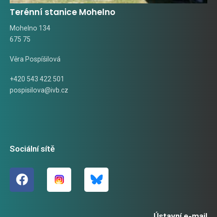
Terénní stanice Mohelno
Mohelno 134
675 75
Věra Pospíšilová
+420 543 422 501
pospisilova@ivb.cz
Sociální sítě
Ústavní e-mail