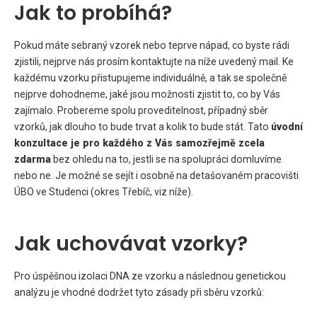
Jak to probíhá?
Pokud máte sebraný vzorek nebo teprve nápad, co byste rádi
zjistili, nejprve nás prosím kontaktujte na níže uvedený mail. Ke
každému vzorku přistupujeme individuálně, a tak se společně
nejprve dohodneme, jaké jsou možnosti zjistit to, co by Vás
zajímalo. Probereme spolu proveditelnost, případný sběr
vzorků, jak dlouho to bude trvat a kolik to bude stát. Tato
úvodní
konzultace je pro každého z Vás samozřejmě zcela
zdarma
bez ohledu na to, jestli se na spolupráci domluvíme
nebo ne. Je možné se sejít i osobně na detašovaném pracovišti
ÚBO ve Studenci (okres Třebíč, viz níže).
Jak uchovávat vzorky?
Pro úspěšnou izolaci DNA ze vzorku a následnou genetickou
analýzu je vhodné dodržet tyto zásady při sběru vzorků: