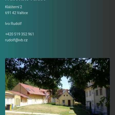
Klášterní 2
691 42 Valtice
Ivo Rudolf
+420 519 352 961
rudolf@ivb.cz