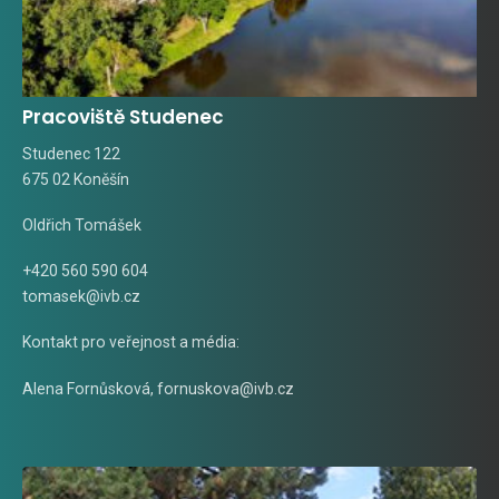
Pracoviště Studenec
Studenec 122
675 02 Koněšín
Oldřich Tomášek
+420 560 590 604
tomasek@ivb.cz
Kontakt pro veřejnost a média:
Alena Fornůsková
,
fornuskova@ivb.cz