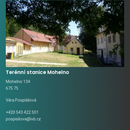
Terénní stanice Mohelno
Mohelno 134
675 75
Věra Pospíšilová
+420 543 422 501
pospisilova@ivb.cz