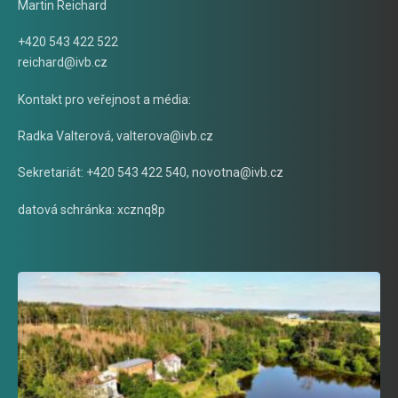
Martin Reichard
+420 543 422 522
reichard@ivb.cz
Kontakt pro veřejnost a média:
Radka Valterová,
valterova@ivb.cz
Sekretariát: +420 543 422 540,
novotna@ivb.cz
datová schránka: xcznq8p