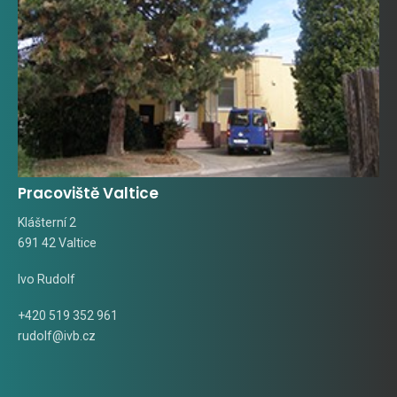
Pracoviště Valtice
Klášterní 2
691 42 Valtice
Ivo Rudolf
+420 519 352 961
rudolf@ivb.cz