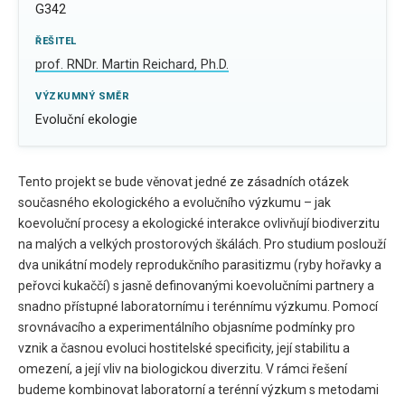
G342
ŘEŠITEL
prof. RNDr. Martin Reichard, Ph.D.
VÝZKUMNÝ SMĚR
Evoluční ekologie
Tento projekt se bude věnovat jedné ze zásadních otázek
současného ekologického a evolučního výzkumu – jak
koevoluční procesy a ekologické interakce ovlivňují biodiverzitu
na malých a velkých prostorových škálách. Pro studium poslouží
dva unikátní modely reprodukčního parasitizmu (ryby hořavky a
peřovci kukaččí) s jasně definovanými koevolučními partnery a
snadno přístupné laboratornímu i terénnímu výzkumu. Pomocí
srovnávacího a experimentálního objasníme podmínky pro
vznik a časnou evoluci hostitelské specificity, její stabilitu a
omezení, a její vliv na biologickou diverzitu. V rámci řešení
budeme kombinovat laboratorní a terénní výzkum s metodami