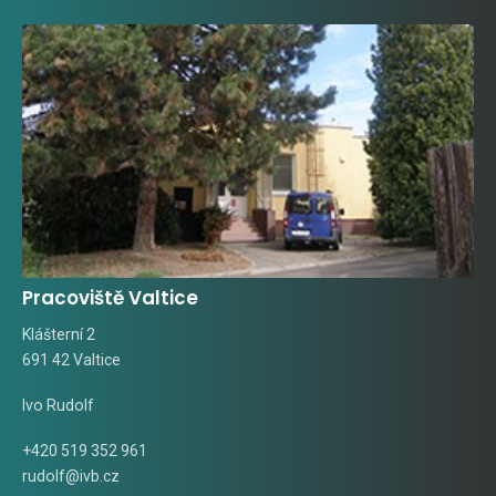
Pracoviště Valtice
Klášterní 2
691 42 Valtice
Ivo Rudolf
+420 519 352 961
rudolf@ivb.cz