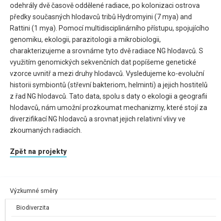
odehrály dvě časově oddělené radiace, po kolonizaci ostrova
předky současných hlodavců tribů Hydromyini (7 mya) and
Rattini (1 mya). Pomocí multidisciplinárního přístupu, spojujícího
genomiku, ekologii, parazitologii a mikrobiologii,
charakterizujeme a srovnáme tyto dvě radiace NG hlodavců. S
využitím genomických sekvenčních dat popíšeme genetické
vzorce uvnitř a mezi druhy hlodavců. Vysledujeme ko-evoluční
historii symbiontů (střevní bakteriom, helminti) a jejich hostitelů
z řad NG hlodavců. Tato data, spolu s daty o ekologii a geografii
hlodavců, nám umožní prozkoumat mechanizmy, které stojí za
diverzifikací NG hlodavců a srovnat jejich relativní vlivy ve
zkoumaných radiacích.
Zpět na projekty
Výzkumné směry
Biodiverzita