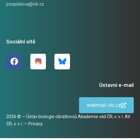
pospisilova@ivb.cz
Sociální sítě
Ústavní e-mail
webmail.ivb.cz
2026 © — Ústav biologie obratlovců Akademie věd ČR, v. v. i. AV
ČR, v. v. i. —
Privacy