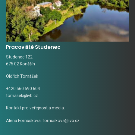
Pracoviště Studenec
Studenec 122
675 02 Koněšín
Oldřich Tomášek
+420 560 590 604
tomasek@ivb.cz
Kontakt pro veřejnost a média:
Alena Fornůsková
,
fornuskova@ivb.cz