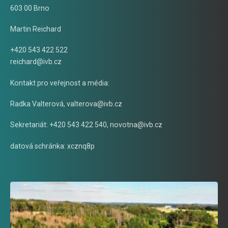
603 00 Brno
Martin Reichard
+420 543 422 522
reichard@ivb.cz
Kontakt pro veřejnost a média:
Radka Valterová,
valterova@ivb.cz
Sekretariát: +420 543 422 540,
novotna@ivb.cz
datová schránka: xcznq8p