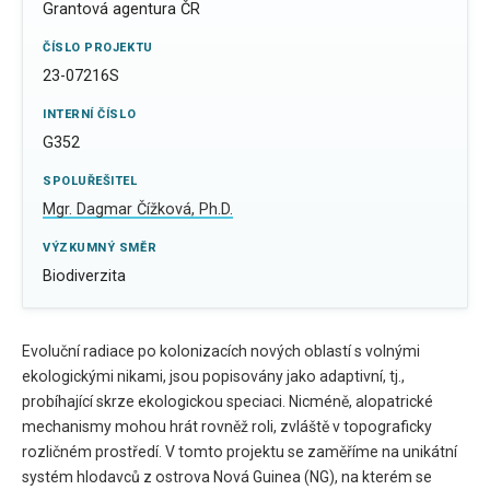
Grantová agentura ČR
ČÍSLO PROJEKTU
23-07216S
INTERNÍ ČÍSLO
G352
SPOLUŘEŠITEL
Mgr. Dagmar Čížková, Ph.D.
VÝZKUMNÝ SMĚR
Biodiverzita
Evoluční radiace po kolonizacích nových oblastí s volnými
ekologickými nikami, jsou popisovány jako adaptivní, tj.,
probíhající skrze ekologickou speciaci. Nicméně, alopatrické
mechanismy mohou hrát rovněž roli, zvláště v topograficky
rozličném prostředí. V tomto projektu se zaměříme na unikátní
systém hlodavců z ostrova Nová Guinea (NG), na kterém se