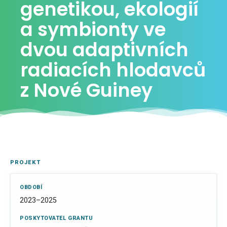
genetikou, ekologií
a symbionty ve
dvou adaptivních
radiacích hlodavců
z Nové Guiney
PROJEKT
OBDOBÍ
2023–2025
POSKYTOVATEL GRANTU