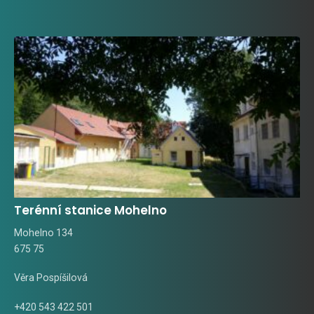
Terénní stanice Mohelno
Mohelno 134
675 75
Věra Pospíšilová
+420 543 422 501