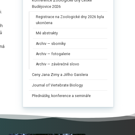
Konference Zoologické dny České
Budějovice 2026
i.
Registrace na Zoologické dny 2026 byla
ukončena
ch
rů
Mé abstrakty
Archiv — sborníky
aná
Archiv — fotogalerie
Archiv — závěrečné slovo
Ceny Jana Zimy a Jiřího Gaislera​
Journal of Vertebrate Biology
Přednášky, konference a semináře