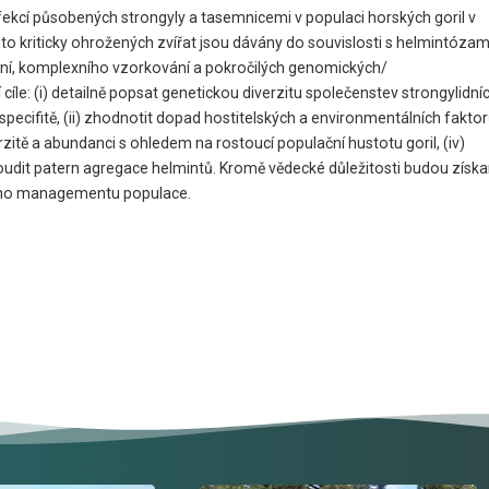
fekcí působených strongyly a tasemnicemi v populaci horských goril v
o kriticky ohrožených zvířat jsou dávány do souvislosti s helmintózam
ení, komplexního vzorkování a pokročilých genomických/
cíle: (i) detailně popsat genetickou diverzitu společenstev strongylidní
é specifitě, (ii) zhodnotit dopad hostitelských a environmentálních fakto
tě a abundanci s ohledem na rostoucí populační hustotu goril, (iv)
soudit patern agregace helmintů. Kromě vědecké důležitosti budou získ
rního managementu populace.