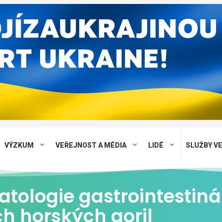
VÝZKUM
VEŘEJNOST A MÉDIA
LIDÉ
SLUŽBY V
atologie gastrointestiná
ch horských goril