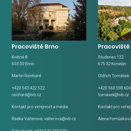
Pracoviště Brno
Pracoviště
Květná 8
Studenec 122
603 00 Brno
675 02 Koněšín
Martin Reichard
Oldřich Tomášek
+420 543 422 522
+420 560 590 604
reichard@ivb.cz
tomasek@ivb.cz
Kontakt pro veřejnost a média:
Kontakt pro veřej
Radka Valterová,
valterova@ivb.cz
Alena Fornůskov
Sekretariát: +420 543 422 540,