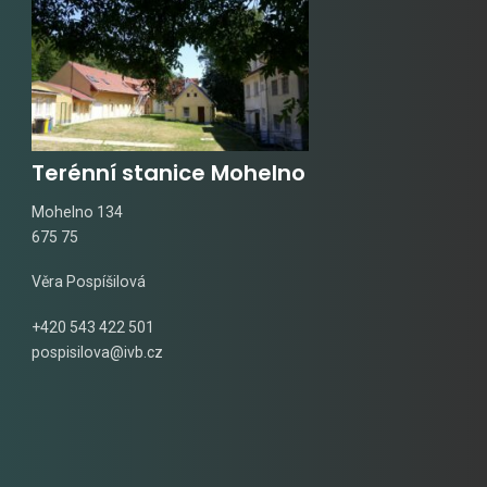
Terénní stanice Mohelno
Mohelno 134
675 75
Věra Pospíšilová
+420 543 422 501
pospisilova@ivb.cz