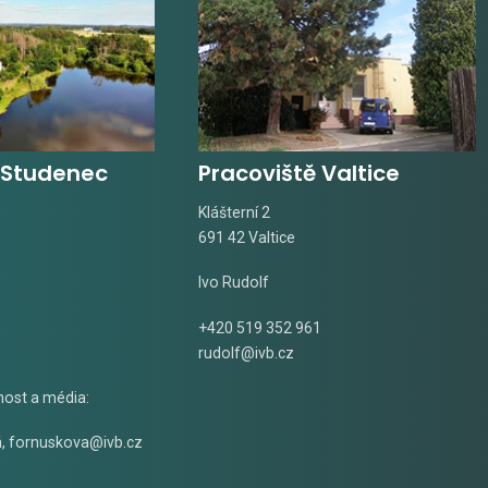
 Studenec
Pracoviště Valtice
Klášterní 2
691 42 Valtice
Ivo Rudolf
+420 519 352 961
rudolf@ivb.cz
nost a média:
á
,
fornuskova@ivb.cz