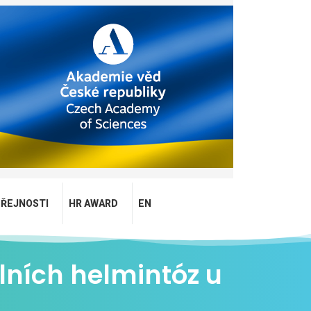
EŘEJNOSTI
HR AWARD
EN
lních helmintóz u