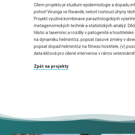
Cílem projektu je studium epidemiologie a dopadu in
pohoří Virunga ve Rwandě, neboť rostoucí úhyny těcht
Projekt využívá kombinace parazitologických vyšetř
metagenomických technik a statistických analýz. Dílčí 
hlístic a tasemnic a rozdíly v patogenitě a hostitelsk
na dynamiku helmintóz, popsat časové změny v diverzi
popsat dopad helmintóz na fitness hostitele, (v) po
data klíčová pro cílené intervence v rámci veteriná
Zpět na projekty