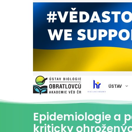
ÚSTAV
Epidemiologie a p
kriticky ohrožený