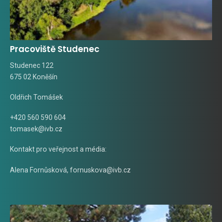
Pracoviště Studenec
Studenec 122
675 02 Koněšín
Oldřich Tomášek
+420 560 590 604
tomasek@ivb.cz
Kontakt pro veřejnost a média:
Alena Fornůsková
,
fornuskova@ivb.cz