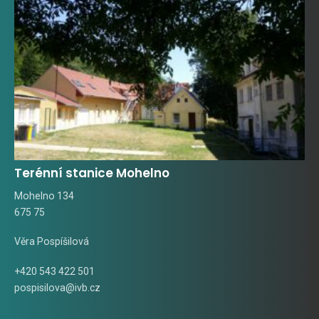
Terénní stanice Mohelno
Mohelno 134
675 75
Věra Pospíšilová
+420 543 422 501
pospisilova@ivb.cz