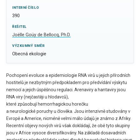
INTERNÍ ČÍSLO
390
ŘEŠITEL
Joëlle Goüy de Bellocq, Ph.D.
VÝZKUMNÝ SMĚR
Obecná ekologie
Pochopení evoluce a epidemiologie RNA virů u jejich přírodních
hostitelů je nezbytným předpokladem pro předvídání výskytu
nemocí a jejich úspěšnou regulaci. Arenaviry a hantaviry jsou
RNA viry (nejčastěji u hlodavců),
které způsobují hemorrhagickou horečku
a neurologické poruchy u člověka. Jsou intenzivně studovány v
Evropě a Americe, nicméně velmi málo údajů je známo z Afriky.
Recentní objevy nových virů však dokládají, že obě tyto skupiny
jsou v Africe vysoce diversifikovány. Na základě dosavadních
znalostí se předpokládala velmi dlouhá koevoluční historie virus-