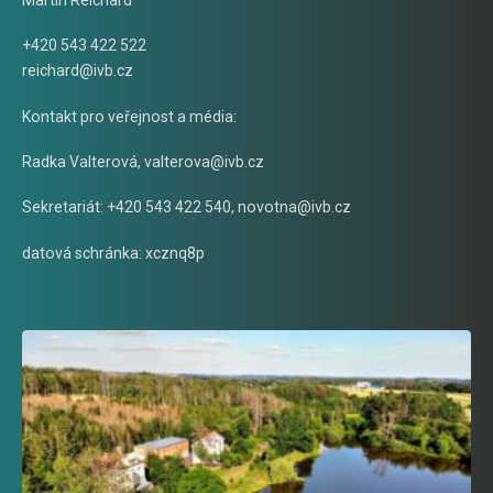
Martin Reichard
+420 543 422 522
reichard@ivb.cz
Kontakt pro veřejnost a média:
Radka Valterová,
valterova@ivb.cz
Sekretariát: +420 543 422 540,
novotna@ivb.cz
datová schránka: xcznq8p