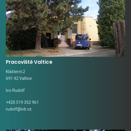
Pracoviště Valtice
Klášterní 2
691 42 Valtice
Ivo Rudolf
+420 519 352 961
rudolf@ivb.cz