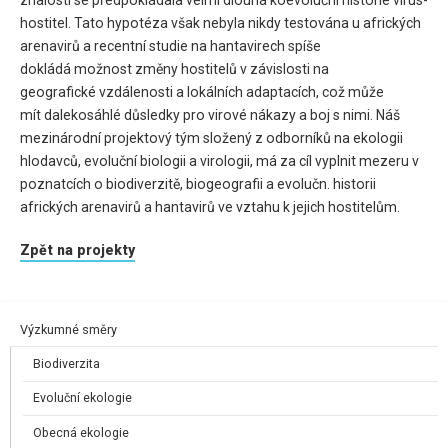
hostitel. Tato hypotéza však nebyla nikdy testována u afrických
arenavirů a recentní studie na hantavirech spíše
dokládá možnost změny hostitelů v závislosti na
geografické vzdálenosti a lokálních adaptacích, což může
mít dalekosáhlé důsledky pro virové nákazy a boj s nimi. Náš
mezinárodní projektový tým složený z odborníků na ekologii
hlodavců, evoluční biologii a virologii, má za cíl vyplnit mezeru v
poznatcích o biodiverzitě, biogeografii a evolučn. historii
afrických arenavirů a hantavirů ve vztahu k jejich hostitelům.
Zpět na projekty
Výzkumné směry
Biodiverzita
Evoluční ekologie
Obecná ekologie