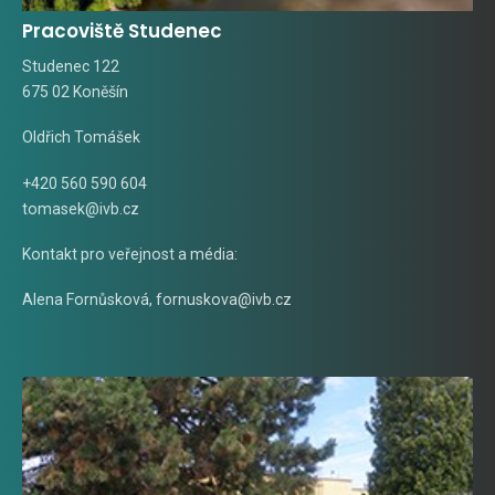
Pracoviště Studenec
Studenec 122
675 02 Koněšín
Oldřich Tomášek
+420 560 590 604
tomasek@ivb.cz
Kontakt pro veřejnost a média:
Alena Fornůsková
,
fornuskova@ivb.cz