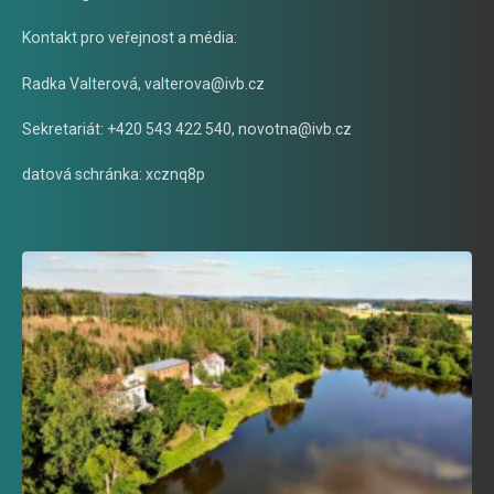
Kontakt pro veřejnost a média:
Radka Valterová,
valterova@ivb.cz
Sekretariát: +420 543 422 540,
novotna@ivb.cz
datová schránka: xcznq8p