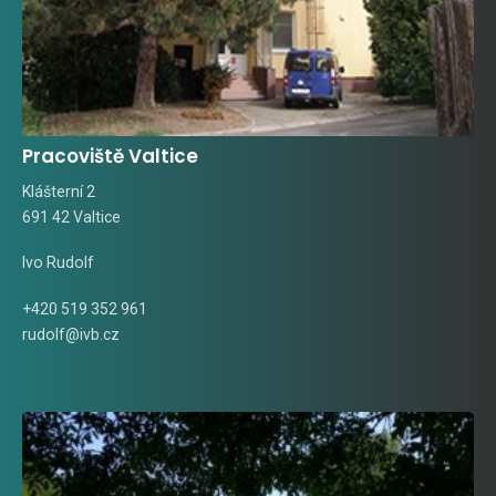
Pracoviště Valtice
Klášterní 2
691 42 Valtice
Ivo Rudolf
+420 519 352 961
rudolf@ivb.cz