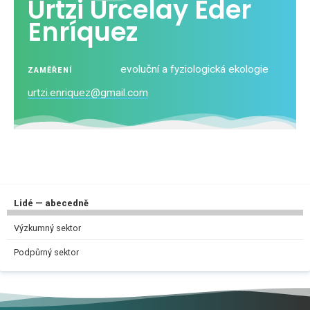
Urtzi Urcelay Eder
Enríquez
evoluční a fyziologická ekologie
ZAMĚŘENÍ
urtzi.enriquez@gmail.com
Lidé — abecedně
Výzkumný sektor
Podpůrný sektor