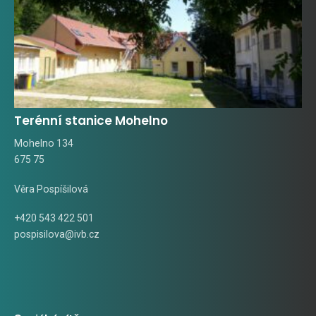
Terénní stanice Mohelno
Mohelno 134
675 75
Věra Pospíšilová
+420 543 422 501
pospisilova@ivb.cz