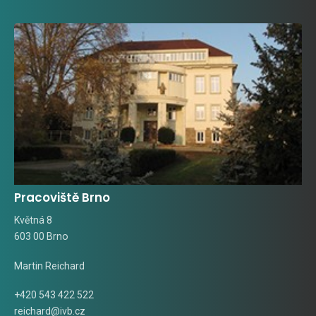
Pracoviště Brno
Květná 8
603 00 Brno
Martin Reichard
+420 543 422 522
reichard@ivb.cz