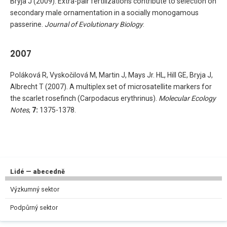
Bryja J (2009). Extra-pair fertilizations contribute to selection on
secondary male ornamentation in a socially monogamous
passerine.
Journal of Evolutionary Biology
.
2007
Poláková R, Vyskočilová M, Martin J, Mays Jr. HL, Hill GE, Bryja J,
Albrecht T (2007). A multiplex set of microsatellite markers for
the scarlet rosefinch (Carpodacus erythrinus).
Molecular Ecology
Notes
,
7:
1375-1378.
Lidé — abecedně
Výzkumný sektor
Podpůrný sektor