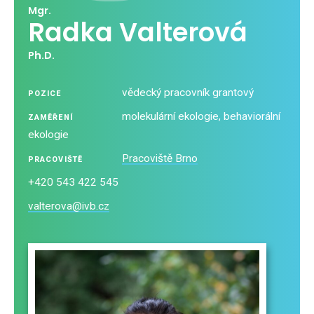
Mgr.
Radka Valterová
Ph.D.
vědecký pracovník grantový
POZICE
molekulární ekologie, behaviorální
ZAMĚŘENÍ
ekologie
Pracoviště Brno
PRACOVIŠTĚ
+420 543 422 545
valterova@ivb.cz