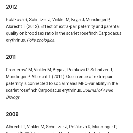
2012
Poláková R, Schnitzer J, Vinkler M, Bryja J, Munclinger P,
Albrecht T (2012). Effect of extra-pair paternity and parental
quality on brood sex ratio in the scarlet rosefinch Carpodacus
erythrinus.
Folia zoologica
.
2011
Promerová M, Vinkler M, Bryja J, Poláková R, Schnitzer J,
Munclinger P, Albrecht T (2011). Occurrence of extra-pair
paternity is connected to social male’s MHC-variability in the
scarlet rosefinch Carpodacus erythrinus.
Journal of Avian
Biology
.
2009
Albrecht T, Vinkler M, Schnitzer J, Poláková R, Munclinger P,