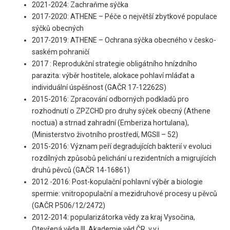
2021-2024: Zachraňme sýčka
2017-2020: ATHENE – Péče o největší zbytkové populace
sýčků obecných
2017-2019: ATHENE – Ochrana sýčka obecného v česko-
saském pohraničí
2017 : Reprodukční strategie obligátního hnízdního
parazita: výběr hostitele, alokace pohlaví mláďat a
individuální úspěšnost (GAČR 17-12262S)
2015-2016: Zpracování odborných podkladů pro
rozhodnutí o ZPZCHD pro druhy sýček obecný (Athene
noctua) a strnad zahradní (Emberiza hortulana),
(Ministerstvo životního prostředí, MGSII – 52)
2015-2016: Význam peří degradujících bakterií v evoluci
rozdílných způsobů pelichání u rezidentních a migrujících
druhů pěvců (GAČR 14-16861)
2012 -2016: Post-kopulační pohlavní výběr a biologie
spermie: vnitropopulační a mezidruhové procesy u pěvců
(GAČR P506/12/2472)
2012-2014: popularizátorka vědy za kraj Vysočina,
Otevřená věda III, Akademie věd ČR, v.v.i.