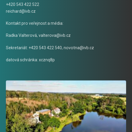
+420 543 422 522
reichard@ivb.cz
Kontakt pro veřejnost a média:
Radka Valterová,
valterova@ivb.cz
Sekretariát: +420 543 422 540,
novotna@ivb.cz
datová schránka: xcznq8p