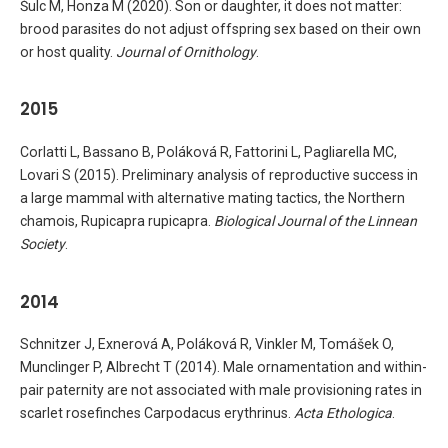
Šulc M, Honza M (2020). Son or daughter, it does not matter:
brood parasites do not adjust offspring sex based on their own
or host quality.
Journal of Ornithology
.
2015
Corlatti L, Bassano B, Poláková R, Fattorini L, Pagliarella MC,
Lovari S (2015). Preliminary analysis of reproductive success in
a large mammal with alternative mating tactics, the Northern
chamois, Rupicapra rupicapra.
Biological Journal of the Linnean
Society
.
2014
Schnitzer J, Exnerová A, Poláková R, Vinkler M, Tomášek O,
Munclinger P, Albrecht T (2014). Male ornamentation and within-
pair paternity are not associated with male provisioning rates in
scarlet rosefinches Carpodacus erythrinus.
Acta Ethologica
.