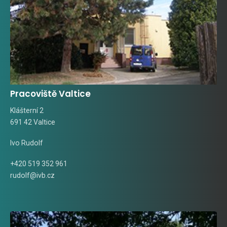
Pracoviště Valtice
Klášterní 2
691 42 Valtice
Ivo Rudolf
+420 519 352 961
rudolf@ivb.cz