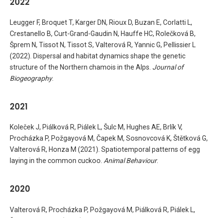
2022
Leugger F, Broquet T, Karger DN, Rioux D, Buzan E, Corlatti L,
Crestanello B, Curt-Grand-Gaudin N, Hauffe HC, Rolečková B,
Šprem N, Tissot N, Tissot S, Valterová R, Yannic G, Pellissier L
(2022). Dispersal and habitat dynamics shape the genetic
structure of the Northern chamois in the Alps.
Journal of
Biogeography
.
2021
Koleček J, Piálková R, Piálek L, Šulc M, Hughes AE, Brlík V,
Procházka P, Požgayová M, Čapek M, Sosnovcová K, Štětková G,
Valterová R, Honza M (2021). Spatiotemporal patterns of egg
laying in the common cuckoo.
Animal Behaviour
.
2020
Valterová R, Procházka P, Požgayová M, Piálková R, Piálek L,