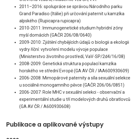
2011–2016: spolupráce se správou Národního parku
Grand Paradiso (Itálie) při určování paternit u kamzíka
alpského (Rupicapra rupicapra)
2010-2011: Immunogenetické studium hybridní zóny
myší domácích (GAČR 206/08/0640)
2009-2010: Zjištění chybějících údajů o biologii a ekologii
vydry říční: vytvoření modelu vývoje populace
(Ministerstvo životního prostředí, VaV-SP/2d4/16/08)
2008-2009: Genetická struktura populací kamzíka
horského ve střední Evropě (GA AV ČR / IAA600930609)
2006-2008: Mimopárové paternity a síla sexuální selekce
u sociálně monogamního pěvce (GAČR 206/06/0851)
2006-2007: Role MHC v sexuální selekci - observační a
experimentální studie u tří modelových druhů obratlovců
(GA AV ČR / A600930608)
Publikace a aplikované výstupy