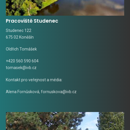
Pracoviště Studenec
Studenec 122
675 02 Koněšín
Oldřich Tomášek
+420 560 590 604
tomasek@ivb.cz
Kontakt pro veřejnost a média:
Alena Fornůsková
,
fornuskova@ivb.cz