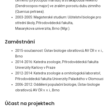
černého (Dryocopus martius) a strakapouda velkého
(Dendrocopos major) ve zralém porostu dubu zimního
(Quercus petraea).
2003-2005: Magisterské studium: Učitelství biologie pro
střední školy, Přírodovědecká fakulta,
Masarykova univerzita, Brno (Mgr.).
Zaměstnání
2015-současnost: Ústav biologie obratlovců AV ČR v. v. i.,
Brno
2014-2016: Katedra zoologie, Přírodovědecká fakulta
Univerzity Karlovy v Praze
2012-2014: Katedra zoologie a ornitologická laboratoř,
Přírodovědecká fakulta Univerzity Palackého v Olomouci
2006-2012: Oddělení populační biologie, Ústav biologie
obratlovců AV ČR v. v. i., Brno
Účast na projektech