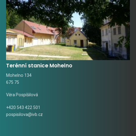
Terénní stanice Mohelno
Mohelno 134
675 75
Věra Pospíšilová
+420 543 422 501
pospisilova@ivb.cz