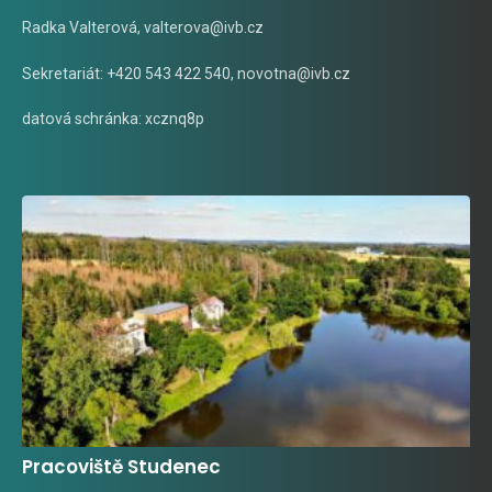
Radka Valterová,
valterova@ivb.cz
Sekretariát: +420 543 422 540,
novotna@ivb.cz
datová schránka: xcznq8p
Pracoviště Studenec