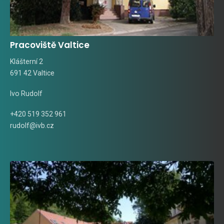
Pracoviště Valtice
Klášterní 2
691 42 Valtice
Ivo Rudolf
+420 519 352 961
rudolf@ivb.cz