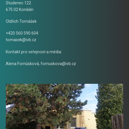
Studenec 122
675 02 Koněšín
Oldřich Tomášek
+420 560 590 604
tomasek@ivb.cz
Kontakt pro veřejnost a média:
Alena Fornůsková
,
fornuskova@ivb.cz