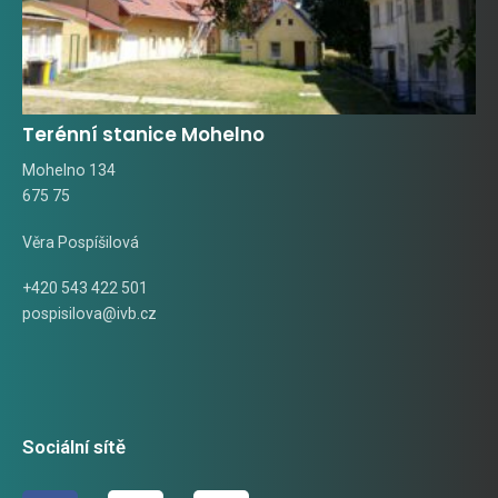
Terénní stanice Mohelno
Mohelno 134
675 75
Věra Pospíšilová
+420 543 422 501
pospisilova@ivb.cz
Sociální sítě