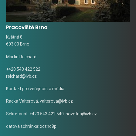
Pracoviště Brno
Květná 8
603 00 Brno
Martin Reichard
+420 543 422 522
reichard@ivb.cz
Kontakt pro veřejnost a média:
Radka Valterová,
valterova@ivb.cz
Sekretariát: +420 543 422 540,
novotna@ivb.cz
datová schránka: xcznq8p