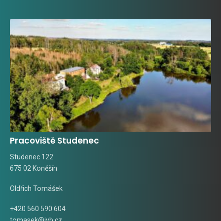
Pracoviště Studenec
Studenec 122
675 02 Koněšín
Oldřich Tomášek
+420 560 590 604
tomasek@ivb.cz