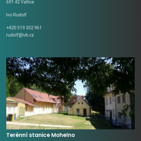
691 42 Valtice
Ivo Rudolf
+420 519 352 961
rudolf@ivb.cz
Terénní stanice Mohelno