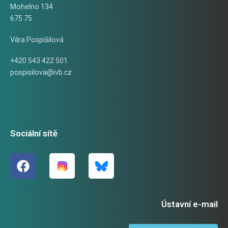
Mohelno 134
675 75
Věra Pospíšilová
+420 543 422 501
pospisilova@ivb.cz
Sociální sítě
Ústavní e-mail