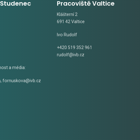
 Studenec
Pracoviště Valtice
Klášterní 2
691 42 Valtice
Ivo Rudolf
+420 519 352 961
rudolf@ivb.cz
nost a média:
á
,
fornuskova@ivb.cz