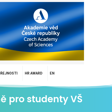
EŘEJNOSTI
HR AWARD
EN
ě pro studenty VŠ