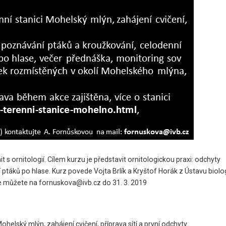
it s ornitologií. Cílem kurzu je představit ornitologickou praxi: odchyty
ptáků po hlase. Kurz povede Vojta Brlík a Kryštof Horák z Ústavu biolo
t se můžete na fornuskova@ivb.cz do 31. 3. 2019
Mohelský mlýn, zahájení cvičení, příprava sítí a první odchyty