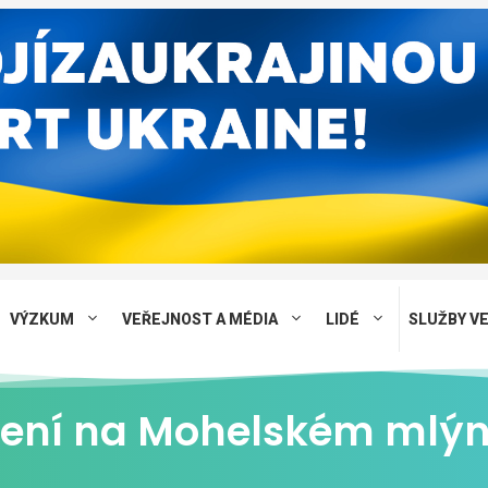
VÝZKUM
VEŘEJNOST A MÉDIA
LIDÉ
SLUŽBY V
ičení na Mohelském mlýn