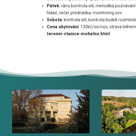
Pátek
: ráno kontrola sítí, metodika poznáván
hlase, večer přednáška, monitoring sov
Sobota
: kontrola sítí, kontrola budek rozmí
Cena ubytování
: 120kč/os/noc, strava během a
terenni-stanice-mohelno.html