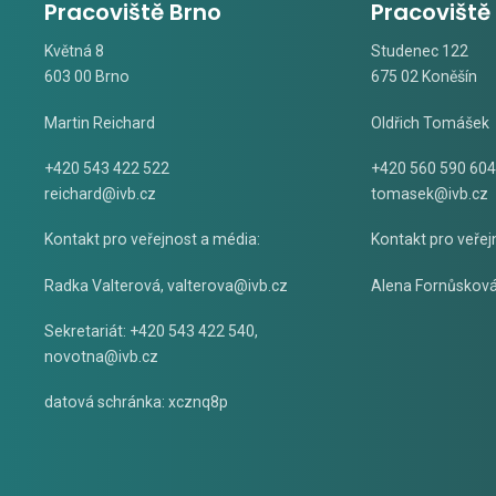
Pracoviště Brno
Pracoviště
Květná 8
Studenec 122
603 00 Brno
675 02 Koněšín
Martin Reichard
Oldřich Tomášek
+420 543 422 522
+420 560 590 604
reichard@ivb.cz
tomasek@ivb.cz
Kontakt pro veřejnost a média:
Kontakt pro veřej
Radka Valterová,
valterova@ivb.cz
Alena Fornůskov
Sekretariát: +420 543 422 540,
novotna@ivb.cz
datová schránka: xcznq8p