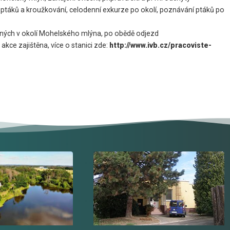
í ptáků a kroužkování, celodenní exkurze po okolí, poznávání ptáků po
stěných v okolí Mohelského mlýna, po obědě odjezd
kce zajištěna, více o stanici zde:
http://
www.ivb.cz/pracoviste-