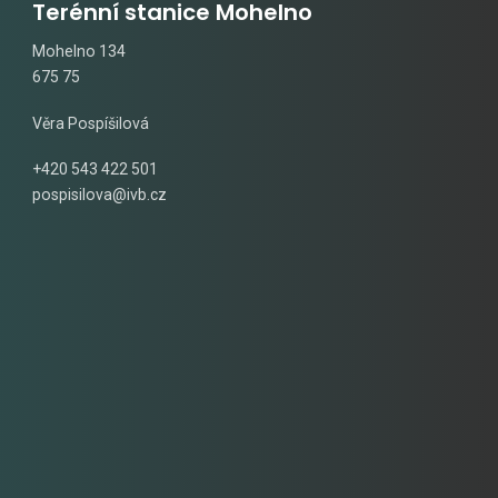
Terénní stanice Mohelno
Mohelno 134
675 75
Věra Pospíšilová
+420 543 422 501
pospisilova@ivb.cz