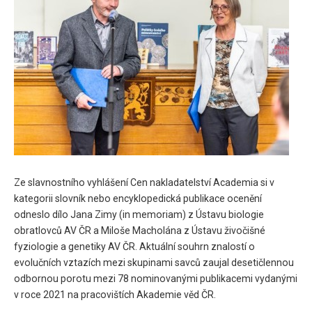
Ze slavnostního vyhlášení Cen nakladatelství Academia si v
kategorii slovník nebo encyklopedická publikace ocenění
odneslo dílo Jana Zimy (in memoriam) z Ústavu biologie
obratlovců AV ČR a Miloše Macholána z Ústavu živočišné
fyziologie a genetiky AV ČR. Aktuální souhrn znalostí o
evolučních vztazích mezi skupinami savců zaujal desetičlennou
odbornou porotu mezi 78 nominovanými publikacemi vydanými
v roce 2021 na pracovištích Akademie věd ČR.