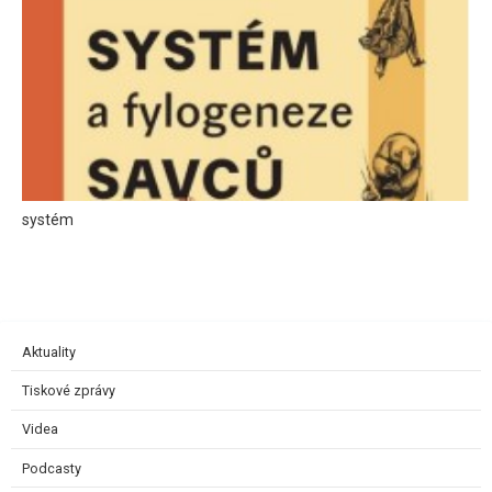
systém
Aktuality
Tiskové zprávy
Videa
Podcasty