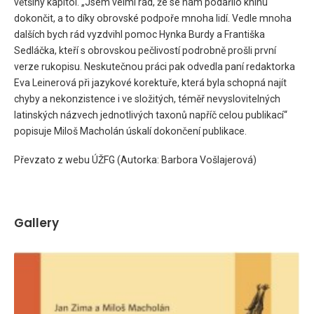
většiny kapitol. „Jsem velmi rád, že se nám podařilo knihu
dokončit, a to díky obrovské podpoře mnoha lidí. Vedle mnoha
dalších bych rád vyzdvihl pomoc Hynka Burdy a Františka
Sedláčka, kteří s obrovskou pečlivostí podrobně prošli první
verze rukopisu. Neskutečnou práci pak odvedla paní redaktorka
Eva Leinerová při jazykové korektuře, která byla schopná najít
chyby a nekonzistence i ve složitých, téměř nevyslovitelných
latinských názvech jednotlivých taxonů napříč celou publikací“
popisuje Miloš Macholán úskalí dokončení publikace.
Převzato z webu ÚŽFG (Autorka: Barbora Vošlajerová)
Gallery