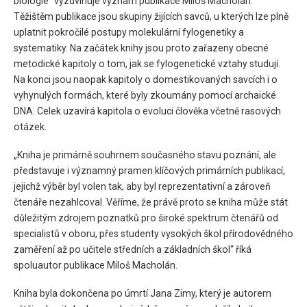
biologie“ vyzdvihuje význam publikace Miloš Macholán.
Těžištěm publikace jsou skupiny žijících savců, u kterých lze plně
uplatnit pokročilé postupy molekulární fylogenetiky a
systematiky. Na začátek knihy jsou proto zařazeny obecné
metodické kapitoly o tom, jak se fylogenetické vztahy studují.
Na konci jsou naopak kapitoly o domestikovaných savcích i o
vyhynulých formách, které byly zkoumány pomocí archaické
DNA. Celek uzavírá kapitola o evoluci člověka včetně rasových
otázek.
„Kniha je primárně souhrnem současného stavu poznání, ale
představuje i významný pramen klíčových primárních publikací,
jejichž výběr byl volen tak, aby byl reprezentativní a zároveň
čtenáře nezahlcoval. Věříme, že právě proto se kniha může stát
důležitým zdrojem poznatků pro široké spektrum čtenářů od
specialistů v oboru, přes studenty vysokých škol přírodovědného
zaměření až po učitele středních a základních škol“ říká
spoluautor publikace Miloš Macholán.
Kniha byla dokončena po úmrtí Jana Zimy, který je autorem