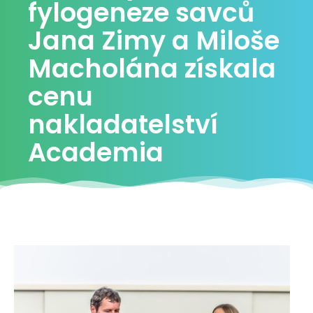
fylogeneze savců
Jana Zimy a Miloše
Macholána získala
cenu
nakladatelství
Academia