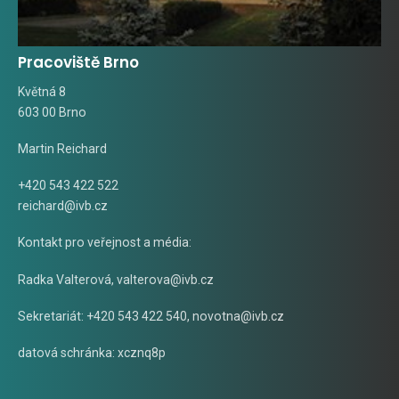
Pracoviště Brno
Květná 8
603 00 Brno
Martin Reichard
+420 543 422 522
reichard@ivb.cz
Kontakt pro veřejnost a média:
Radka Valterová,
valterova@ivb.cz
Sekretariát: +420 543 422 540,
novotna@ivb.cz
datová schránka: xcznq8p