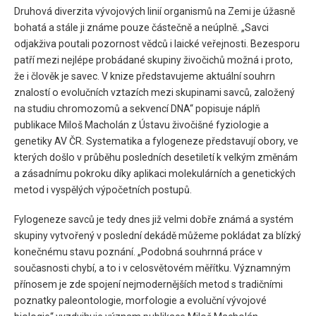
Druhová diverzita vývojových linií organismů na Zemi je úžasně
bohatá a stále ji známe pouze částečně a neúplně. „Savci
odjakživa poutali pozornost vědců i laické veřejnosti. Bezesporu
patří mezi nejlépe probádané skupiny živočichů možná i proto,
že i člověk je savec. V knize představujeme aktuální souhrn
znalostí o evolučních vztazích mezi skupinami savců, založený
na studiu chromozomů a sekvencí DNA“ popisuje náplň
publikace Miloš Macholán z Ústavu živočišné fyziologie a
genetiky AV ČR. Systematika a fylogeneze představují obory, ve
kterých došlo v průběhu posledních desetiletí k velkým změnám
a zásadnímu pokroku díky aplikaci molekulárních a genetických
metod i vyspělých výpočetních postupů.
Fylogeneze savců je tedy dnes již velmi dobře známá a systém
skupiny vytvořený v poslední dekádě můžeme pokládat za blízký
konečnému stavu poznání. „Podobná souhrnná práce v
současnosti chybí, a to i v celosvětovém měřítku. Významným
přínosem je zde spojení nejmodernějších metod s tradičními
poznatky paleontologie, morfologie a evoluční vývojové