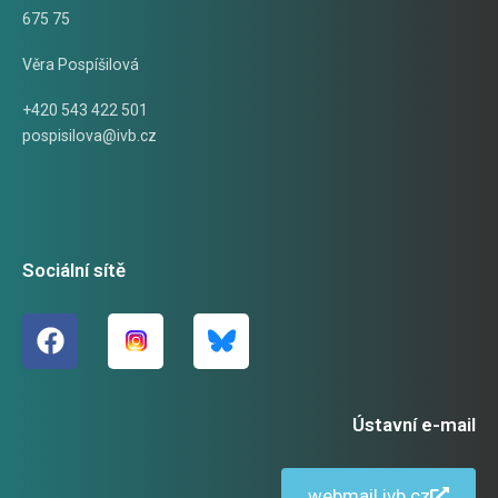
675 75
Věra Pospíšilová
+420 543 422 501
pospisilova@ivb.cz
Sociální sítě
Ústavní e-mail
webmail.ivb.cz