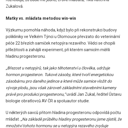
Zukalová.
Matky vs. mláďata metodou win-win
Výzkumu pomohla náhoda, když bylo při rekonstrukci budovy
polikliniky ve Velkém Týnci u Olomouce převzato do veterinární
péče 22 březích samiček netopýra rezavého. Vědci se chopili
příležitosti a zahájili experiment, při kterém samicím měřili
hladinu progesteronu.
„Březost u netopýrů, tak jako těhotenství u člověka, udržuje
hormon progesteron. Tukové zásoby, které tvoří energetickou
zásobárnu pro daného jedince a které může samice vložit do
vývoje plodu, jsou však zároveň základními stavebními kameny
právě pro produkci progesteronu,“
uvádí Jan Zukal, ředitel Ústavu
biologie obratlovců AV ČR a spoluautor studie.
U některých savců přitom hladina progesteronu odpovídá počtu
mláďat.
„Na základě průběhu hladiny progesteronu jsme zjistili, že
množství tohoto hormonu se u netopýra rezavého zvyšuje