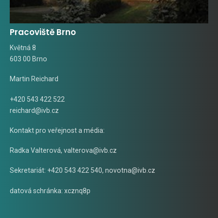
Pracoviště Brno
Květná 8
603 00 Brno
Martin Reichard
+420 543 422 522
reichard@ivb.cz
Kontakt pro veřejnost a média:
Radka Valterová,
valterova@ivb.cz
Sekretariát: +420 543 422 540,
novotna@ivb.cz
datová schránka: xcznq8p