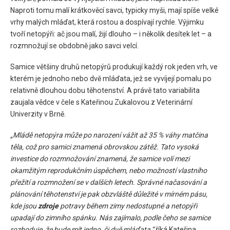
Naproti tomu malí krátkověcí savci, typicky myši, mají spíše velké
vrhy malých mláďat, která rostou a dospívají rychle. Výjimku
tvoří netopýři: ač jsou malí, žijí dlouho – i několik desítek let – a
rozmnožují se obdobně jako savci velcí.
Samice většiny druhů netopýrů produkují každý rok jeden vrh, ve
kterém je jednoho nebo dvě mláďata, jež se vyvíjejí pomalu po
relativně dlouhou dobu těhotenství. A právě tato variabilita
zaujala vědce v čele s Kateřinou Zukalovou z Veterinární
Univerzity v Brně.
„Mládě netopýra může po narození vážit až 35 % váhy matčina
těla, což pro samici znamená obrovskou zátěž. Tato vysoká
investice do rozmnožování znamená, že samice volí mezi
okamžitým reprodukčním úspěchem, nebo možností vlastního
přežití a rozmnožení se v dalších letech. Správné načasování a
plánování těhotenství je pak obzvláště důležité v mírném pásu,
kde jsou
zdroje
potravy během zimy nedostupné a netopýři
upadají do zimního spánku. Nás zajímalo, podle čeho se samice
rozhoduje, že bude mít jedno, či dvě mláďata,“
říká Kateřina