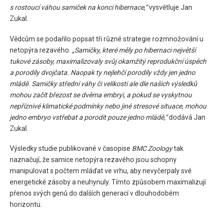
s rostoucí váhou samiček na konci hibernace,“
vysvětluje Jan
Zukal.
Vědcům se podařilo popsat tři různé strategie rozmnožování u
netopýra rezavého.
„Samičky, které měly po hibernaci největší
tukové zásoby, maximalizovaly svůj okamžitý reprodukční úspěch
a porodily dvojčata. Naopak ty nejlehčí porodily vždy jen jedno
mládě. Samičky střední váhy či velikosti ale dle našich výsledků
mohou začít březost se dvěma embryi, a pokud se vyskytnou
nepříznivé klimatické podmínky nebo jiné stresové situace, mohou
jedno embryo vstřebat a porodit pouze jedno mládě,“
dodává Jan
Zukal.
Výsledky studie publikované v časopise
BMC Zoology
tak
naznačují, že samice netopýra rezavého jsou schopny
manipulovat s počtem mláďat ve vrhu, aby nevyčerpaly své
energetické zásoby a neuhynuly. Tímto způsobem maximalizují
přenos svých genů do dalších generací v dlouhodobém
horizontu.