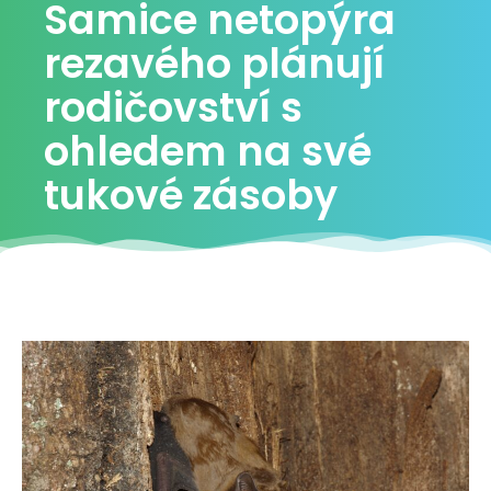
Samice netopýra
rezavého plánují
rodičovství s
ohledem na své
tukové zásoby