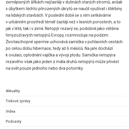
zeměpisných šířkách nejčastěji v dutinách starých stromů, avšak
s úbytkem těchto přirozených úkrytů se naučil využívat i štěrbiny
na lidských stavbách. V poslední době se s ním setkáváme
v urbánním prostředí téměř častěji než v lesních porostech, a to
jak v létě, tak i v zimě. Netopýr rezavý se, podobně jako většina
hmyzožravých netopýrů Evropy, rozmnožuje na podzim.
Životaschopné spermie uchovává samička v pohlavních cestách
po celou dobu hibernace, tedy až 6 měsíců. Na jaře dochází
k ovulaci, oplodnění vajíčka a vývoji plodu. Samička netopýra
rezavého však jako jeden z mála druhů netopýrů může přivést
na svět pouze jednoho nebo dva potomky.
Aktuality
Tiskové zprávy
Videa
Podcasty