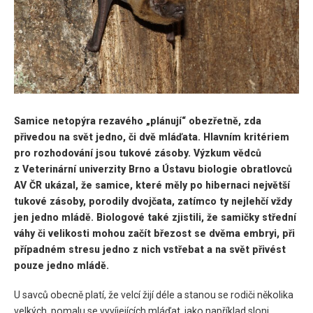
Samice netopýra rezavého „plánují“ obezřetně, zda
přivedou na svět jedno, či dvě mláďata. Hlavním kritériem
pro rozhodování jsou tukové zásoby. Výzkum vědců
z Veterinární univerzity Brno a Ústavu biologie obratlovců
AV ČR ukázal, že samice, které měly po hibernaci největší
tukové zásoby, porodily dvojčata, zatímco ty nejlehčí vždy
jen jedno mládě. Biologové také zjistili, že samičky střední
váhy či velikosti mohou začít březost se dvěma embryi, při
případném stresu jedno z nich vstřebat a na svět přivést
pouze jedno mládě.
U savců obecně platí, že velcí žijí déle a stanou se rodiči několika
velkých, pomalu se vyvíjejících mláďat, jako například sloni.