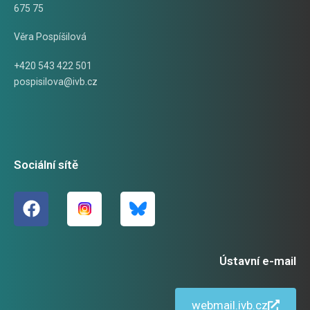
675 75
Věra Pospíšilová
+420 543 422 501
pospisilova@ivb.cz
Sociální sítě
Ústavní e-mail
webmail.ivb.cz