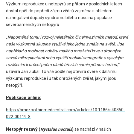
Výzkum reprodukce u netopýrů se přitom v posledních letech
dostal opět do popředí zájmu vědců zejména s ohledem
na negativní dopady syndromu bílého nosu na populace
severoamerických netopýrů.
„Napomáhá tomu i rozvoj neletálních či neinvazivních metod, které
naše výzkumná skupina využívá jako jedna z mála na světě. Jde
například o možnost odběru malého množství krve u drobných
savců mikropipetami nebo využití mobilní sonografie s vysokým
rozlišením k určení počtu plodů březích samic přímo v terénu,“
uzavírá Jan Zukal. To vše podle něj otevírá dveře k dalšímu
výzkumu reprodukce i u tak ohrožených zvířat, jakými jsou
netopýři.
Publikace online:
https://bmczool.biomedcentral.com/articles/10.1186/s40850-
022-00119-8
Netopýr rezavý (
Nyctalus noctula
)
se nachází v našich