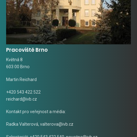
Pracoviště Brno
Květná 8
603 00 Brno
Martin Reichard
+420 543 422 522
reichard@ivb.cz
Kontakt pro veřejnost a média:
Radka Valterová,
valterova@ivb.cz
Sekretariát: +420 543 422 540,
novotna@ivb.cz