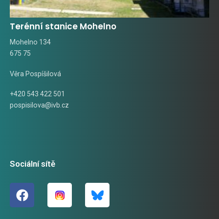
Terénní stanice Mohelno
Mohelno 134
675 75
Věra Pospíšilová
+420 543 422 501
pospisilova@ivb.cz
Sociální sítě