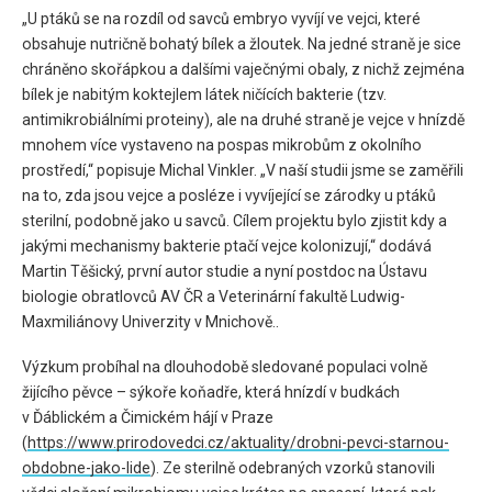
„U ptáků se na rozdíl od savců embryo vyvíjí ve vejci, které
obsahuje nutričně bohatý bílek a žloutek. Na jedné straně je sice
chráněno skořápkou a dalšími vaječnými obaly, z nichž zejména
bílek je nabitým koktejlem látek ničících bakterie (tzv.
antimikrobiálními proteiny), ale na druhé straně je vejce v hnízdě
mnohem více vystaveno na pospas mikrobům z okolního
prostředí,“ popisuje Michal Vinkler. „V naší studii jsme se zaměřili
na to, zda jsou vejce a posléze i vyvíjející se zárodky u ptáků
sterilní, podobně jako u savců. Cílem projektu bylo zjistit kdy a
jakými mechanismy bakterie ptačí vejce kolonizují,“ dodává
Martin Těšický, první autor studie a nyní postdoc na Ústavu
biologie obratlovců AV ČR a Veterinární fakultě Ludwig-
Maxmiliánovy Univerzity v Mnichově..
Výzkum probíhal na dlouhodobě sledované populaci volně
žijícího pěvce – sýkoře koňadře, která hnízdí v budkách
v Ďáblickém a Čimickém hájí v Praze
(
https://www.prirodovedci.cz/aktuality/drobni-pevci-starnou-
obdobne-jako-lide
). Ze sterilně odebraných vzorků stanovili