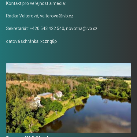
Kontakt pro veřejnost a média:
Radka Valterová,
valterova@ivb.cz
Sekretariát: +420 543 422 540,
novotna@ivb.cz
datová schránka: xcznq8p