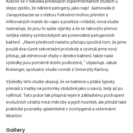
Ačkoliv se v několika předešlých experimentálních studiích u
slepic zjistilo, že některé patogeny, jako např.
Salmonella
či
Campylobacter
se s nízkou frekvencí mohou přenést z
infikovaných matek do vajec a posléze i mláďat, nová studie
naznačuje, že jsou to spíše výjimky a že se takovýto přenos
netýká většiny symbiotických ani potenciálně patogenních
bakterií. „Hlavní předností našeho přístupu spočívá tom, že jsme
použili dva různé sekvenační protokoly a vyvinuli jsme nový
přístup, jak eliminovat chyby v detekci bakterií, takže naše
výsledky jsou poměrně dobře podložené, “ objasňuje Jakub
Kreisinger, spoluator studie rovněž z Univerzity Karlovy.
Výsledky této studie ukazují, že se bakterie u ptáků typicky
přenáší z matky na potomky obdobně jako u savců, tedy až po
vylíhnutí. Tato práce tak přispívá nejen k základnímu pochopení
evolučních vztahů mezi mikroby a jejich hostiteli, ale přináší také
praktické poznatky uplatnitelné v zoohygieně a veterinární
lékařství.
Gallery