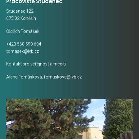
Pracoviště Studenec
Studenec 122
675 02 Koněšín
Oldřich Tomášek
+420 560 590 604
tomasek@ivb.cz
Kontakt pro veřejnost a média:
Alena Fornůsková
,
fornuskova@ivb.cz