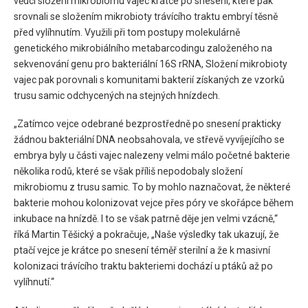
vědci složení mikrobiomu vajec krátce po snesení, které pak
srovnali se složením mikrobioty trávícího traktu embryí těsně
před vylíhnutím. Využili při tom postupy molekulárně
genetického mikrobiálního metabarcodingu založeného na
sekvenování genu pro bakteriální 16S rRNA, Složení mikrobioty
vajec pak porovnali s komunitami bakterií získaných ze vzorků
trusu samic odchycených na stejných hnízdech.
„Zatímco vejce odebrané bezprostředně po snesení prakticky
žádnou bakteriální DNA neobsahovala, ve střevě vyvíjejícího se
embrya byly u části vajec nalezeny velmi málo početné bakterie
několika rodů, které se však příliš nepodobaly složení
mikrobiomu z trusu samic. To by mohlo naznačovat, že některé
bakterie mohou kolonizovat vejce přes póry ve skořápce během
inkubace na hnízdě. I to se však patrně děje jen velmi vzácně,“
říká Martin Těšický a pokračuje, „Naše výsledky tak ukazují, že
ptačí vejce je krátce po snesení téměř sterilní a že k masivní
kolonizaci trávícího traktu bakteriemi dochází u ptáků až po
vylíhnutí.“