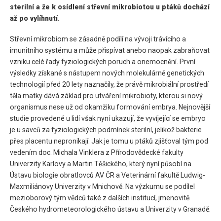
sterilní a že k osídlení střevní mikrobiotou u ptáků dochází
až po vylíhnutí.
Střevní mikrobiom se zásadně podílí na vývoji trávícího a
imunitního systému a může přispívat anebo naopak zabraňovat
vzniku celé řady fyziologických poruch a onemocnění. První
výsledky získané s nástupem nových molekulárně genetických
technologií před 20 lety naznačily, že právě mikrobiální prostředí
těla matky dává základ pro utváření mikrobioty, kterou si nový
organismus nese už od okamžiku formování embrya. Nejnovější
studie provedené u lidí však nyní ukazují, že vyvíjející se embryo
je u savců za fyziologických podmínek sterilní, jelikož bakterie
přes placentu nepronikají. Jak je tomu u ptáků zjišťoval tým pod
vedením doc. Michala Vinklera z Přírodovědecké fakulty
Univerzity Karlovy a Martin Těšického, který nyní působí na
Ústavu biologie obratlovců AV ČR a Veterinární fakultě Ludwig-
Maxmiliánovy Univerzity v Mnichově. Na výzkumu se podílel
mezioborový tým vědců také z dalších institucí, jmenovitě
Českého hydrometeorologického ústavu a Univerzity v Granadě.