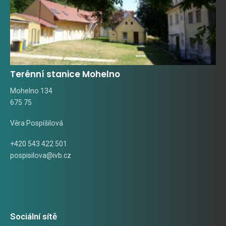
Terénní stanice Mohelno
Mohelno 134
675 75
Věra Pospíšilová
+420 543 422 501
pospisilova@ivb.cz
Sociální sítě