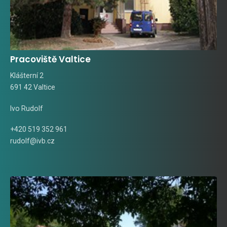
Pracoviště Valtice
Klášterní 2
691 42 Valtice
Ivo Rudolf
+420 519 352 961
rudolf@ivb.cz