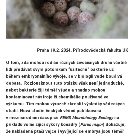
Praha 19.2. 2024, Přírodovědecká fakulta UK
O tom, zda mohou rodiče různých živočišných druhů včetně
lidí předávat svým potomkům
“
užitečné“ bakterie už
během embryonálního vývoje, se v biologii vede bouřlivá
debata. Rozlousknout tuto otázku však není jednoduché,
neboť bakterie žiji téměř všude a snadno mohou
kontaminovat nástroje či chemikálie používané ve
výzkumu. Tím mohou výrazně zkreslit výsledky vědeckých
studií. Nová studie českých vědců publikovaná
v mezinárodním časopise
FEMS Microbiology Ecology
na
příkladu volně žijící sýkory koňadry (
Parus major
) dokazuje,
že nakladená ptačí vejce i vyvíjející se embrya jsou téměř