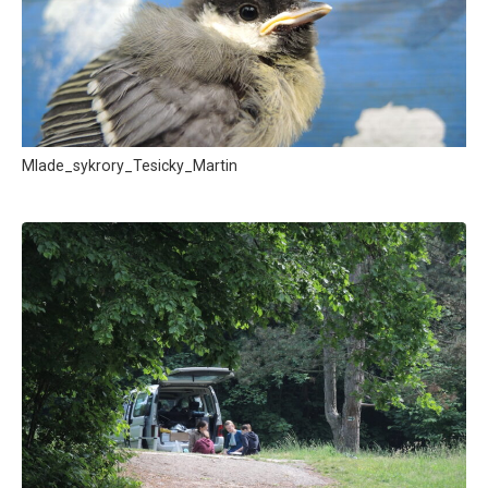
Mlade_sykrory_Tesicky_Martin