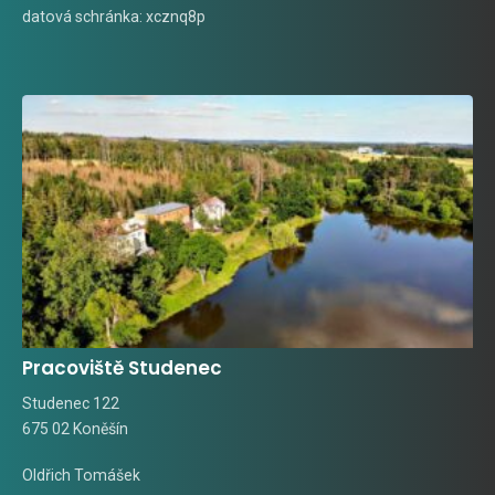
datová schránka: xcznq8p
Pracoviště Studenec
Studenec 122
675 02 Koněšín
Oldřich Tomášek