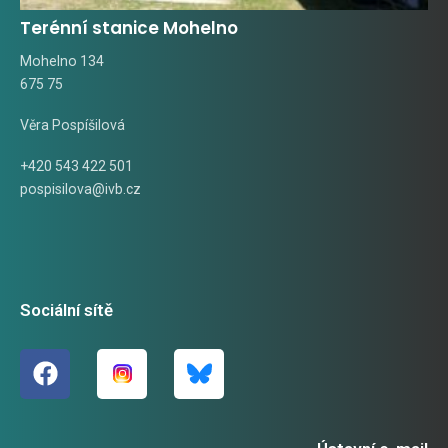
Terénní stanice Mohelno
Mohelno 134
675 75
Věra Pospíšilová
+420 543 422 501
pospisilova@ivb.cz
Sociální sítě