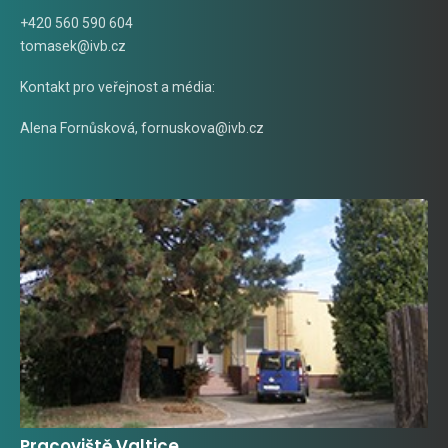
+420 560 590 604
tomasek@ivb.cz
Kontakt pro veřejnost a média:
Alena Fornůsková
,
fornuskova@ivb.cz
Pracoviště Valtice