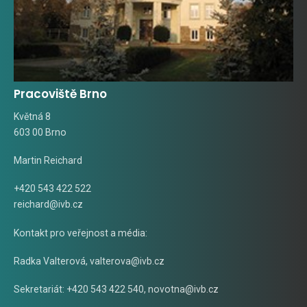
Pracoviště Brno
Květná 8
603 00 Brno
Martin Reichard
+420 543 422 522
reichard@ivb.cz
Kontakt pro veřejnost a média:
Radka Valterová,
valterova@ivb.cz
Sekretariát: +420 543 422 540,
novotna@ivb.cz