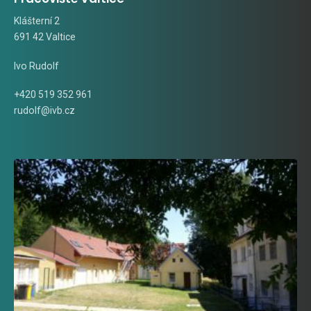
Klášterní 2
691 42 Valtice
Ivo Rudolf
+420 519 352 961
rudolf@ivb.cz