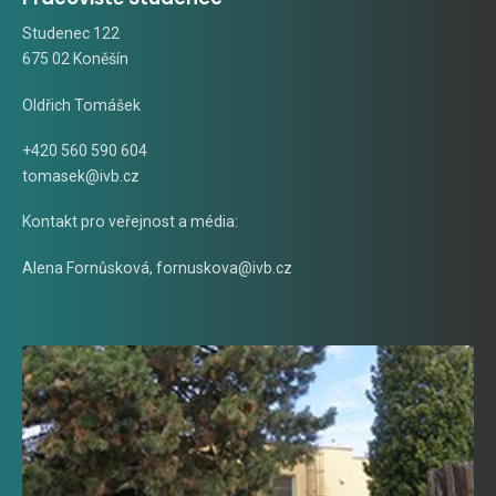
Studenec 122
675 02 Koněšín
Oldřich Tomášek
+420 560 590 604
tomasek@ivb.cz
Kontakt pro veřejnost a média:
Alena Fornůsková
,
fornuskova@ivb.cz