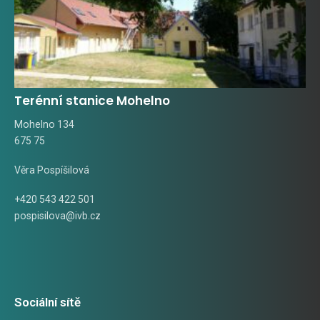
Terénní stanice Mohelno
Mohelno 134
675 75
Věra Pospíšilová
+420 543 422 501
pospisilova@ivb.cz
Sociální sítě