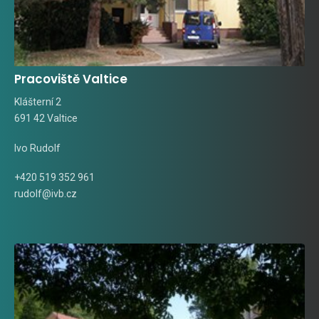
Pracoviště Valtice
Klášterní 2
691 42 Valtice
Ivo Rudolf
+420 519 352 961
rudolf@ivb.cz