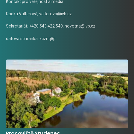
Kontakt pro veřejnost a média:
Radka Valterová,
valterova@ivb.cz
Sekretariát: +420 543 422 540,
novotna@ivb.cz
datová schránka: xcznq8p
Pracoviště Studenec