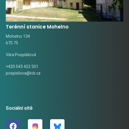
Terénní stanice Mohelno
Mohelno 134
675 75
Věra Pospíšilová
+420 543 422 501
pospisilova@ivb.cz
Sociální sítě