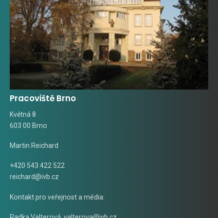
Pracoviště Brno
Květná 8
603 00 Brno
Martin Reichard
+420 543 422 522
reichard@ivb.cz
Kontakt pro veřejnost a média:
Radka Valterová,
valterova@ivb.cz