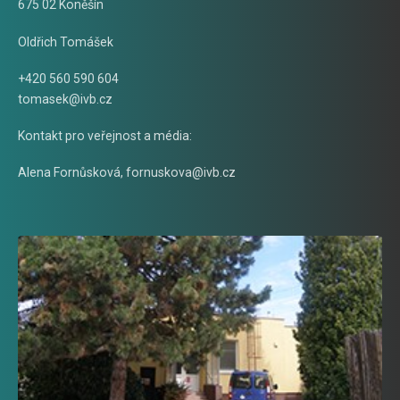
675 02 Koněšín
Oldřich Tomášek
+420 560 590 604
tomasek@ivb.cz
Kontakt pro veřejnost a média:
Alena Fornůsková
,
fornuskova@ivb.cz