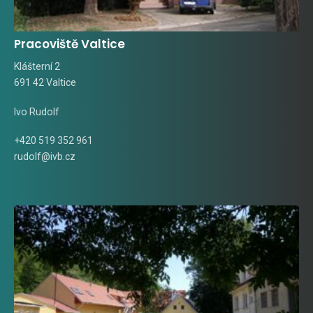
Pracoviště Valtice
Klášterní 2
691 42 Valtice
Ivo Rudolf
+420 519 352 961
rudolf@ivb.cz