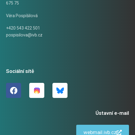
675 75
Věra Pospíšilová
+420 543 422 501
pospisilova@ivb.cz
Sociální sítě
Ústavní e-mail
webmail.ivb.cz