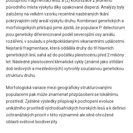
postupnou fragmentací lesů; a (2) kolonizace z jediného
původního místa výskytu díky opakované disperzi. Analýzy byly
založeny na velkém vzorku recentně nasbíraných tkání
pokrývajícím celý areál výskytu druhu. Kombinací genetických a
morfologických přístupů jsme zjistili, že populace P. delectorum
jsou geneticky diferencované podél severojižní osy areálu
rozšíření, v souladu s předpokládanými vikariantními událostmi.
Nejstarší fragmentace, která oddělila druhy do tří hlavních
genetických linií, sahá až do počátku pleistocénu před 2 milióny
let. Následné pleistocénní klimatické cykly (známé jako střídání
dob ledových a meziledových) vytvořily současnou genetickou
strukturu druhu.
Morfologická variace mezi geograficky strukturovanými
populacemi pak může znamenat přizpůsobení se lokálnímu
prostředí. Zjištěné výsledky přispívají k pochopení evoluce
unikátního prostředí východoafrických horských lesů a k definici
ochranářských priorit v této významné ale silně ohrožené
oblasti světové biodiverzity.