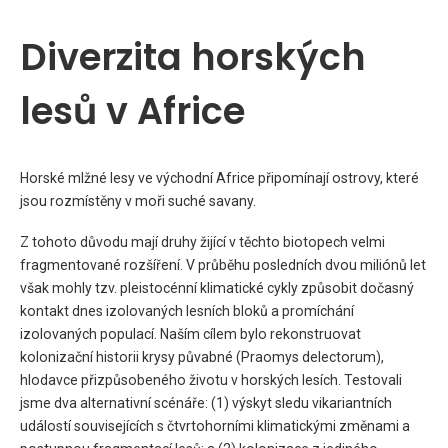
Diverzita horských
lesů v Africe
Horské mlžné lesy ve východní Africe připomínají ostrovy, které
jsou rozmístěny v moři suché savany.
Z tohoto důvodu mají druhy žijící v těchto biotopech velmi
fragmentované rozšíření. V průběhu posledních dvou miliónů let
však mohly tzv. pleistocénní klimatické cykly způsobit dočasný
kontakt dnes izolovaných lesních bloků a promíchání
izolovaných populací. Naším cílem bylo rekonstruovat
kolonizační historii krysy půvabné (Praomys delectorum),
hlodavce přizpůsobeného životu v horských lesích. Testovali
jsme dva alternativní scénáře: (1) výskyt sledu vikariantních
událostí souvisejících s čtvrtohorními klimatickými změnami a