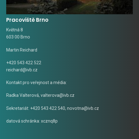
Pracoviště Brno
Květná 8
603 00 Brno
Martin Reichard
+420 543 422 522
reichard@ivb.cz
Kontakt pro veřejnost a média:
Radka Valterová,
valterova@ivb.cz
Sekretariát: +420 543 422 540,
novotna@ivb.cz
datová schránka: xcznq8p