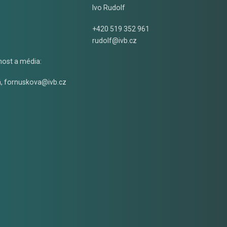
Ivo Rudolf
+420 519 352 961
rudolf@ivb.cz
nost a média:
á
,
fornuskova@ivb.cz