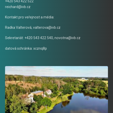
+420 543 422 522
reichard@ivb.cz
Kontakt pro veřejnost a média:
Radka Valterová,
valterova@ivb.cz
Sekretariát: +420 543 422 540,
novotna@ivb.cz
datová schránka: xcznq8p