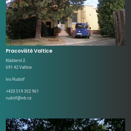
Pracoviště Valtice
Klášterní 2
691 42 Valtice
Ivo Rudolf
+420 519 352 961
rudolf@ivb.cz