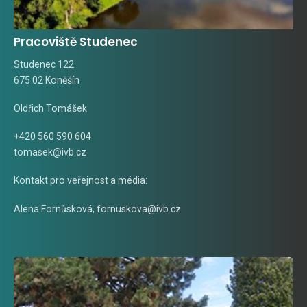
Pracoviště Studenec
Studenec 122
675 02 Koněšín
Oldřich Tomášek
+420 560 590 604
tomasek@ivb.cz
Kontakt pro veřejnost a média:
Alena Fornůsková
,
fornuskova@ivb.cz