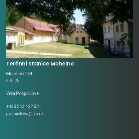
Terénní stanice Mohelno
Mohelno 134
675 75
Věra Pospíšilová
+420 543 422 501
pospisilova@ivb.cz