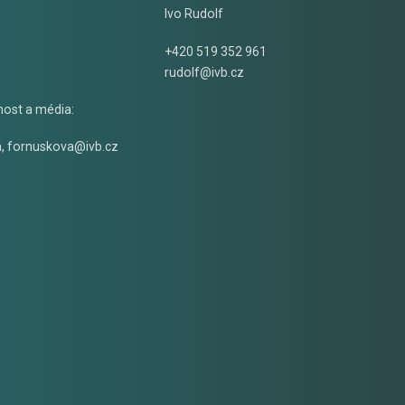
Ivo Rudolf
+420 519 352 961
rudolf@ivb.cz
nost a média:
á
,
fornuskova@ivb.cz