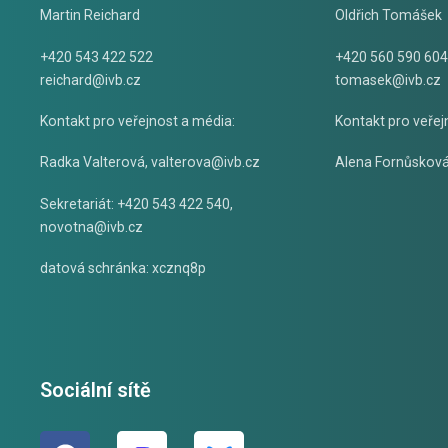
Martin Reichard
Oldřich Tomášek
+420 543 422 522
+420 560 590 604
reichard@ivb.cz
tomasek@ivb.cz
Kontakt pro veřejnost a média:
Kontakt pro veřej
Radka Valterová,
valterova@ivb.cz
Alena Fornůskov
Sekretariát: +420 543 422 540,
novotna@ivb.cz
datová schránka: xcznq8p
Sociální sítě