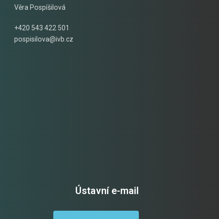
Věra Pospíšilová
+420 543 422 501
pospisilova@ivb.cz
Ústavní e-mail