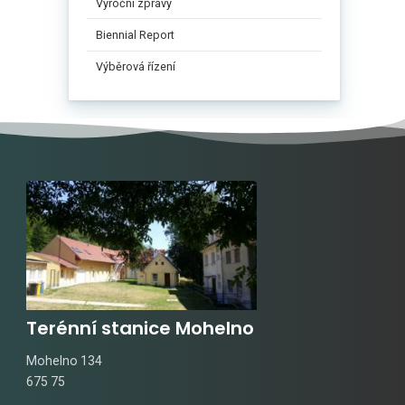
Výroční zprávy
Biennial Report
Výběrová řízení
Terénní stanice Mohelno
Mohelno 134
675 75