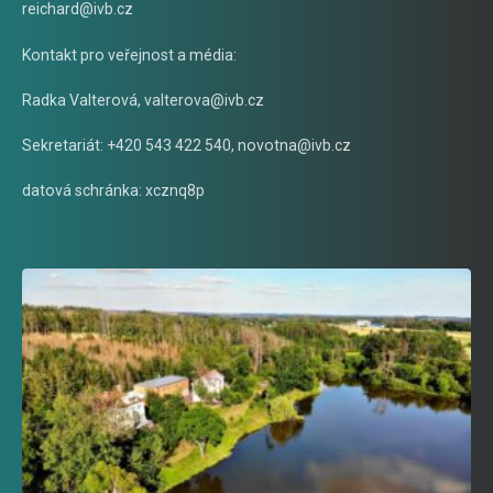
reichard@ivb.cz
Kontakt pro veřejnost a média:
Radka Valterová,
valterova@ivb.cz
Sekretariát: +420 543 422 540,
novotna@ivb.cz
datová schránka: xcznq8p