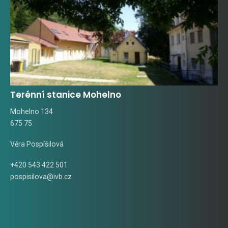
Terénní stanice Mohelno
Mohelno 134
675 75
Věra Pospíšilová
+420 543 422 501
pospisilova@ivb.cz