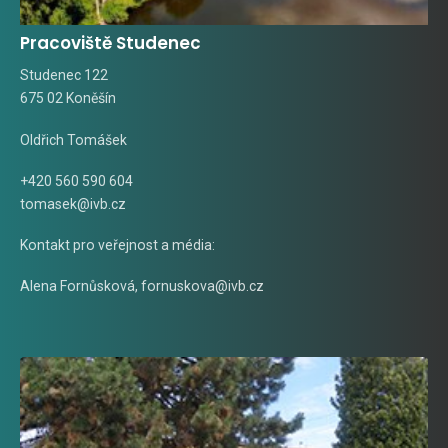
Pracoviště Studenec
Studenec 122
675 02 Koněšín
Oldřich Tomášek
+420 560 590 604
tomasek@ivb.cz
Kontakt pro veřejnost a média:
Alena Fornůsková
,
fornuskova@ivb.cz