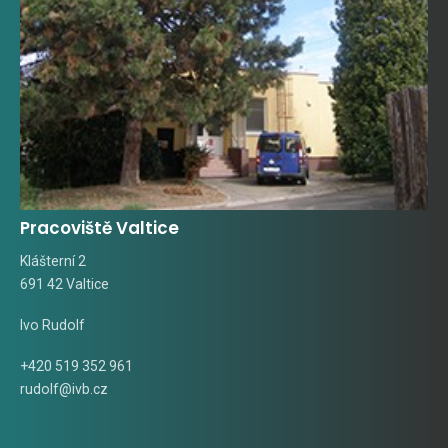
Pracoviště Valtice
Klášterní 2
691 42 Valtice
Ivo Rudolf
+420 519 352 961
rudolf@ivb.cz