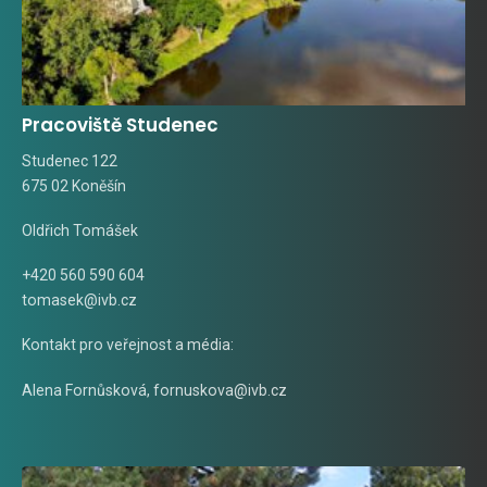
Pracoviště Studenec
Studenec 122
675 02 Koněšín
Oldřich Tomášek
+420 560 590 604
tomasek@ivb.cz
Kontakt pro veřejnost a média:
Alena Fornůsková
,
fornuskova@ivb.cz