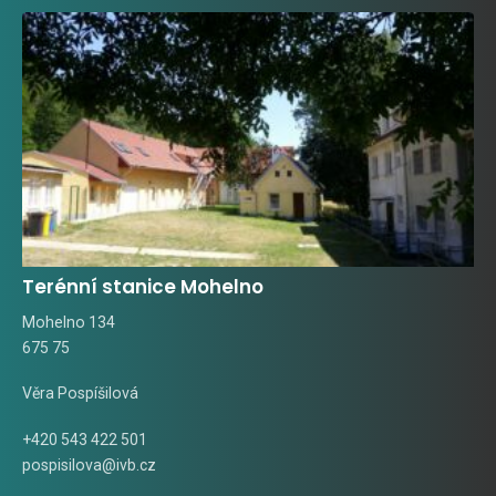
Terénní stanice Mohelno
Mohelno 134
675 75
Věra Pospíšilová
+420 543 422 501
pospisilova@ivb.cz