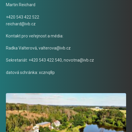
Martin Reichard
+420 543 422 522
reichard@ivb.cz
Kontakt pro veřejnost a média:
Radka Valterová,
valterova@ivb.cz
Sekretariát: +420 543 422 540,
novotna@ivb.cz
datová schránka: xcznq8p