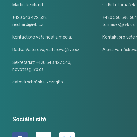
Martin Reichard
Oldřich Tomášek
+420 543 422 522
+420 560 590 604
reichard@ivb.cz
tomasek@ivb.cz
Kontakt pro veřejnost a média:
Kontakt pro veřej
Radka Valterová,
valterova@ivb.cz
Alena Fornůskov
Sekretariát: +420 543 422 540,
novotna@ivb.cz
datová schránka: xcznq8p
Sociální sítě