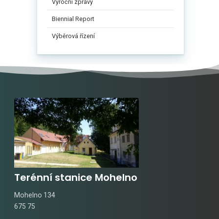
Výroční zprávy
Biennial Report
Výběrová řízení
Terénní stanice Mohelno
Mohelno 134
675 75