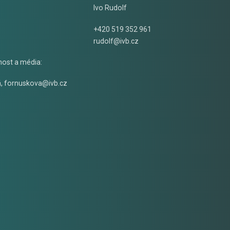
Ivo Rudolf
+420 519 352 961
rudolf@ivb.cz
nost a média:
á
,
fornuskova@ivb.cz