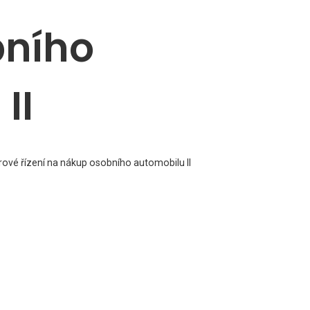
bního
II
běrové řízení na nákup osobního automobilu II