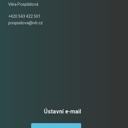
Věra Pospíšilová
+420 543 422 501
pospisilova@ivb.cz
Ústavní e-mail