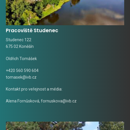
Pracoviště Studenec
Studenec 122
675 02 Koněšín
Oldřich Tomášek
+420 560 590 604
tomasek@ivb.cz
Kontakt pro veřejnost a média:
Alena Fornůsková
,
fornuskova@ivb.cz