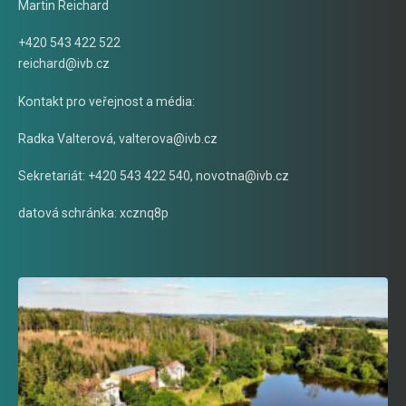
Martin Reichard
+420 543 422 522
reichard@ivb.cz
Kontakt pro veřejnost a média:
Radka Valterová,
valterova@ivb.cz
Sekretariát: +420 543 422 540,
novotna@ivb.cz
datová schránka: xcznq8p