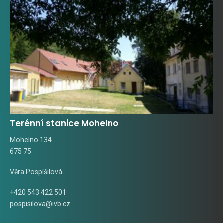
Terénní stanice Mohelno
Mohelno 134
675 75
Věra Pospíšilová
+420 543 422 501
pospisilova@ivb.cz