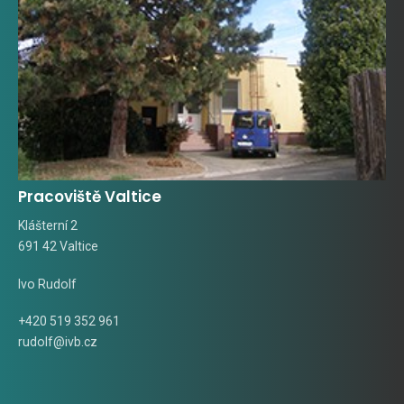
Pracoviště Valtice
Klášterní 2
691 42 Valtice
Ivo Rudolf
+420 519 352 961
rudolf@ivb.cz