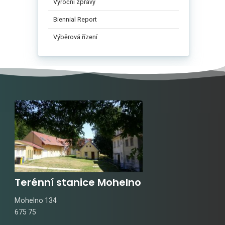
Výroční zprávy
Biennial Report
Výběrová řízení
Terénní stanice Mohelno
Mohelno 134
675 75