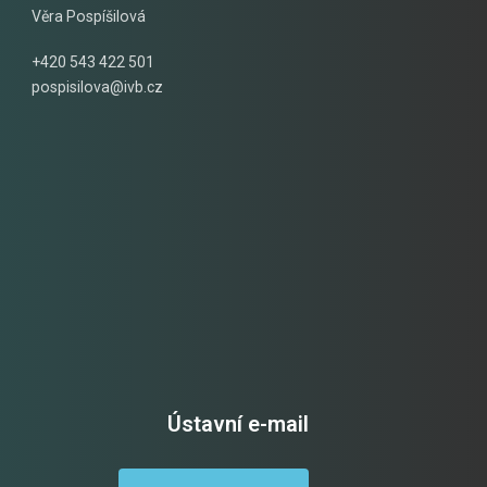
Věra Pospíšilová
+420 543 422 501
pospisilova@ivb.cz
Ústavní e-mail