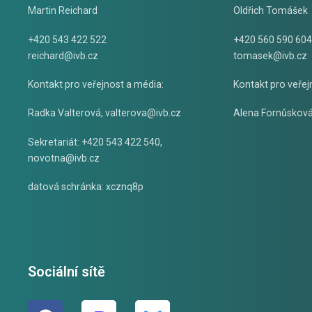
Martin Reichard
Oldřich Tomášek
+420 543 422 522
+420 560 590 604
reichard@ivb.cz
tomasek@ivb.cz
Kontakt pro veřejnost a média:
Kontakt pro veřej
Radka Valterová,
valterova@ivb.cz
Alena Fornůskov
Sekretariát: +420 543 422 540,
novotna@ivb.cz
datová schránka: xcznq8p
Sociální sítě