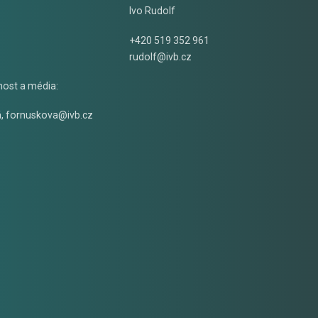
Ivo Rudolf
+420 519 352 961
rudolf@ivb.cz
nost a média:
á
,
fornuskova@ivb.cz