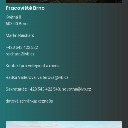
Pracoviště Brno
Květná 8
603 00 Brno
Martin Reichard
+420 543 422 522
reichard@ivb.cz
Kontakt pro veřejnost a média:
Radka Valterová,
valterova@ivb.cz
Sekretariát: +420 543 422 540,
novotna@ivb.cz
datová schránka: xcznq8p