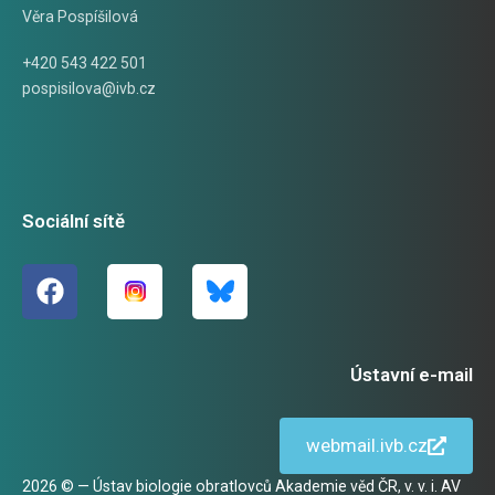
Věra Pospíšilová
+420 543 422 501
pospisilova@ivb.cz
Sociální sítě
Ústavní e-mail
webmail.ivb.cz
2026 © — Ústav biologie obratlovců Akademie věd ČR, v. v. i. AV