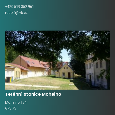
+420 519 352 961
rudolf@ivb.cz
Terénní stanice Mohelno
Mohelno 134
675 75