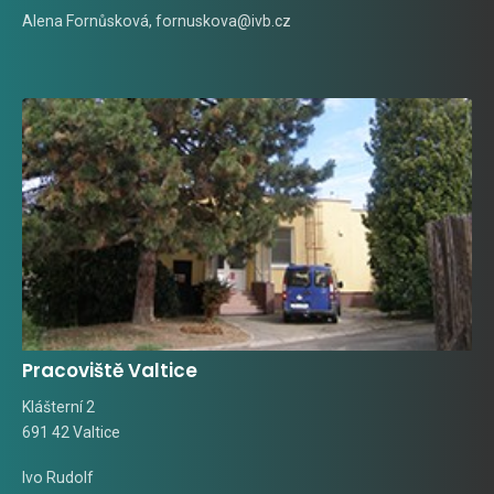
Alena Fornůsková
,
fornuskova@ivb.cz
Pracoviště Valtice
Klášterní 2
691 42 Valtice
Ivo Rudolf