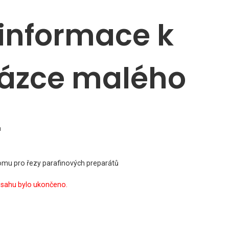
informace k
kázce malého
2
mu pro řezy parafinových preparátů
zsahu bylo ukončeno.