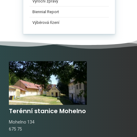
Výroční zprávy
Biennial Report
Výběrová řízení
Terénní stanice Mohelno
Mohelno 134
675 75