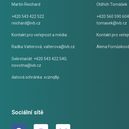
Martin Reichard
Oldřich Tomášek
+420 543 422 522
+420 560 590 604
reichard@ivb.cz
tomasek@ivb.cz
Kontakt pro veřejnost a média:
Kontakt pro veřej
Radka Valterová,
valterova@ivb.cz
Alena Fornůskov
Sekretariát: +420 543 422 540,
novotna@ivb.cz
datová schránka: xcznq8p
Sociální sítě