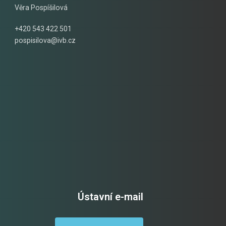
Věra Pospíšilová
+420 543 422 501
pospisilova@ivb.cz
Ústavní e-mail