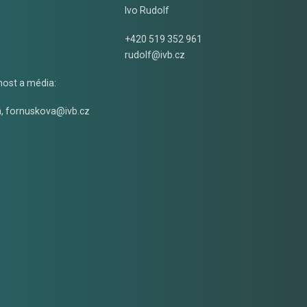
Ivo Rudolf
+420 519 352 961
rudolf@ivb.cz
nost a média:
á
,
fornuskova@ivb.cz