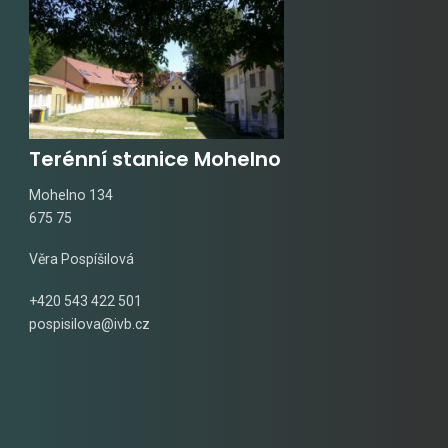
Terénní stanice Mohelno
Mohelno 134
675 75
Věra Pospíšilová
+420 543 422 501
pospisilova@ivb.cz