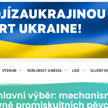
VÝZKUM
VEŘEJNOST A MÉDIA
LIDÉ
SLUŽBY V
hlavní výběr: mechanis
vně promiskuitních pěv