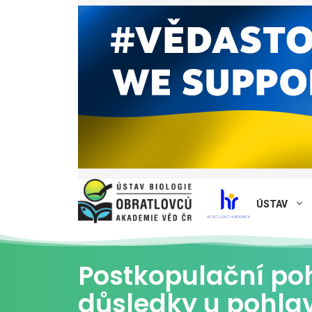
ÚSTAV
Postkopulační po
důsledky u pohla