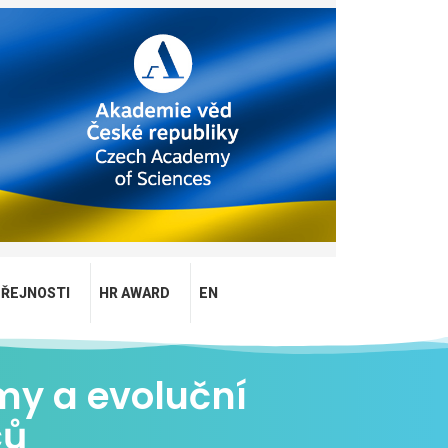
EŘEJNOSTI
HR AWARD
EN
my a evoluční
ců