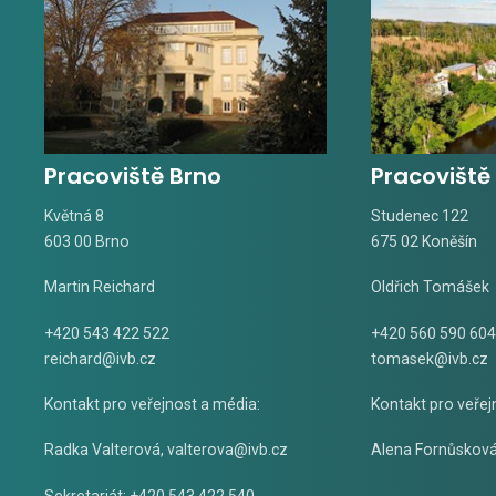
Pracoviště Brno
Pracoviště
Květná 8
Studenec 122
603 00 Brno
675 02 Koněšín
Martin Reichard
Oldřich Tomášek
+420 543 422 522
+420 560 590 604
reichard@ivb.cz
tomasek@ivb.cz
Kontakt pro veřejnost a média:
Kontakt pro veřej
Radka Valterová,
valterova@ivb.cz
Alena Fornůskov
Sekretariát: +420 543 422 540,