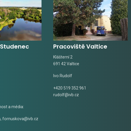
 Studenec
Pracoviště Valtice
Klášterní 2
691 42 Valtice
Ivo Rudolf
+420 519 352 961
rudolf@ivb.cz
nost a média:
á
,
fornuskova@ivb.cz