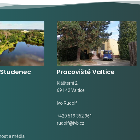
 Studenec
Pracoviště Valtice
Klášterní 2
691 42 Valtice
Ivo Rudolf
+420 519 352 961
rudolf@ivb.cz
nost a média: