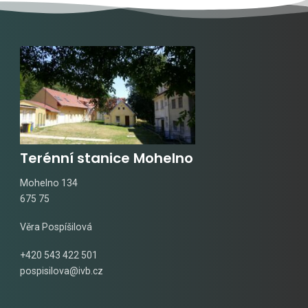
Terénní stanice Mohelno
Mohelno 134
675 75
Věra Pospíšilová
+420 543 422 501
pospisilova@ivb.cz