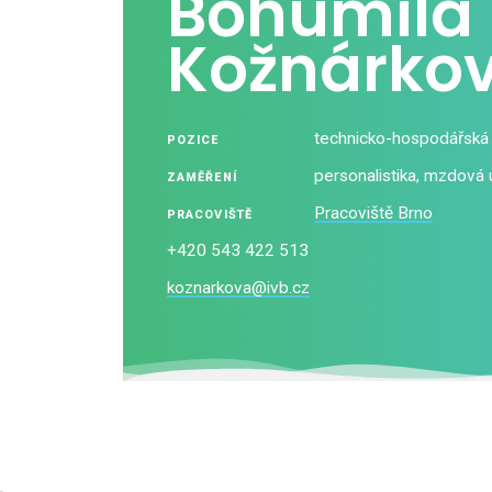
Bohumila
Kožnárko
technicko-hospodářská
POZICE
personalistika, mzdová 
ZAMĚŘENÍ
Pracoviště Brno
PRACOVIŠTĚ
+420 543 422 513
koznarkova@ivb.cz