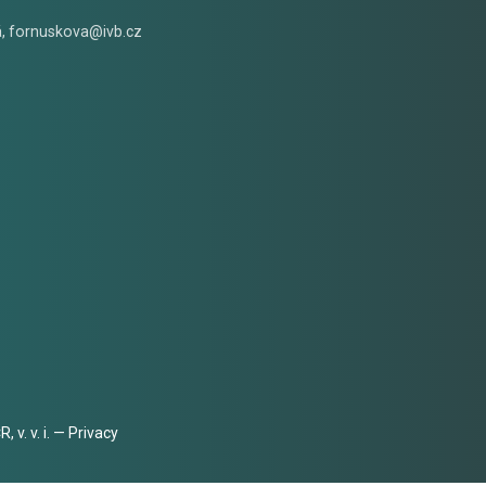
á
,
fornuskova@ivb.cz
 v. v. i. —
Privacy