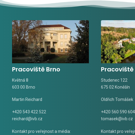
Pracoviště Brno
Pracoviště
Květná 8
Studenec 122
603 00 Brno
675 02 Koněšín
Martin Reichard
Oldřich Tomášek
+420 543 422 522
+420 560 590 604
reichard@ivb.cz
tomasek@ivb.cz
Kontakt pro veřejnost a média:
Kontakt pro veřej