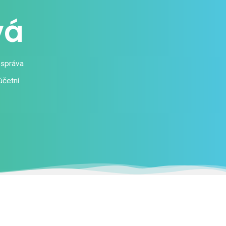
vá
 správa
účetní