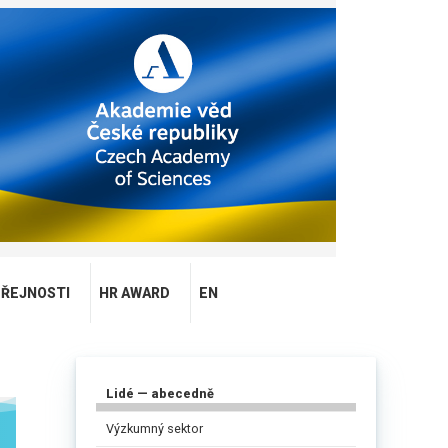
EŘEJNOSTI
HR AWARD
EN
Lidé — abecedně
Výzkumný sektor