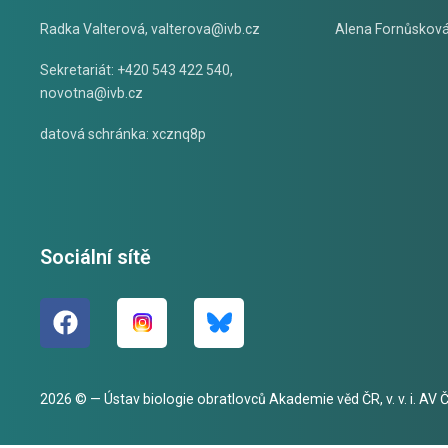
Radka Valterová,
valterova@ivb.cz
Alena Fornůskov
Sekretariát: +420 543 422 540,
novotna@ivb.cz
datová schránka: xcznq8p
Sociální sítě
2026 © — Ústav biologie obratlovců Akademie věd ČR, v. v. i. AV ČR,