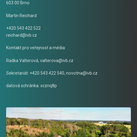
603 00 Brno
Martin Reichard
+420 543 422 522
reichard@ivb.cz
Kontakt pro veřejnost a média:
Radka Valterová,
valterova@ivb.cz
Sekretariát: +420 543 422 540,
novotna@ivb.cz
datová schránka: xcznq8p