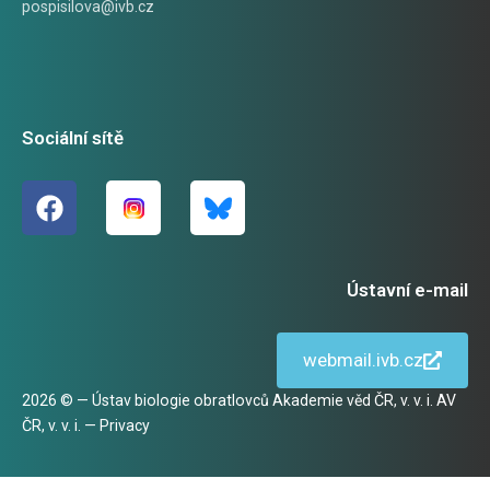
pospisilova@ivb.cz
Sociální sítě
Ústavní e-mail
webmail.ivb.cz
2026 © — Ústav biologie obratlovců Akademie věd ČR, v. v. i. AV
ČR, v. v. i. —
Privacy