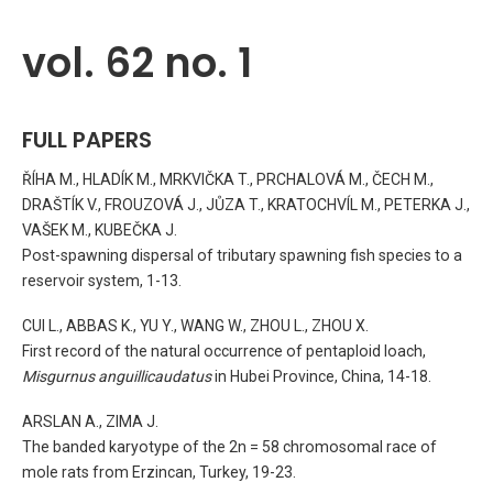
vol. 62 no. 1
FULL PAPERS
ŘÍHA M., HLADÍK M., MRKVIČKA T., PRCHALOVÁ M., ČECH M.,
DRAŠTÍK V., FROUZOVÁ J., JŮZA T., KRATOCHVÍL M., PETERKA J.,
VAŠEK M., KUBEČKA J.
Post-spawning dispersal of tributary spawning fish species to a
reservoir system, 1-13.
CUI L., ABBAS K., YU Y., WANG W., ZHOU L., ZHOU X.
First record of the natural occurrence of pentaploid loach,
Misgurnus anguillicaudatus
in Hubei Province, China, 14-18.
ARSLAN A., ZIMA J.
The banded karyotype of the 2n = 58 chromosomal race of
mole rats from Erzincan, Turkey, 19-23.