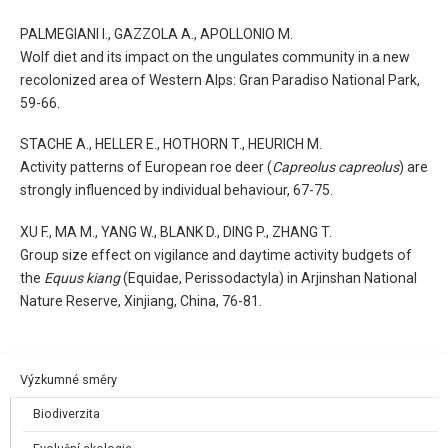
PALMEGIANI I., GAZZOLA A., APOLLONIO M.
Wolf diet and its impact on the ungulates community in a new
recolonized area of Western Alps: Gran Paradiso National Park,
59-66.
STACHE A., HELLER E., HOTHORN T., HEURICH M.
Activity patterns of European roe deer (
Capreolus capreolus
) are
strongly influenced by individual behaviour, 67-75.
XU F., MA M., YANG W., BLANK D., DING P., ZHANG T.
Group size effect on vigilance and daytime activity budgets of
the
Equus kiang
(Equidae, Perissodactyla) in Arjinshan National
Nature Reserve, Xinjiang, China, 76-81.
Výzkumné směry
Biodiverzita