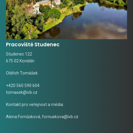
Pracoviště Studenec
Studenec 122
675 02 Koněšín
Oldřich Tomášek
+420 560 590 604
tomasek@ivb.cz
Kontakt pro veřejnost a média:
Alena Fornůsková
,
fornuskova@ivb.cz