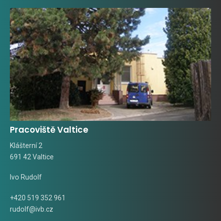
Pracoviště Valtice
Klášterní 2
691 42 Valtice
Ivo Rudolf
+420 519 352 961
rudolf@ivb.cz