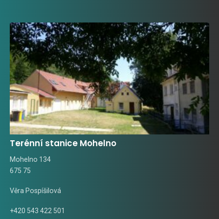
Terénní stanice Mohelno
Mohelno 134
675 75
Věra Pospíšilová
+420 543 422 501