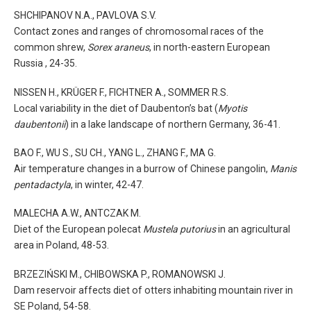
SHCHIPANOV N.A., PAVLOVA S.V.
Contact zones and ranges of chromosomal races of the
common shrew,
Sorex araneus
, in north-eastern European
Russia , 24-35.
NISSEN H., KRÜGER F., FICHTNER A., SOMMER R.S.
Local variability in the diet of Daubenton’s bat (
Myotis
daubentonii
) in a lake landscape of northern Germany, 36-41.
BAO F., WU S., SU CH., YANG L., ZHANG F., MA G.
Air temperature changes in a burrow of Chinese pangolin,
Manis
pentadactyla
, in winter, 42-47.
MALECHA A.W., ANTCZAK M.
Diet of the European polecat
Mustela putorius
in an agricultural
area in Poland, 48-53.
BRZEZIŃSKI M., CHIBOWSKA P., ROMANOWSKI J.
Dam reservoir affects diet of otters inhabiting mountain river in
SE Poland, 54-58.