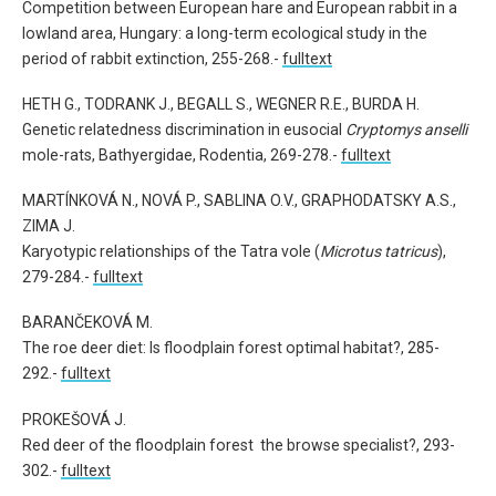
Competition between European hare and European rabbit in a
lowland area, Hungary: a long-term ecological study in the
period of rabbit extinction, 255-268.-
fulltext
HETH G., TODRANK J., BEGALL S., WEGNER R.E., BURDA H.
Genetic relatedness discrimination in eusocial
Cryptomys anselli
mole-rats, Bathyergidae, Rodentia, 269-278.-
fulltext
MARTÍNKOVÁ N., NOVÁ P., SABLINA O.V., GRAPHODATSKY A.S.,
ZIMA J.
Karyotypic relationships of the Tatra vole (
Microtus tatricus
),
279-284.-
fulltext
BARANČEKOVÁ M.
The roe deer diet: Is floodplain forest optimal habitat?, 285-
292.-
fulltext
PROKEŠOVÁ J.
Red deer of the floodplain forest the browse specialist?, 293-
302.-
fulltext