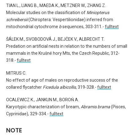
TIAN L., LIANG B., MAEDA K., METZNER W., ZHANG Z.
Molecular studies on the classification of
Miniopterus
schreibersii
(Chiroptera: Vespertilionidae) inferred from
mitochondrial cytochrome
b
sequences, 303-311.-
fulltext
ŠÁLEK M., SVOBODOVÁ J., BEJČEK V., ALBRECHT T.
Predation on artificial nests in relation to the numbers of small
mammals in the Krušné hory Mts, the Czech Republic, 312-
318.-
fulltext
MITRUS C.
No effect of age of males on reproductive success of the
collared flycatcher
Ficedula albicollis
, 319-328.-
fulltext
OCALEWICZ K., JANKUN M., BOROŃ A.
Karyotypic characterization of bream,
Abramis brama
(Pisces,
Cyprinidae), 329-334.-
fulltext
NOTE