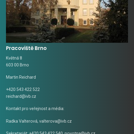
Pracoviště Brno
Květná 8
603 00 Brno
Martin Reichard
+420 543 422 522
reichard@ivb.cz
Kontakt pro veřejnost a média:
Radka Valterová,
valterova@ivb.cz
Sekretariát: +420 543 422 540,
novotna@ivb.cz