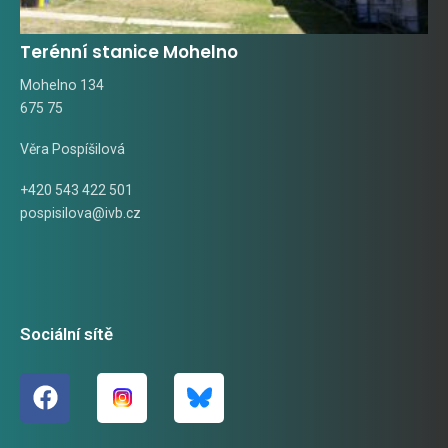
Terénní stanice Mohelno
Mohelno 134
675 75
Věra Pospíšilová
+420 543 422 501
pospisilova@ivb.cz
Sociální sítě