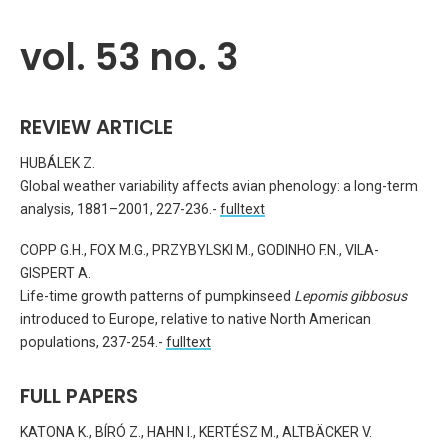
vol. 53 no. 3
REVIEW ARTICLE
HUBÁLEK Z.
Global weather variability affects avian phenology: a long-term
analysis, 1881–2001, 227-236.-
fulltext
COPP G.H., FOX M.G., PRZYBYLSKI M., GODINHO F.N., VILA-
GISPERT A.
Life-time growth patterns of pumpkinseed
Lepomis gibbosus
introduced to Europe, relative to native North American
populations, 237-254.-
fulltext
FULL PAPERS
KATONA K., BÍRÓ Z., HAHN I., KERTÉSZ M., ALTBÄCKER V.