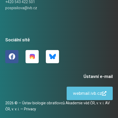
+420 543 422 501
pospisilova@ivb.cz
Sociální sítě
Ústavní e-mail
webmail.ivb.cz
2026 © — Ústav biologie obratlovců Akademie věd ČR, v. v. i. AV
ČR, v. v. i. —
Privacy