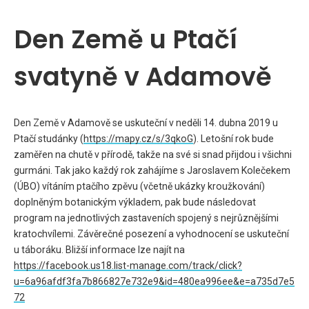
Den Země u Ptačí
svatyně v Adamově
Den Země v Adamově se uskuteční v neděli 14. dubna 2019 u
Ptačí studánky (
https://mapy.cz/s/3qkoG
). Letošní rok bude
zaměřen na chutě v přírodě, takže na své si snad přijdou i všichni
gurmáni. Tak jako každý rok zahájíme s Jaroslavem Kolečekem
(ÚBO) vítáním ptačího zpěvu (včetně ukázky kroužkování)
doplněným botanickým výkladem, pak bude následovat
program na jednotlivých zastaveních spojený s nejrůznějšími
kratochvílemi. Závěrečné posezení a vyhodnocení se uskuteční
u táboráku. Bližší informace lze najít na
https://facebook.us18.list-manage.com/track/click?
u=6a96afdf3fa7b866827e732e9&id=480ea996ee&e=a735d7e5
72