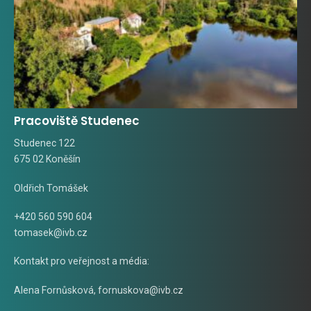
Pracoviště Studenec
Studenec 122
675 02 Koněšín
Oldřich Tomášek
+420 560 590 604
tomasek@ivb.cz
Kontakt pro veřejnost a média:
Alena Fornůsková
,
fornuskova@ivb.cz