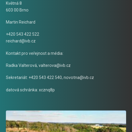
Květná 8
603 00 Brno
Martin Reichard
+420 543 422 522
reichard@ivb.cz
Kontakt pro veřejnost a média:
Radka Valterová,
valterova@ivb.cz
Sekretariát: +420 543 422 540,
novotna@ivb.cz
datová schránka: xcznq8p