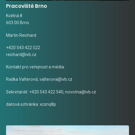
Pracoviště Brno
Květná 8
603 00 Brno
Martin Reichard
+420 543 422 522
reichard@ivb.cz
Kontakt pro veřejnost a média:
Radka Valterová,
valterova@ivb.cz
Sekretariát: +420 543 422 540,
novotna@ivb.cz
datová schránka: xcznq8p