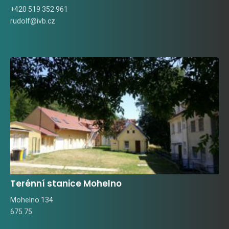
+420 519 352 961
rudolf@ivb.cz
Terénní stanice Mohelno
Mohelno 134
675 75