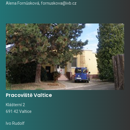
Alena Fornůsková
,
fornuskova@ivb.cz
Pracoviště Valtice
Klášterní 2
691 42 Valtice
Ivo Rudolf