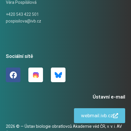
Věra Pospíšilová
+420 543 422 501
pospisilova@ivb.cz
Sociální sítě
Ústavní e-mail
webmail.ivb.cz
2026 © — Ústav biologie obratlovců Akademie věd ČR, v. v. i. AV