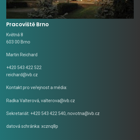
Pracoviště Brno
Květná 8
603 00 Brno
Martin Reichard
+420 543 422 522
reichard@ivb.cz
Kontakt pro veřejnost a média:
Radka Valterová,
valterova@ivb.cz
Sekretariát: +420 543 422 540,
novotna@ivb.cz
datová schránka: xcznq8p