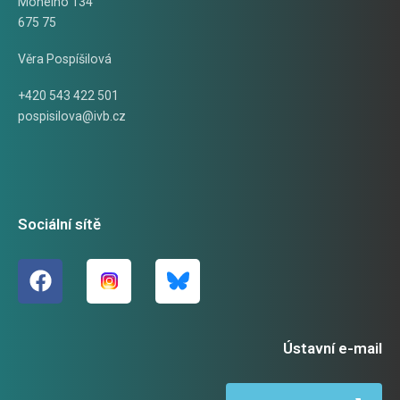
Mohelno 134
675 75
Věra Pospíšilová
+420 543 422 501
pospisilova@ivb.cz
Sociální sítě
Ústavní e-mail