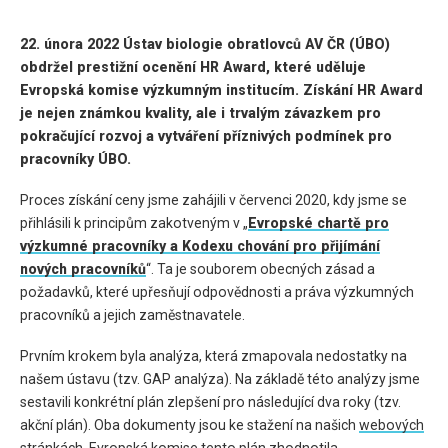
22. února 2022 Ústav biologie obratlovců AV ČR (ÚBO)
obdržel prestižní ocenění HR Award, které uděluje
Evropská komise výzkumným institucím.
Získání HR Award
je nejen známkou kvality, ale i trvalým závazkem pro
pokračující rozvoj a vytváření příznivých podmínek pro
pracovníky ÚBO.
Proces získání ceny jsme zahájili v červenci 2020, kdy jsme se
přihlásili k principům zakotveným v „
Evropské chartě pro
výzkumné pracovníky a Kodexu chování pro přijímání
nových pracovníků
“. Ta je souborem obecných zásad a
požadavků, které upřesňují odpovědnosti a práva výzkumných
pracovníků a jejich zaměstnavatele.
Prvním krokem byla analýza, která zmapovala nedostatky na
našem ústavu (tzv. GAP analýza). Na základě této analýzy jsme
sestavili konkrétní plán zlepšení pro následující dva roky (tzv.
akční plán). Oba dokumenty jsou ke stažení na našich
webových