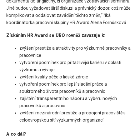
dokumentů do angličtiny, či organizace vzdělávacích seminářů.
Jiné budou vyžadovat širší diskuzi a právnický dozor, což může
komplikovat a oddalovat zavádění těchto změn,“ říká
koordinátorka pracovní skupiny HR Award Alena Fornůsková.
Získáním HR Award se ÚBO rovněž zavazuje k
:
zvýšení prestiže a atraktivity pro výzkumné pracovníky a
pracovnice
vytvoření podmínek pro přitažlivější kariéru v oblasti
výzkumu a vývoje
zvýšení kvality péče o lidské zdroje
vytvoření podmínek pro lepší sladění práce a
soukromého života pracovníků a pracovnic
zajištění transparentního náboru a výběru nových
pracovníků a pracovnic
zvýšení mezinárodní prestiže a propojení pracoviště s
celoevropskou sítí výzkumných organizací
A co dál?