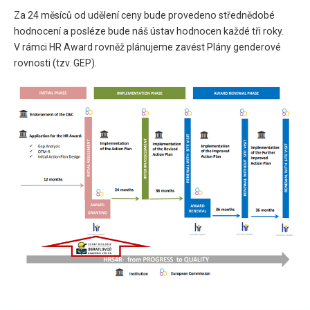
Za 24 měsíců od udělení ceny bude provedeno střednědobé
hodnocení a posléze bude náš ústav hodnocen každé tři roky.
V rámci HR Award rovněž plánujeme zavést Plány genderové
rovnosti (tzv. GEP).