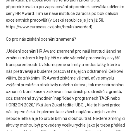
stránkách
. Evropská komise tento plán zhodnotila,
připomínkovala a po zapracování připomínek schválila udělením
ceny HR Award. Tím se naše instituce zařadila po bok dalších
excelentních pracovišť (v České republice je jich již 58,
https://www.euraxess.cz/jobs/hrs4r/awarded
).
Co pro nás získání ocenění znamená?
„Udělení ocenění HR Award znamená pro naši instituci šanci na
změnu směrem k lepší péči o naše vědecké pracovníky a vyšší
transparentnosti. Uvědomujeme si limity a nedostatky, které u
nás přetrvávají a budeme pracovat na jejich odstranění. Celkově
věřím, že získáním HR Award získáme všichni, ať ve smyslu
zvýšení prestiže a atraktivity našeho ústavu, tak mezinárodního
uznání či bonifikace v získávání finančních prostředků z grantů,
což znamená zvýhodnění například v programech TAČR nebo
HORIZON 2020,“ říká Jan Zukal ředitel ÚBO. „Ale ta hlavní práce
nás teprve čeká. Implementace všech naplánovaných změn
nebude lehká a je to určitě běh na dlouhou trať. Některé změny, či
aktivity mohou být provedeny vcelku rychle, jako je třeba překlad