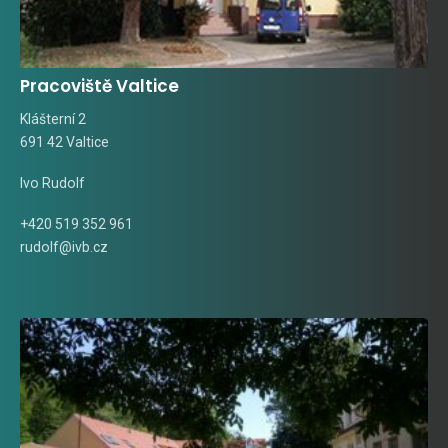
Pracoviště Valtice
Klášterní 2
691 42 Valtice
Ivo Rudolf
+420 519 352 961
rudolf@ivb.cz