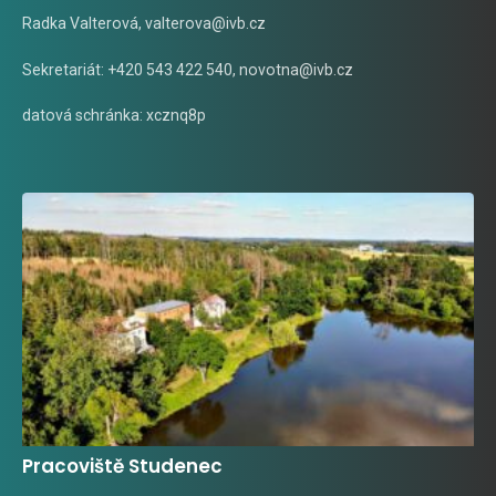
Radka Valterová,
valterova@ivb.cz
Sekretariát: +420 543 422 540,
novotna@ivb.cz
datová schránka: xcznq8p
Pracoviště Studenec