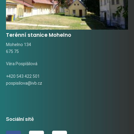
Terénní stanice Mohelno
Mohelno 134
675 75
Věra Pospíšilová
+420 543 422 501
pospisilova@ivb.cz
Sociální sítě