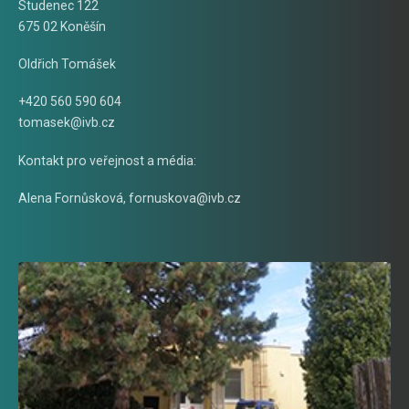
Studenec 122
675 02 Koněšín
Oldřich Tomášek
+420 560 590 604
tomasek@ivb.cz
Kontakt pro veřejnost a média:
Alena Fornůsková
,
fornuskova@ivb.cz