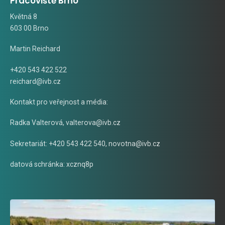
Pracoviště Brno
Květná 8
603 00 Brno
Martin Reichard
+420 543 422 522
reichard@ivb.cz
Kontakt pro veřejnost a média:
Radka Valterová,
valterova@ivb.cz
Sekretariát: +420 543 422 540,
novotna@ivb.cz
datová schránka: xcznq8p