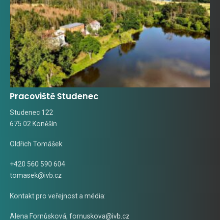
Pracoviště Studenec
Studenec 122
675 02 Koněšín
Oldřich Tomášek
+420 560 590 604
tomasek@ivb.cz
Kontakt pro veřejnost a média:
Alena Fornůsková
,
fornuskova@ivb.cz