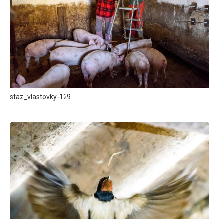
staz_vlastovky-129