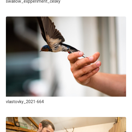
swallow_expperiment_česky
vlastovky_2021-664