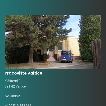
Pracoviště Valtice
Klášterní 2
691 42 Valtice
Ivo Rudolf
+420 519 352 961