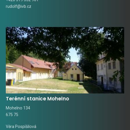
rudolf@ivb.cz
Terénní stanice Mohelno
Mohelno 134
675 75
Věra Pospíšilová