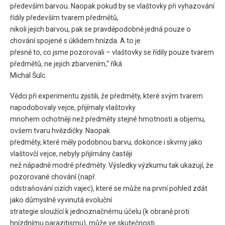
především barvou. Naopak pokud by se vlaštovky při vyhazování
řídily především tvarem předmětů,
nikoli jejich barvou, pak se pravděpodobně jedná pouze o
chování spojené s úklidem hnízda. A to je
přesně to, co jsme pozorovali – vlaštovky se řídily pouze tvarem
předmětů, ne jejich zbarvením,“ říká
Michal Šulc.
Vědci při experimentu zjistili, že předměty, které svým tvarem
napodobovaly vejce, přijímaly vlaštovky
mnohem ochotněji než předměty stejné hmotnosti a objemu,
ovšem tvaru hvězdičky. Naopak
předměty, které měly podobnou barvu, dokonce i skvrny jako
vlaštovčí vejce, nebyly přijímány častěji
než nápadně modré předměty. Výsledky výzkumu tak ukazují, že
pozorované chování (např.
odstraňování cizích vajec), které se může na první pohled zdát
jako důmyslně vyvinutá evoluční
strategie sloužící k jednoznačnému účelu (k obraně proti
hnízdnímu parazitismu), může ve skutečnosti