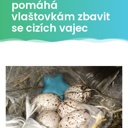
pomáhá
vlaštovkám zbavit
se cizích vajec