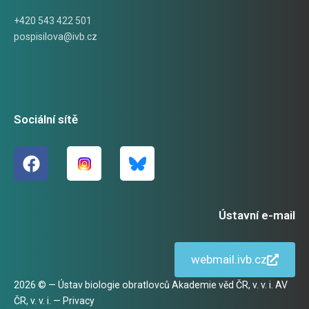
+420 543 422 501
pospisilova@ivb.cz
Sociální sítě
Ústavní e-mail
webmail.ivb.cz
2026 © — Ústav biologie obratlovců Akademie věd ČR, v. v. i. AV
ČR, v. v. i. —
Privacy