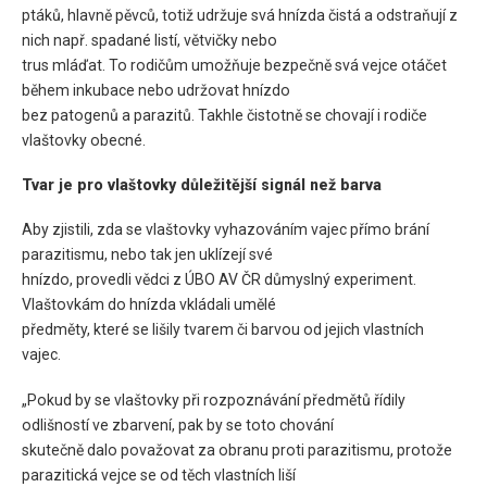
ptáků, hlavně pěvců, totiž udržuje svá hnízda čistá a odstraňují z
nich např. spadané listí, větvičky nebo
trus mláďat. To rodičům umožňuje bezpečně svá vejce otáčet
během inkubace nebo udržovat hnízdo
bez patogenů a parazitů. Takhle čistotně se chovají i rodiče
vlaštovky obecné.
Tvar je pro vlaštovky důležitější signál než barva
Aby zjistili, zda se vlaštovky vyhazováním vajec přímo brání
parazitismu, nebo tak jen uklízejí své
hnízdo, provedli vědci z ÚBO AV ČR důmyslný experiment.
Vlaštovkám do hnízda vkládali umělé
předměty, které se lišily tvarem či barvou od jejich vlastních
vajec.
„Pokud by se vlaštovky při rozpoznávání předmětů řídily
odlišností ve zbarvení, pak by se toto chování
skutečně dalo považovat za obranu proti parazitismu, protože
parazitická vejce se od těch vlastních liší