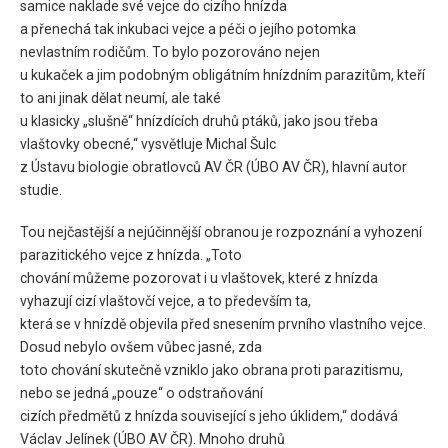
samice naklade své vejce do cizího hnízda
a přenechá tak inkubaci vejce a péči o jejího potomka
nevlastním rodičům. To bylo pozorováno nejen
u kukaček a jim podobným obligátním hnízdním parazitům, kteří
to ani jinak dělat neumí, ale také
u klasicky „slušně“ hnízdících druhů ptáků, jako jsou třeba
vlaštovky obecné,“ vysvětluje Michal Šulc
z Ústavu biologie obratlovců AV ČR (ÚBO AV ČR), hlavní autor
studie.
Tou nejčastější a nejúčinnější obranou je rozpoznání a vyhození
parazitického vejce z hnízda. „Toto
chování můžeme pozorovat i u vlaštovek, které z hnízda
vyhazují cizí vlaštovčí vejce, a to především ta,
která se v hnízdě objevila před snesením prvního vlastního vejce.
Dosud nebylo ovšem vůbec jasné, zda
toto chování skutečně vzniklo jako obrana proti parazitismu,
nebo se jedná „pouze“ o odstraňování
cizích předmětů z hnízda související s jeho úklidem,“ dodává
Václav Jelínek (ÚBO AV ČR). Mnoho druhů