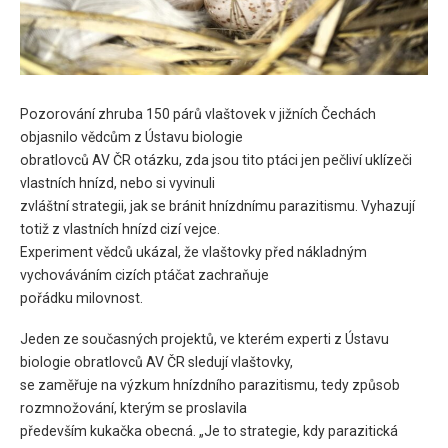
Pozorování zhruba 150 párů vlaštovek v jižních Čechách
objasnilo vědcům z Ústavu biologie
obratlovců AV ČR otázku, zda jsou tito ptáci jen pečliví uklízeči
vlastních hnízd, nebo si vyvinuli
zvláštní strategii, jak se bránit hnízdnímu parazitismu. Vyhazují
totiž z vlastních hnízd cizí vejce.
Experiment vědců ukázal, že vlaštovky před nákladným
vychováváním cizích ptáčat zachraňuje
pořádku milovnost.
Jeden ze současných projektů, ve kterém experti z Ústavu
biologie obratlovců AV ČR sledují vlaštovky,
se zaměřuje na výzkum hnízdního parazitismu, tedy způsob
rozmnožování, kterým se proslavila
především kukačka obecná. „Je to strategie, kdy parazitická