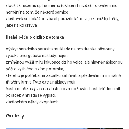
sloužit k něčemu úplně jinému (uklízení hnízda). To ovšem nic
nemění na tom, že některé samice
vlaštovek se dokážou zbavit parazitického vejce, aniž by tušily,
jaké riziko skrývá.
Drahá péče o cizího potomka
Výskyt hnízdního parazitismu klade na hostitelské pěstouny
vysoké energetické náklady, nejen
zmíněnou vyšší míru inkubace cizího vejce, ale hlavně následnou
péči o vylíhlého cizího potomka,
kterého je potřeba na začátku zahřívat, a především minimálně
tři týdny krmit. Tyto extra náklady mají
často nepříznivý vliv na vlastní rozmnožování hostitelů. Inu, mít
pořádek v hnízdě se vyplácí,
vlaštovkám někdy dvojnásob.
Gallery