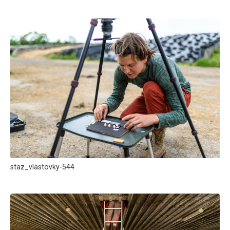
staz_vlastovky-544