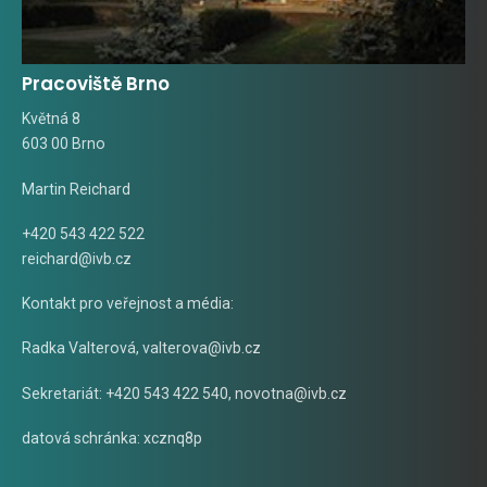
Pracoviště Brno
Květná 8
603 00 Brno
Martin Reichard
+420 543 422 522
reichard@ivb.cz
Kontakt pro veřejnost a média:
Radka Valterová,
valterova@ivb.cz
Sekretariát: +420 543 422 540,
novotna@ivb.cz
datová schránka: xcznq8p