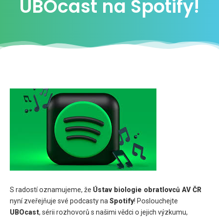
UBOcast na Spotify!
S radostí oznamujeme, že
Ústav biologie obratlovců AV ČR
nyní zveřejňuje své podcasty na
Spotify
! Poslouchejte
UBOcast
, sérii rozhovorů s našimi vědci o jejich výzkumu,