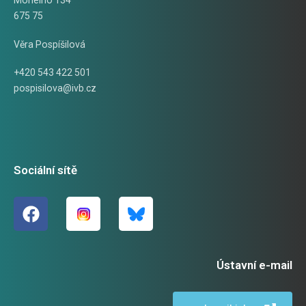
Mohelno 134
675 75
Věra Pospíšilová
+420 543 422 501
pospisilova@ivb.cz
Sociální sítě
Ústavní e-mail