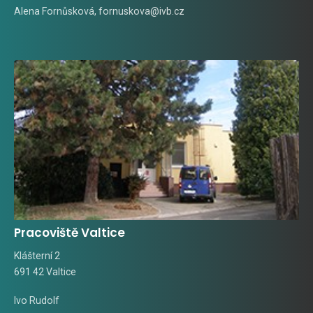
Alena Fornůsková
,
fornuskova@ivb.cz
Pracoviště Valtice
Klášterní 2
691 42 Valtice
Ivo Rudolf