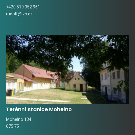
+420 519 352 961
rudolf@ivb.cz
Terénní stanice Mohelno
Mohelno 134
675 75