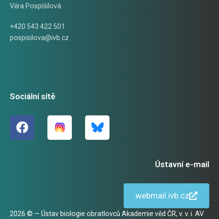
Věra Pospíšilová
+420 543 422 501
pospisilova@ivb.cz
Sociální sítě
Ústavní e-mail
webmail.ivb.cz
2026 © — Ústav biologie obratlovců Akademie věd ČR, v. v. i. AV