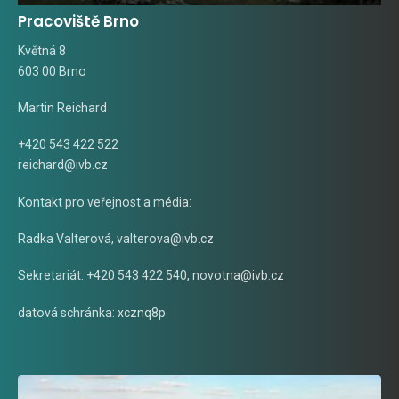
Pracoviště Brno
Květná 8
603 00 Brno
Martin Reichard
+420 543 422 522
reichard@ivb.cz
Kontakt pro veřejnost a média:
Radka Valterová,
valterova@ivb.cz
Sekretariát: +420 543 422 540,
novotna@ivb.cz
datová schránka: xcznq8p