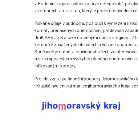
z Hodonínska jsme vůbec poprvé detegovali 1 pozitiv
v komárech virus Usutu, který je podle dosavadních úd
Získané údaje v budoucnu poslouží k vymezení rizikov
komáry přenášených onemocnění, především západonil
JmK, KHS JmK a také dotčenými obcemi regionu. Z hle
komárů v zasažených oblastech a včasné opatření v 
Současně je nutné v součinnosti všech zainteresovan
rizicích spojených s výskytem daného onemocnění a t
infikovanými komáry.
Projekt vznikl za finanční podpory Jihomoravského 
i Krajská hygienická stanice jihomoravského kraje se 