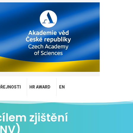
EŘEJNOSTI
HR AWARD
EN
ílem zjištění
WNV)