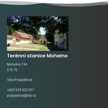
Terénní stanice Mohelno
Mohelno 134
675 75
Věra Pospíšilová
+420 543 422 501
pospisilova@ivb.cz