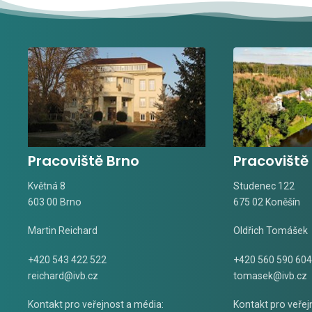
Pracoviště Brno
Pracoviště
Květná 8
Studenec 122
603 00 Brno
675 02 Koněšín
Martin Reichard
Oldřich Tomášek
+420 543 422 522
+420 560 590 604
reichard@ivb.cz
tomasek@ivb.cz
Kontakt pro veřejnost a média:
Kontakt pro veřej