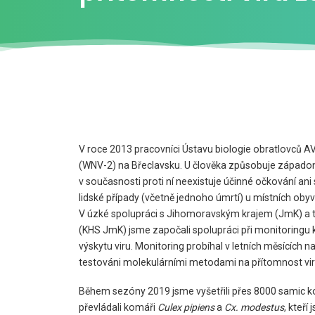
V roce 2013 pracovníci Ústavu biologie obratlovců A
(WNV-2) na Břeclavsku. U člověka způsobuje západoni
v současnosti proti ní neexistuje účinné očkování an
lidské případy (včetně jednoho úmrtí) u místních obyva
V úzké spolupráci s Jihomoravským krajem (JmK) a ta
(KHS JmK) jsme započali spolupráci při monitoringu
výskytu viru. Monitoring probíhal v letních měsících n
testováni molekulárními metodami na přítomnost vir
Během sezóny 2019 jsme vyšetřili přes 8000 samic ko
převládali komáři
Culex pipiens
a
Cx. modestus
, kteř