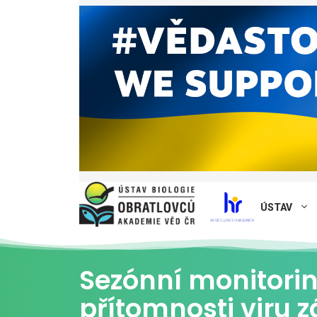
ÚSTAV
Sezónní monitorin
přítomnosti viru