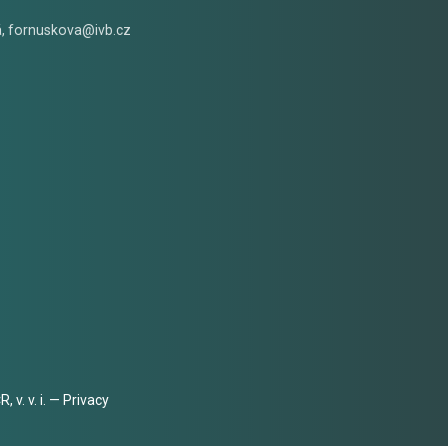
á
,
fornuskova@ivb.cz
 v. v. i. —
Privacy