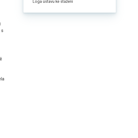
Loga ústavu ke stažení
g
 s
.
ě
ela