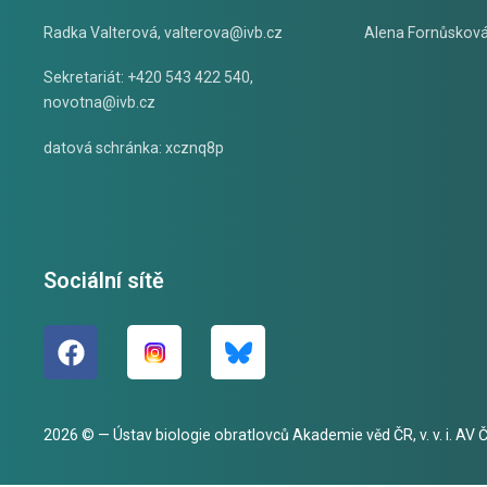
Radka Valterová,
valterova@ivb.cz
Alena Fornůskov
Sekretariát: +420 543 422 540,
novotna@ivb.cz
datová schránka: xcznq8p
Sociální sítě
2026 © — Ústav biologie obratlovců Akademie věd ČR, v. v. i. AV ČR,