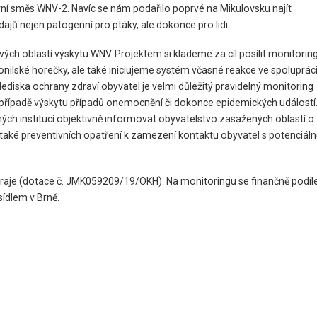
ní směs WNV-2. Navíc se nám podařilo poprvé na Mikulovsku najít
ajů nejen patogenní pro ptáky, ale dokonce pro lidi.
ých oblastí výskytu WNV. Projektem si klademe za cíl posílit monitorin
ské horečky, ale také iniciujeme systém včasné reakce ve spolupráci
diska ochrany zdraví obyvatel je velmi důležitý pravidelný monitoring
případě výskytu případů onemocnění či dokonce epidemických událostí
ých institucí objektivně informovat obyvatelstvo zasažených oblastí o
aké preventivních opatření k zamezení kontaktu obyvatel s potenciáln
kraje (dotace č. JMK059209/19/OKH). Na monitoringu se finančně podíl
sídlem v Brně.