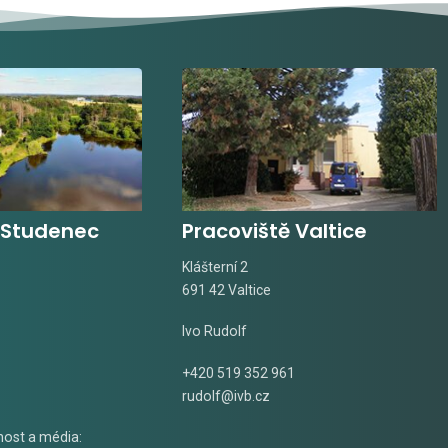
 Studenec
Pracoviště Valtice
Klášterní 2
691 42 Valtice
Ivo Rudolf
+420 519 352 961
rudolf@ivb.cz
nost a média: