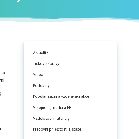
Aktuality
Tiskové zprávy
u a
Videa
vní
Podcasty
.
ě
Popularizační a vzdělávací akce
k
Veřejnost, média a PR
Vzdělávací materiály
h
Pracovní příležitosti a stáže