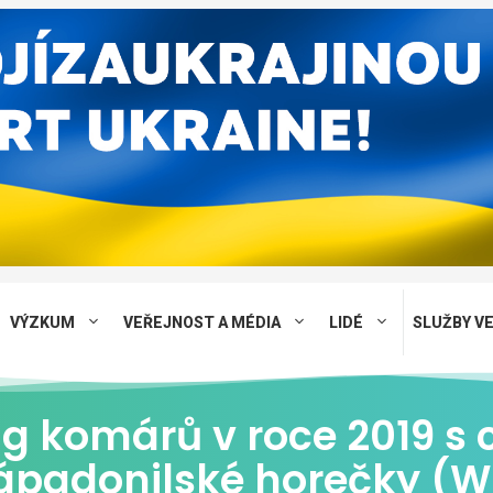
VÝZKUM
VEŘEJNOST A MÉDIA
LIDÉ
SLUŽBY V
g komárů v roce 2019 s c
 západonilské horečky (