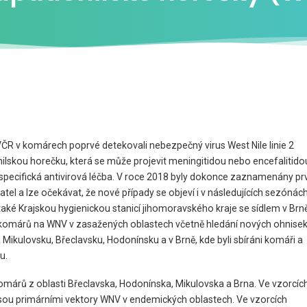
VČR v komárech poprvé detekovali nebezpečný virus West Nile linie 2
lskou horečku, která se může projevit meningitidou nebo encefalitido
i specifická antivirová léčba. V roce 2018 byly dokonce zaznamenány pr
tel a lze očekávat, že nové případy se objeví i v následujících sezónách
ké Krajskou hygienickou stanicí jihomoravského kraje se sídlem v Brn
 komárů na WNV v zasažených oblastech včetně hledání nových ohnise
a Mikulovsku, Břeclavsku, Hodonínsku a v Brně, kde byli sbíráni komáři a
u.
márů z oblasti Břeclavska, Hodonínska, Mikulovska a Brna. Ve vzorcíc
í jsou primárními vektory WNV v endemických oblastech. Ve vzorcích