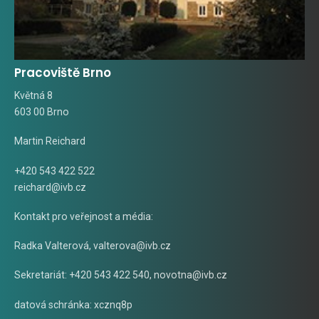
Pracoviště Brno
Květná 8
603 00 Brno
Martin Reichard
+420 543 422 522
reichard@ivb.cz
Kontakt pro veřejnost a média:
Radka Valterová,
valterova@ivb.cz
Sekretariát: +420 543 422 540,
novotna@ivb.cz
datová schránka: xcznq8p