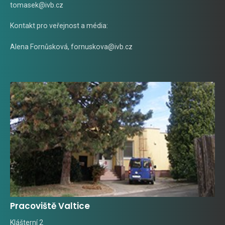
tomasek@ivb.cz
Kontakt pro veřejnost a média:
Alena Fornůsková
,
fornuskova@ivb.cz
Pracoviště Valtice
Klášterní 2