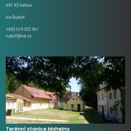
691 42 Valtice
Ivo Rudolf
+420 519 352 961
rudolf@ivb.cz
Terénní stanice Mohelno