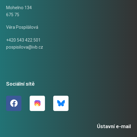
Mohelno 134
675 75
Věra Pospíšilová
+420 543 422 501
pospisilova@ivb.cz
Sociální sítě
Ústavní e-mail