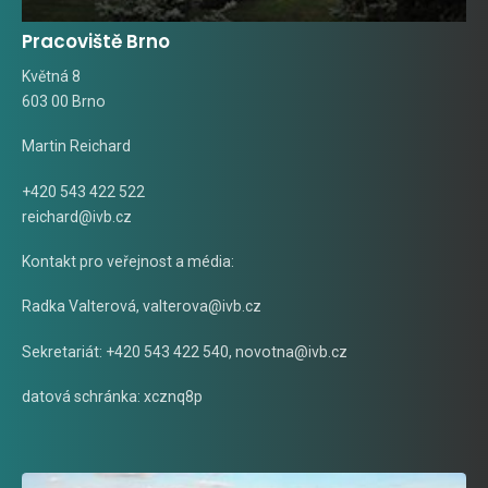
Pracoviště Brno
Květná 8
603 00 Brno
Martin Reichard
+420 543 422 522
reichard@ivb.cz
Kontakt pro veřejnost a média:
Radka Valterová,
valterova@ivb.cz
Sekretariát: +420 543 422 540,
novotna@ivb.cz
datová schránka: xcznq8p