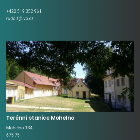
+420 519 352 961
rudolf@ivb.cz
Terénní stanice Mohelno
Mohelno 134
675 75