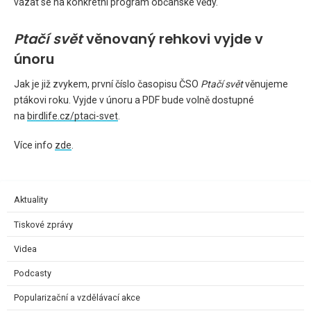
vázat se na konkrétní program občanské vědy.
Ptačí svět
věnovaný rehkovi vyjde v
únoru
Jak je již zvykem, první číslo časopisu ČSO
Ptačí svět
věnujeme
ptákovi roku. Vyjde v únoru a PDF bude volně dostupné
na
birdlife.cz/ptaci-svet
.
Více info
zde
.
Aktuality
Tiskové zprávy
Videa
Podcasty
Popularizační a vzdělávací akce