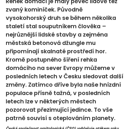
Rehek domácí je malý pěvec lidově též
zvaný kominíček. Původně
vysokohorský druh se během několika
staletí stal souputníkem člověka –
nejrůznější lidské stavby a zejména
městská betonová džungle mu
připomínají skalnaté prostředí hor.
Kromě postupného šíření rehka
domácího na sever Evropy můžeme v
posledních letech v Česku sledovat další
změny. Zatímco dříve byla naše hnízdní
populace přísně tažná, v posledních
letech lze v některých městech
pozorovat přezimující jedince. To vše
patrně souvisí s oteplováním planety.
Česká společnost ornitologická (ČSO) vyhlašuje ptákem roku