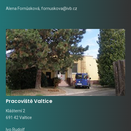
Alena Fornůsková
,
fornuskova@ivb.cz
Pracoviště Valtice
Klášterní 2
691 42 Valtice
Ivo Rudolf