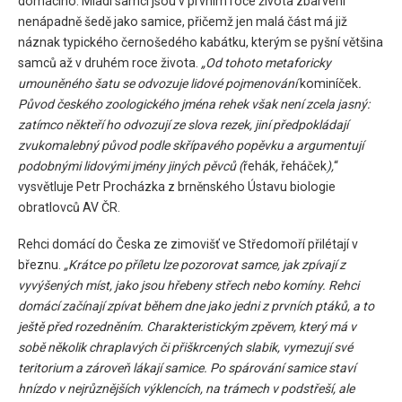
domácího. Mladí samci jsou v prvním roce života zbarveni
nenápadně šedě jako samice, přičemž jen malá část má již
náznak typického černošedého kabátku, kterým se pyšní většina
samců až v druhém roce života.
„Od tohoto metaforicky
umouněného šatu se odvozuje lidové pojmenování
kominíček
.
Původ českého zoologického jména rehek však není zcela jasný:
zatímco někteří ho odvozují ze slova rezek, jiní předpokládají
zvukomalebný původ podle skřípavého popěvku a argumentují
podobnými lidovými jmény jiných pěvců (
řehák
,
řeháček
),
“
vysvětluje Petr Procházka z brněnského Ústavu biologie
obratlovců AV ČR.
Rehci domácí do Česka ze zimovišť ve Středomoří přilétají v
březnu.
„Krátce po příletu lze pozorovat samce, jak zpívají z
vyvýšených míst, jako jsou hřebeny střech nebo komíny. Rehci
domácí začínají zpívat během dne jako jedni z prvních ptáků, a to
ještě před rozedněním. Charakteristickým zpěvem, který má v
sobě několik chraplavých či přiškrcených slabik, vymezují své
teritorium a zároveň lákají samice. Po spárování samice staví
hnízdo v nejrůznějších výklencích, na trámech v podstřeší, ale