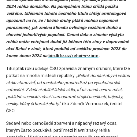
2024 rehka domácího. Na pomyslném trůnu střídá poláka
velkého. Udělením tohoto čestného titulu chtějí ornitologové
upozornit na to, že i běžné druhy ptáků mohou napomoci
porozumění, jak změna klimatu ovlivňuje rozšíření druhů a
chování jednotlivých populací. Cenná data o zimním výskytu
rehků může veřejnost dodat již během této zimy v doprovodné
akci Rehci v zimě, která probíhá od začátku prosince 2023 do
konce února 2024 na
birdlife.cz/rehci-v-zime
.
Titul pták roku uděluje ČSO zpravidla známým druhům, které lze
potkat na mnoha místech republiky.
„Rehek domácí obývá velkou
škálu stanoviš
ť, od městského prostředí až po vysokohorská
suťoviště. Zvlášť si oblíbil lidská sídla, ať už rušná centra měst,
poklidné vesnické návsi i samostatně stojící usedlosti, hájenky,
seníky, kůlny či horské chaty,
“ říká Zdeněk Vermouzek, ředitel
ČSO.
Šedavé nebo černošedé zbarvení a nápadný rezavý ocas,
kterým často pocukává, patří mezi hlavní znaky rehka