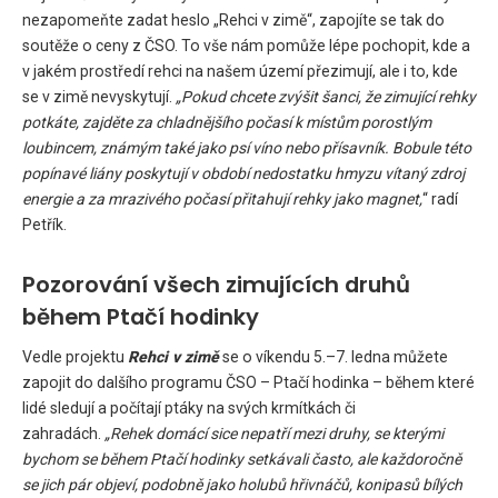
nezapomeňte zadat heslo „Rehci v zimě“, zapojíte se tak do
soutěže o ceny z ČSO. To vše nám pomůže lépe pochopit, kde a
v jakém prostředí rehci na našem území přezimují, ale i to, kde
se v zimě nevyskytují.
„Pokud chcete zvýšit šanci, že zimující rehky
potkáte, zajděte za chladnějšího počasí k místům porostlým
loubincem, známým také jako psí víno nebo přísavník. Bobule této
popínavé liány poskytují v období nedostatku hmyzu vítaný zdroj
energie a za mrazivého počasí přitahují rehky jako magnet,
“ radí
Petřík.
Pozorování všech zimujících druhů
během Ptačí hodinky
Vedle projektu
Rehci v zimě
se o víkendu 5.–7. ledna můžete
zapojit do dalšího programu ČSO – Ptačí hodinka – během které
lidé sledují a počítají ptáky na svých krmítkách či
zahradách.
„Rehek domácí sice nepatří mezi druhy, se kterými
bychom se během Ptačí hodinky setkávali často, ale každoročně
se jich pár objeví, podobně jako holubů hřivnáčů, konipasů bílých