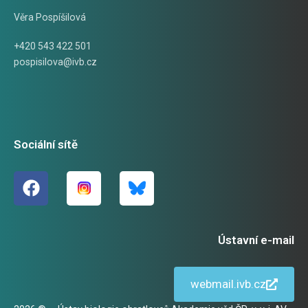
Věra Pospíšilová
+420 543 422 501
pospisilova@ivb.cz
Sociální sítě
Ústavní e-mail
webmail.ivb.cz