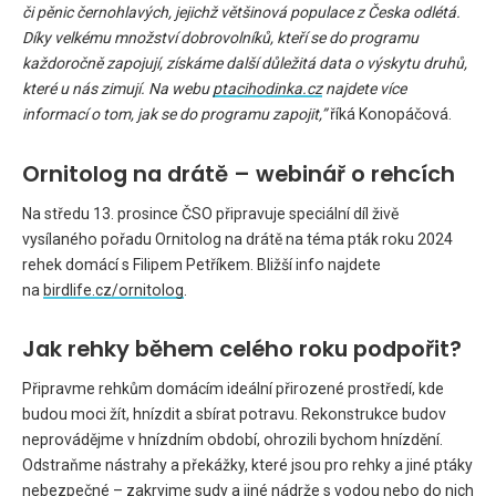
či pěnic černohlavých, jejichž většinová populace z Česka odlétá.
Díky velkému množství dobrovolníků, kteří se do programu
každoročně zapojují, získáme další důležitá data o výskytu druhů,
které u nás zimují. Na webu
ptacihodinka.cz
najdete více
informací o tom, jak se do programu zapojit,”
říká Konopáčová.
Ornitolog na drátě – webinář o rehcích
Na středu 13. prosince ČSO připravuje speciální díl živě
vysílaného pořadu Ornitolog na drátě na téma pták roku 2024
rehek domácí s Filipem Petříkem. Bližší info najdete
na
birdlife.cz/ornitolog
.
Jak rehky během celého roku podpořit?
Připravme rehkům domácím ideální přirozené prostředí, kde
budou moci žít, hnízdit a sbírat potravu. Rekonstrukce budov
neprovádějme v hnízdním období, ohrozili bychom hnízdění.
Odstraňme nástrahy a překážky, které jsou pro rehky a jiné ptáky
nebezpečné – zakryjme sudy a jiné nádrže s vodou nebo do nich