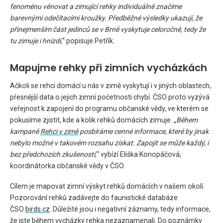
fenoménu věnovat a zimující rehky individuálně značíme
barevnými odečítacími kroužky. Předběžné výsledky ukazují, že
přinejmenším část jedinců se v Brně vyskytuje celoročně, tedy že
tu zimuje i hnízdí,
“
popisuje Petřík.
Mapujme rehky při zimních vycházkách
Ačkoli se rehci domácí u nás v zimě vyskytují i v jiných oblastech,
přesnější data o jejich zimní početnosti chybí. ČSO proto vyzývá
veřejnost k zapojení do programu občanské vědy, ve kterém se
pokusíme zjistit, kde a kolik rehků domácích zimuje. „
Během
kampaně
Rehci v zimě
posbíráme cenné informace, které by jinak
nebylo možné v takovém rozsahu získat. Zapojit se může každý, i
bez předchozích zkušeností,
“ vybízí Eliška Konopáčová,
koordinátorka občanské vědy v ČSO.
Cílem je mapovat zimní výskyt rehků domácích v našem okolí.
Pozorování rehků zadávejte do faunistické databáze
ČSO
birds.cz
. Důležité jsou i negativní záznamy, tedy informace,
že jste během vycházky rehka nezaznamenali. Do poznámky