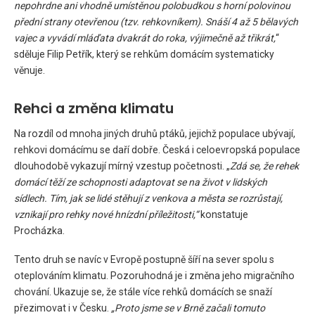
nepohrdne ani vhodně umístěnou polobudkou s horní polovinou
přední strany otevřenou (tzv. rehkovníkem). Snáší 4 až 5 bělavých
vajec a vyvádí mláďata dvakrát do roka, výjimečně až třikrát,
“
sděluje Filip Petřík, který se rehkům domácím systematicky
věnuje.
Rehci a změna klimatu
Na rozdíl od mnoha jiných druhů ptáků, jejichž populace ubývají,
rehkovi domácímu se daří dobře. Česká i celoevropská populace
dlouhodobě vykazují mírný vzestup početnosti. „
Zdá se, že rehek
domácí těží ze schopnosti adaptovat se na život v lidských
sídlech. Tím, jak se lidé stěhují z venkova a města se rozrůstají,
vznikají pro rehky nové hnízdní příležitosti,“
konstatuje
Procházka.
Tento druh se navíc v Evropě postupně šíří na sever spolu s
oteplováním klimatu. Pozoruhodná je i změna jeho migračního
chování. Ukazuje se, že stále více rehků domácích se snaží
přezimovat i v Česku.
„Proto jsme se v Brně začali tomuto