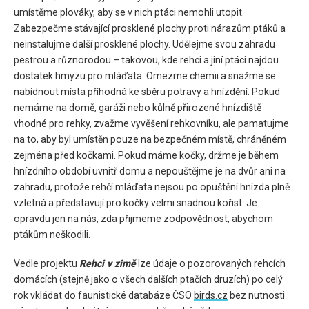
umístěme plováky, aby se v nich ptáci nemohli utopit.
Zabezpečme stávající prosklené plochy proti nárazům ptáků a
neinstalujme další prosklené plochy. Udělejme svou zahradu
pestrou a různorodou – takovou, kde rehci a jiní ptáci najdou
dostatek hmyzu pro mláďata. Omezme chemii a snažme se
nabídnout místa příhodná ke sběru potravy a hnízdění. Pokud
nemáme na domě, garáži nebo kůlně přirozené hnízdiště
vhodné pro rehky, zvažme vyvěšení rehkovníku, ale pamatujme
na to, aby byl umístěn pouze na bezpečném místě, chráněném
zejména před kočkami. Pokud máme kočky, držme je během
hnízdního období uvnitř domu a nepouštějme je na dvůr ani na
zahradu, protože rehčí mláďata nejsou po opuštění hnízda plně
vzletná a představují pro kočky velmi snadnou kořist. Je
opravdu jen na nás, zda přijmeme zodpovědnost, abychom
ptákům neškodili.
Vedle projektu
Rehci v zimě
lze údaje o pozorovaných rehcích
domácích (stejně jako o všech dalších ptačích druzích) po celý
rok vkládat do faunistické databáze ČSO
birds.cz
bez nutnosti