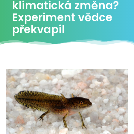
klimatická změna?
Experiment vědce
překvapil