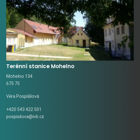
Terénní stanice Mohelno
Mohelno 134
675 75
Věra Pospíšilová
+420 543 422 501
pospisilova@ivb.cz