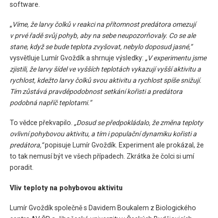
software.
„
Víme, že larvy čolků v reakci na přítomnost predátora omezují
v prvé řadě svůj pohyb, aby na sebe neupozorňovaly. Co se ale
stane, když se bude teplota zvyšovat, nebylo doposud jasné,“
vysvětluje Lumír Gvoždík a shrnuje výsledky:
„V experimentu jsme
zjistili, že larvy šídel ve vyšších teplotách vykazují vyšší aktivitu a
rychlost, kdežto larvy čolků svou aktivitu a rychlost spíše snižují.
Tím zůstává pravděpodobnost setkání kořisti a predátora
podobná napříč teplotami.“
To vědce překvapilo.
„Dosud se předpokládalo, že změna teploty
ovlivní pohybovou aktivitu, a tím i populační dynamiku kořisti a
predátora,“
popisuje Lumír Gvoždík. Experiment ale prokázal, že
to tak nemusí být ve všech případech. Zkrátka že čolci si umí
poradit.
Vliv teploty na pohybovou aktivitu
Lumír Gvoždík společně s Davidem Boukalem z Biologického