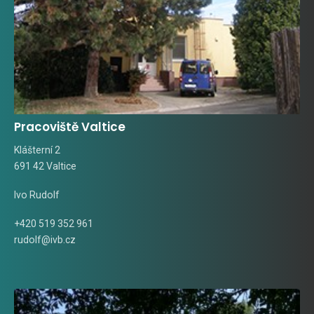
Pracoviště Valtice
Klášterní 2
691 42 Valtice
Ivo Rudolf
+420 519 352 961
rudolf@ivb.cz