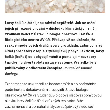
Larvy čolků a šídel jsou odvěcí nepřátelé. Jak se mění
jejich přirozené chování v důsledku klimatických změn
zkoumali vědci z Ústavu biologie obratlovců AV ČR a
Biologického centra AV ČR. Překvapivě se ukázalo, že
reakce modelových druhů jsou v protikladu: zatímco larvy
šídel (predátor) v teple zrychlují svůj pohyb i aktivitu, larvy
čolků (kořist) se pohybují méně a pomaleji – navzdory
typickému vlivu teploty na živé systémy. Výsledky byly
publikovány v odborném časopise
Journal of Animal
Ecology
.
Experiment se uskutečnil za laboratorních a polopřírodních
podmínek na detašovaném pracovišti Ústavu biologie
obratlovců AV ČR ve Studenci. Biologové sledovali pohybovou
aktivitu larev čolků a šídel v různých teplotách. Vše
zaznamenával a pomáhal analyzovat špičkový sledovací