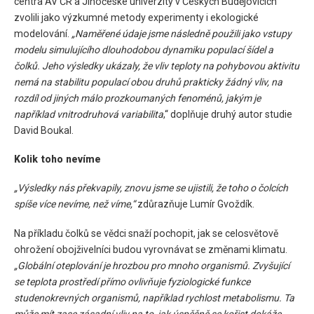
centra AV ČR a Jihočeské univerzity v Českých Budějovicích
zvolili jako výzkumné metody experimenty i ekologické
modelování.
„Naměřené údaje jsme následně použili jako vstupy
modelu simulujícího dlouhodobou dynamiku populací šídel a
čolků. Jeho výsledky ukázaly, že vliv teploty na pohybovou aktivitu
nemá na stabilitu populací obou druhů prakticky žádný vliv, na
rozdíl od jiných málo prozkoumaných fenoménů, jakým je
například vnitrodruhová variabilita
,“ doplňuje druhý autor studie
David Boukal.
Kolik toho nevíme
„V
ýsledky nás překvapily, znovu jsme se ujistili, že toho o čolcích
spíše více nevíme, než víme,“
zdůrazňuje Lumír Gvoždík.
Na příkladu čolků se vědci snaží pochopit, jak se celosvětově
ohrožení obojživelníci budou vyrovnávat se změnami klimatu.
„Globální oteplování je hrozbou pro mnoho organismů. Zvyšující
se teplota prostředí přímo ovlivňuje fyziologické funkce
studenokrevných organismů, například rychlost metabolismu. Ta
může mít zase zásadní vliv na to, jak úspěšně se kořist dokáže