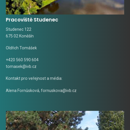
Pracoviště Studenec
Studenec 122
675 02 Koněšín
Oldřich Tomášek
+420 560 590 604
tomasek@ivb.cz
Kontakt pro veřejnost a média:
Alena Fornůsková
,
fornuskova@ivb.cz