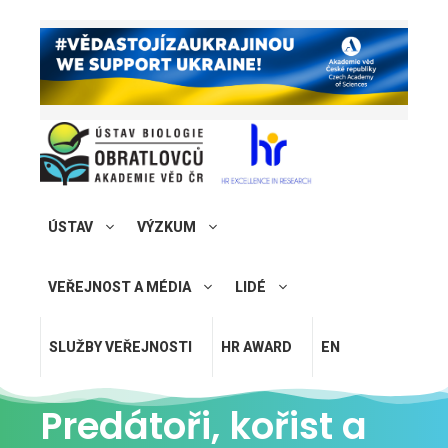
ÚSTAV
VÝZKUM
VEŘEJNOST A MÉDIA
LIDÉ
SLUŽBY VEŘEJNOSTI
HR AWARD
EN
Predátoři, kořist a