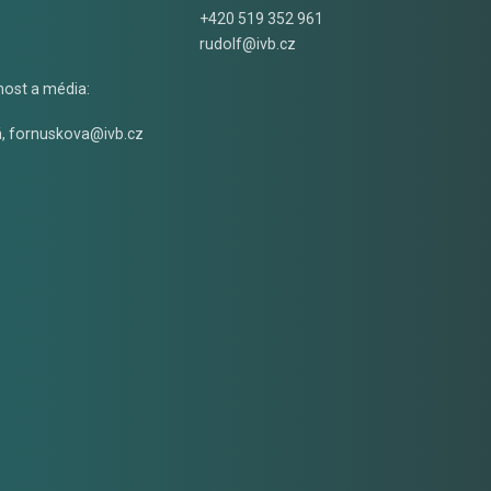
+420 519 352 961
rudolf@ivb.cz
nost a média:
á
,
fornuskova@ivb.cz