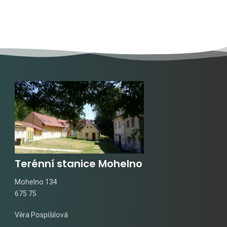
Terénní stanice Mohelno
Mohelno 134
675 75
Věra Pospíšilová