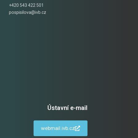
+420 543 422 501
pospisilova@ivb.cz
Ústavní e-mail
webmail.ivb.cz