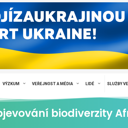
VÝZKUM
VEŘEJNOST A MÉDIA
LIDÉ
SLUŽBY V
jevování biodiverzity Af