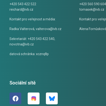
+420 543 422 522
+420 560 590 604
reichard@ivb.cz
tomasek@ivb.cz
Kontakt pro veřejnost a média:
Kontakt pro veřej
Radka Valterová,
valterova@ivb.cz
Alena Fornůskov
Sekretariát: +420 543 422 540,
novotna@ivb.cz
datová schránka: xcznq8p
Sociální sítě