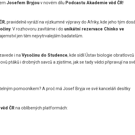
ogem
Josefem Bryjou
v novém dílu
Podcastu Akademie věd ČR
!
 ČR
, pravidelně vyráží na výzkumné výpravy do Afriky, kde jeho tým dos
očiny
. V rozhovoru zavítáme i do
unikátní rezervace Chinko ve
tajemství jen těm nejvytrvalejším badatelům.
zavede i na
Vysočinu do Studence
, kde sídlí Ústav biologie obratlovců
 ptáků i drobných savců a zjistíme, jak se tady vědci připravují na sv
telným pomocníkem? A proč má Josef Bryja ve své kanceláři desítky
 věd ČR
na oblíbených platformách: