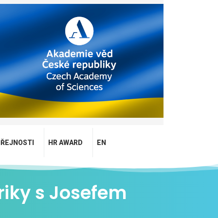
EŘEJNOSTI
HR AWARD
EN
riky s Josefem