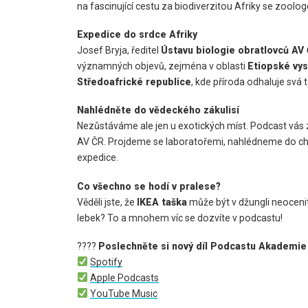
na fascinující cestu za biodiverzitou Afriky se zool
Expedice do srdce Afriky
Josef Bryja, ředitel
Ústavu biologie obratlovců AV
významných objevů, zejména v oblasti
Etiopské vys
Středoafrické republice
, kde příroda odhaluje svá 
Nahlédněte do vědeckého zákulisí
Nezůstáváme ale jen u exotických míst. Podcast vás 
AV ČR. Projdeme se laboratořemi, nahlédneme do chovů
expedice.
Co všechno se hodí v pralese?
Věděli jste, že
IKEA taška
může být v džungli neoceni
lebek? To a mnohem víc se dozvíte v podcastu!
????
Poslechněte si nový díl Podcastu Akademie
Spotify
Apple Podcasts
YouTube Music